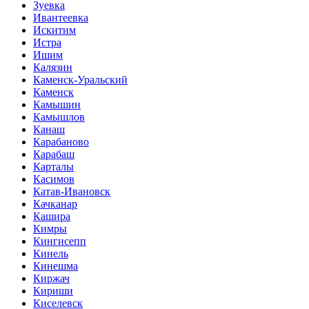
Зуевка
Ивантеевка
Искитим
Истра
Ишим
Калязин
Каменск-Уральский
Каменск
Камышин
Камышлов
Канаш
Карабаново
Карабаш
Карталы
Касимов
Катав-Ивановск
Качканар
Кашира
Кимры
Кингисепп
Кинель
Кинешма
Киржач
Кириши
Киселевск