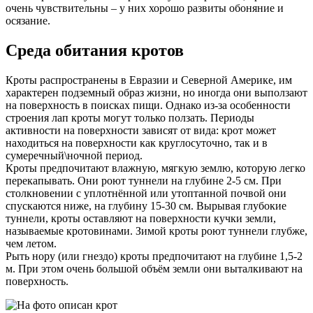
очень чувствительны – у них хорошо развиты обоняние и
осязание.
Среда обитания кротов
Кроты распространены в Евразии и Северной Америке, им
характерен подземный образ жизни, но иногда они выползают
на поверхность в поисках пищи. Однако из-за особенности
строения лап кроты могут только ползать. Периоды
активности на поверхности зависят от вида: крот может
находиться на поверхности как круглосуточно, так и в
сумеречный\ночной период.
Кроты предпочитают влажную, мягкую землю, которую легко
перекапывать. Они роют туннели на глубине 2-5 см. При
столкновении с уплотнённой или утоптанной почвой они
спускаются ниже, на глубину 15-30 см. Вырывая глубокие
туннели, кроты оставляют на поверхности кучки земли,
называемые кротовинами. Зимой кроты роют туннели глубже,
чем летом.
Рыть нору (или гнездо) кроты предпочитают на глубине 1,5-2
м. При этом очень большой объём земли они выталкивают на
поверхность.