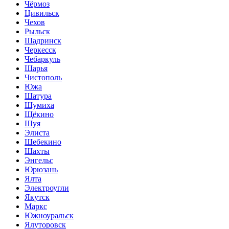
Чёрмоз
Цивильск
Чехов
Рыльск
Шадринск
Черкесск
Чебаркуль
Шарья
Чистополь
Южа
Шатура
Шумиха
Щёкино
Шуя
Элиста
Шебекино
Шахты
Энгельс
Юрюзань
Ялта
Электроугли
Якутск
Маркс
Южноуральск
Ялуторовск