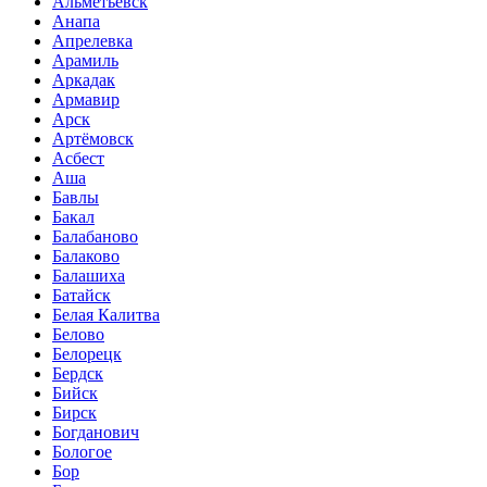
Альметьевск
Анапа
Апрелевка
Арамиль
Аркадак
Армавир
Арск
Артёмовск
Асбест
Аша
Бавлы
Бакал
Балабаново
Балаково
Балашиха
Батайск
Белая Калитва
Белово
Белорецк
Бердск
Бийск
Бирск
Богданович
Бологое
Бор