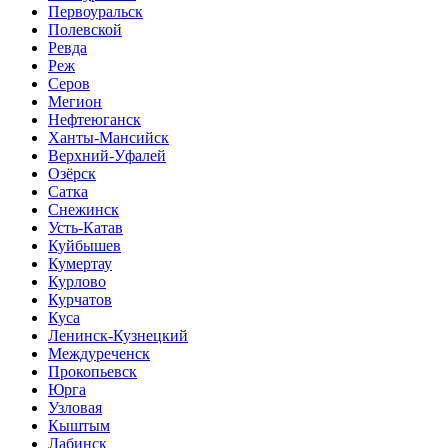
Первоуральск
Полевской
Ревда
Реж
Серов
Мегион
Нефтеюганск
Ханты-Мансийск
Верхний-Уфалей
Озёрск
Сатка
Снежинск
Усть-Катав
Куйбышев
Кумертау
Курлово
Курчатов
Куса
Ленинск-Кузнецкий
Междуреченск
Прокопьевск
Юрга
Узловая
Кыштым
Лабинск