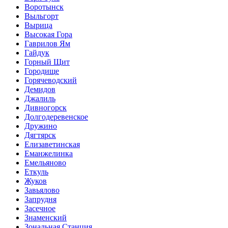
Воротынск
Выльгорт
Вырица
Высокая Гора
Гаврилов Ям
Гайдук
Горный Щит
Городище
Горячеводский
Демидов
Джалиль
Дивногорск
Долгодеревенское
Дружино
Дягтярск
Елизаветинская
Еманжелинка
Емельяново
Еткуль
Жуков
Завьялово
Запрудня
Засечное
Знаменский
Зональная Станция