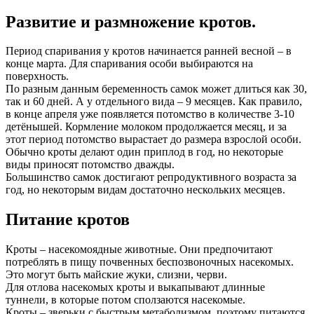
Развитие и размножение кротов.
Период спаривания у кротов начинается ранней весной – в
конце марта. Для спаривания особи выбираются на
поверхность.
По разным данным беременность самок может длиться как 30,
так и 60 дней. А у отдельного вида – 9 месяцев. Как правило,
в конце апреля уже появляется потомство в количестве 3-10
детёнышей. Кормление молоком продолжается месяц, и за
этот период потомство вырастает до размера взрослой особи.
Обычно кроты делают один приплод в год, но некоторые
виды приносят потомство дважды.
Большинство самок достигают репродуктивного возраста за
год, но некоторым видам достаточно нескольких месяцев.
Питание кротов
Кроты – насекомоядные животные. Они предпочитают
потреблять в пищу почвенных беспозвоночных насекомых.
Это могут быть майские жуки, слизни, черви.
Для отлова насекомых кроты и выкапывают длинные
туннели, в которые потом сползаются насекомые.
Кроты – зверьки с быстрым метаболизмом, поэтому питаются