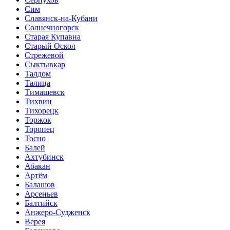
Сим
Славянск-на-Кубани
Солнечногорск
Старая Купавна
Старый Оскол
Стрежевой
Сыктывкар
Талдом
Талица
Тимашевск
Тихвин
Тихорецк
Торжок
Торопец
Тосно
Балей
Ахтубинск
Абакан
Артём
Балашов
Арсеньев
Балтийск
Анжеро-Судженск
Верея