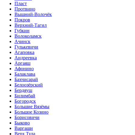
Пласт
Протвино
Вышний-Волочёк
Покров
Верхний-Тагил
Губкин
Волоколамск
Ачинск
Гулькевичи
Агаповка
Андреевка
Аргаяш
Афонино
Балаклава
Бахчисарай
Белоозёрский
Бердяуш
Билимбай
Богородск
Большие Вязёмы
Большое Козино
Борисовичи
Быково
Варгаши
Верх Тула