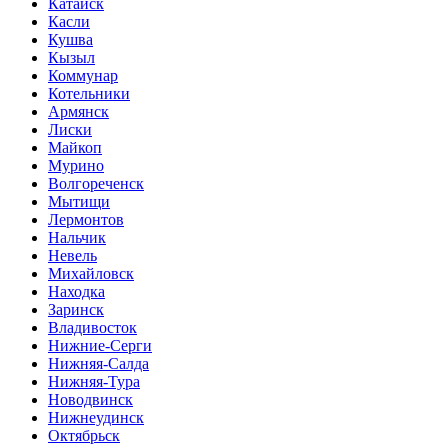
Катайск
Касли
Кушва
Кызыл
Коммунар
Котельники
Армянск
Лиски
Майкоп
Мурино
Волгореченск
Мытищи
Лермонтов
Нальчик
Невель
Михайловск
Находка
Заринск
Владивосток
Нижние-Серги
Нижняя-Салда
Нижняя-Тура
Новодвинск
Нижнеудинск
Октябрьск