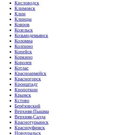
Кисловодск
Климовск
Клин
Клинцы
Ковров
Козельск
Козьмодемьянск
Коломна
Колпино
Копейск
Коркино
Королев
Котлас
Красноармейск
Красногорск
Кронштадт
Кропоткин
Крымск
Кстово
Берёзовский
Верхняя-Пышма
Верхняя-Салда
Краснотурьинск
Красноуфимск
Новоуральск