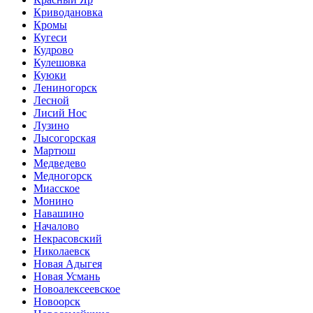
Криводановка
Кромы
Кугеси
Кудрово
Кулешовка
Куюки
Лениногорск
Лесной
Лисий Нос
Лузино
Лысогорская
Мартюш
Медведево
Медногорск
Миасское
Монино
Навашино
Началово
Некрасовский
Николаевск
Новая Адыгея
Новая Усмань
Новоалексеевское
Новоорск