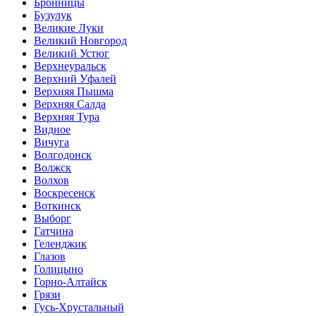
Бронницы
Бузулук
Великие Луки
Великий Новгород
Великий Устюг
Верхнеуральск
Верхний Уфалей
Верхняя Пышма
Верхняя Салда
Верхняя Тура
Видное
Вичуга
Волгодонск
Волжск
Волхов
Воскресенск
Воткинск
Выборг
Гатчина
Геленджик
Глазов
Голицыно
Горно-Алтайск
Грязи
Гусь-Хрустальный