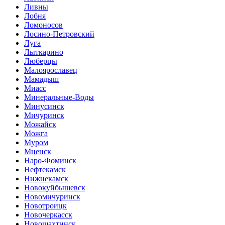
Ливны
Лобня
Ломоносов
Лосино-Петровский
Луга
Лыткарино
Люберцы
Малоярославец
Мамадыш
Миасс
Минеральные-Воды
Минусинск
Мичуринск
Можайск
Можга
Муром
Мценск
Наро-Фоминск
Нефтекамск
Нижнекамск
Новокуйбышевск
Новомичуринск
Новотроицк
Новочеркасск
Новошахтинск