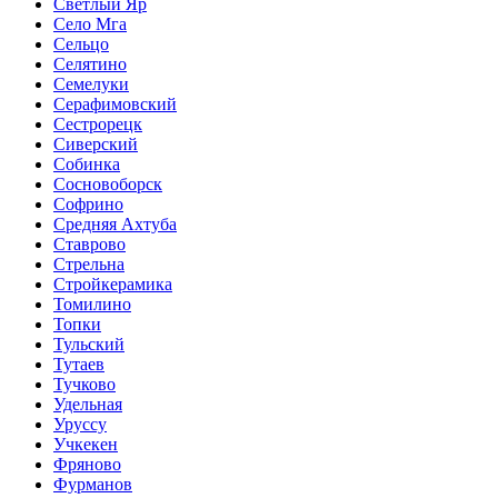
Светлый Яр
Село Мга
Сельцо
Селятино
Семелуки
Серафимовский
Сестрорецк
Сиверский
Собинка
Сосновоборск
Софрино
Средняя Ахтуба
Ставрово
Стрельна
Стройкерамика
Томилино
Топки
Тульский
Тутаев
Тучково
Удельная
Уруссу
Учкекен
Фряново
Фурманов