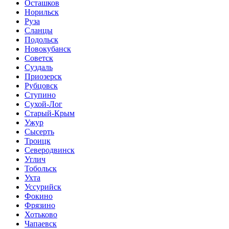
Осташков
Норильск
Руза
Сланцы
Подольск
Новокубанск
Советск
Суздаль
Приозерск
Рубцовск
Ступино
Сухой-Лог
Старый-Крым
Ужур
Сысерть
Троицк
Северодвинск
Углич
Тобольск
Ухта
Уссурийск
Фокино
Фрязино
Хотьково
Чапаевск