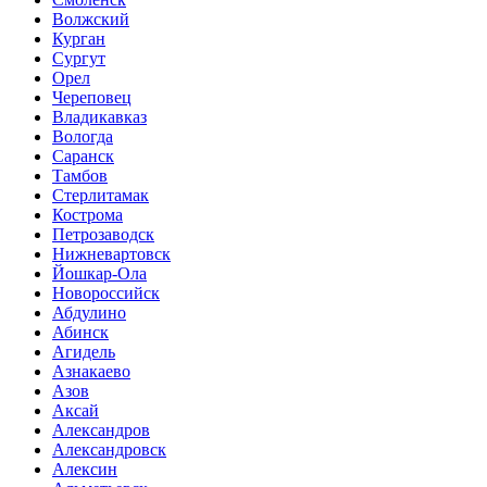
Волжский
Курган
Сургут
Орел
Череповец
Владикавказ
Вологда
Саранск
Тамбов
Стерлитамак
Кострома
Петрозаводск
Нижневартовск
Йошкар-Ола
Новороссийск
Абдулино
Абинск
Агидель
Азнакаево
Азов
Аксай
Александров
Александровск
Алексин