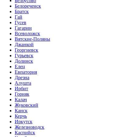
Белоусово
Белореченск
Братск
Гай
Гусев
Гагарин
Всеволожск
Вятские-Поляны
Джанкой
Георгиевск
Гурьевск
Долинск
Елец
Евпатория
Дрезна
Алушта
Ирбит
Горняк
Калач
Жуковский
Канск
Керчь
Иркутск
Железноводск
Каспийск