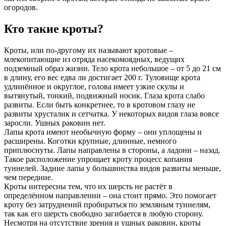
огородов.
Кто такие кроты?
Кроты, или по-другому их называют кротовые –
млекопитающие из отряда насекомоядных, ведущих
подземный образ жизни. Тело крота небольшое – от 5 до 21 см
в длину, его вес едва ли достигает 200 г. Туловище крота
удлинённое и округлое, голова имеет узкие скулы и
вытянутый, тонкий, подвижный носик. Глаза крота слабо
развиты. Если быть конкретнее, то в кротовом глазу не
развиты хрусталик и сетчатка. У некоторых видов глаза вовсе
заросли. Ушных раковин нет.
Лапы крота имеют необычную форму – они уплощены и
расширены. Коготки крупные, длинные, немного
приплюснуты. Лапы направлены в стороны, а ладони – назад.
Такое расположение упрощает кроту процесс копания
туннелей. Задние лапы у большинства видов развиты меньше,
чем передние.
Кроты интересны тем, что их шерсть не растёт в
определённом направлении – она стоит прямо. Это помогает
кроту без затруднений пробираться по земляным туннелям,
так как его шерсть свободно загибается в любую сторону.
Несмотря на отсутствие зрения и ушных раковин, кроты