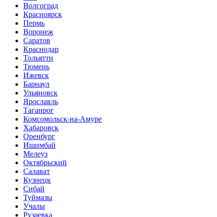
Волгоград
Красноярск
Пермь
Воронеж
Саратов
Краснодар
Тольятти
Тюмень
Ижевск
Барнаул
Ульяновск
Ярославль
Таганрог
Комсомольск-на-Амуре
Хабаровск
Оренбург
Ишимбай
Мелеуз
Октябрьский
Салават
Кузнецк
Сибай
Туймазы
Учалы
Рузаевка