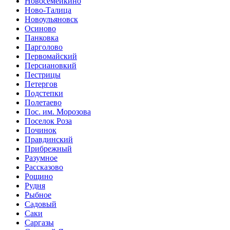
Новосемейкино
Ново-Талица
Новоульяновск
Осиново
Панковка
Парголово
Первомайский
Персиановкий
Пестрицы
Петергов
Подстепки
Полетаево
Пос. им. Морозова
Поселок Роза
Починок
Правдинский
Прибрежный
Разумное
Рассказово
Рощино
Рудня
Рыбное
Садовый
Саки
Саргазы