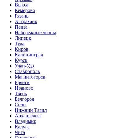
Выкса
Кемерово
Рязань
Астрахань
Пенза
Набережные челны
Липецк
Тула
Киров
Калининград
Курск
Улан-Удэ
Ставрополь
Магнитогорск
Брянск
Иваново
Тверь
Белгород
Сочи
Нижний Тагил
Архангельск
Владимир
Калуга
Чита
Смоленск