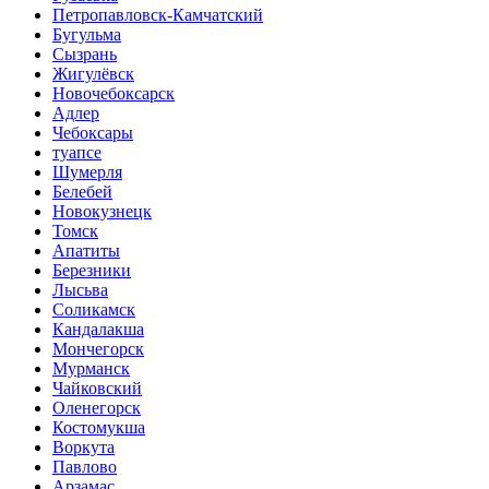
Петропавловск-Камчатский
Бугульма
Сызрань
Жигулёвск
Новочебоксарск
Адлер
Чебоксары
туапсе
Шумерля
Белебей
Новокузнецк
Томск
Апатиты
Березники
Лысьва
Соликамск
Кандалакша
Мончегорск
Мурманск
Чайковский
Оленегорск
Костомукша
Воркута
Павлово
Арзамас