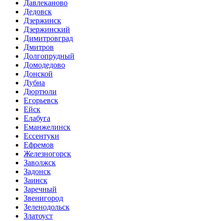
Давлеканово
Дедовск
Дзержинск
Дзержинский
Димитровград
Дмитров
Долгопрудный
Домодедово
Донской
Дубна
Дюртюли
Егорьевск
Ейск
Елабуга
Еманжелинск
Ессентуки
Ефремов
Железногорск
Заволжск
Задонск
Заинск
Заречный
Звенигород
Зеленодольск
Златоуст