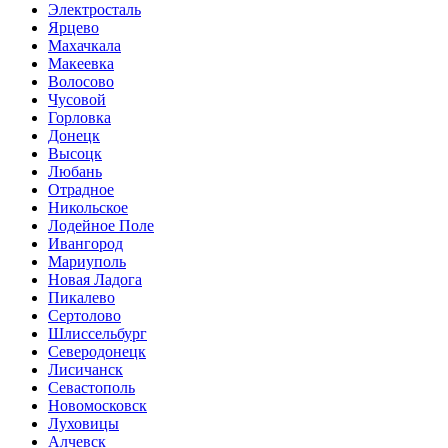
Электросталь
Ярцево
Махачкала
Макеевка
Волосово
Чусовой
Горловка
Донецк
Высоцк
Любань
Отрадное
Никольское
Лодейное Поле
Ивангород
Мариуполь
Новая Ладога
Пикалево
Сертолово
Шлиссельбург
Северодонецк
Лисичанск
Севастополь
Новомосковск
Луховицы
Алчевск