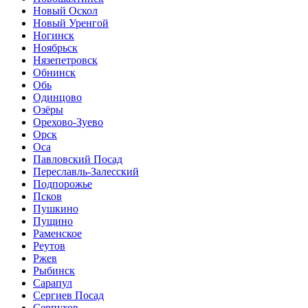
Новый Оскол
Новый Уренгой
Ногинск
Ноябрьск
Нязепетровск
Обнинск
Обь
Одинцово
Озёры
Орехово-Зуево
Орск
Оса
Павловский Посад
Переславль-Залесский
Подпорожье
Псков
Пушкино
Пущино
Раменское
Реутов
Ржев
Рыбинск
Сарапул
Сергиев Посад
Серпухов