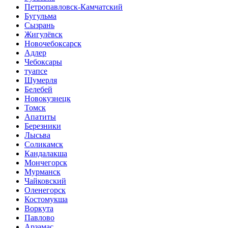
Петропавловск-Камчатский
Бугульма
Сызрань
Жигулёвск
Новочебоксарск
Адлер
Чебоксары
туапсе
Шумерля
Белебей
Новокузнецк
Томск
Апатиты
Березники
Лысьва
Соликамск
Кандалакша
Мончегорск
Мурманск
Чайковский
Оленегорск
Костомукша
Воркута
Павлово
Арзамас