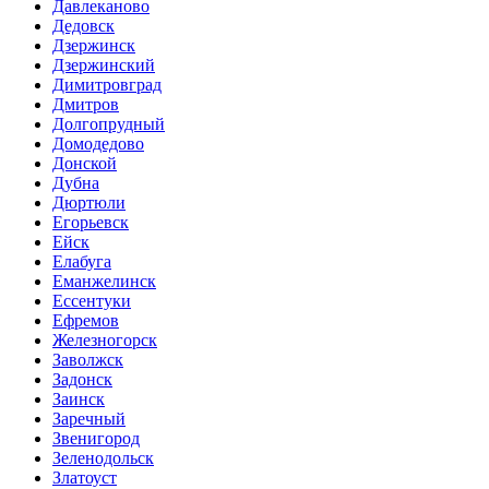
Давлеканово
Дедовск
Дзержинск
Дзержинский
Димитровград
Дмитров
Долгопрудный
Домодедово
Донской
Дубна
Дюртюли
Егорьевск
Ейск
Елабуга
Еманжелинск
Ессентуки
Ефремов
Железногорск
Заволжск
Задонск
Заинск
Заречный
Звенигород
Зеленодольск
Златоуст