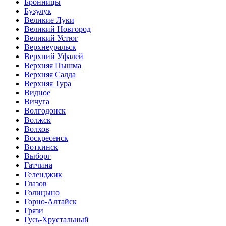
Бронницы
Бузулук
Великие Луки
Великий Новгород
Великий Устюг
Верхнеуральск
Верхний Уфалей
Верхняя Пышма
Верхняя Салда
Верхняя Тура
Видное
Вичуга
Волгодонск
Волжск
Волхов
Воскресенск
Воткинск
Выборг
Гатчина
Геленджик
Глазов
Голицыно
Горно-Алтайск
Грязи
Гусь-Хрустальный