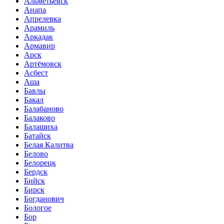
Альметьевск
Анапа
Апрелевка
Арамиль
Аркадак
Армавир
Арск
Артёмовск
Асбест
Аша
Бавлы
Бакал
Балабаново
Балаково
Балашиха
Батайск
Белая Калитва
Белово
Белорецк
Бердск
Бийск
Бирск
Богданович
Бологое
Бор