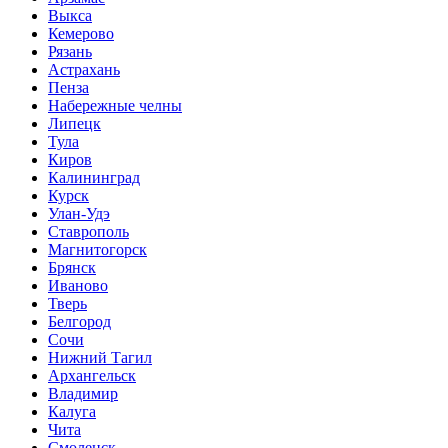
Выкса
Кемерово
Рязань
Астрахань
Пенза
Набережные челны
Липецк
Тула
Киров
Калининград
Курск
Улан-Удэ
Ставрополь
Магнитогорск
Брянск
Иваново
Тверь
Белгород
Сочи
Нижний Тагил
Архангельск
Владимир
Калуга
Чита
Смоленск