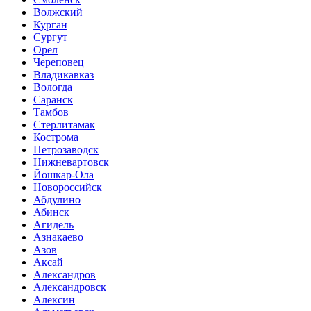
Волжский
Курган
Сургут
Орел
Череповец
Владикавказ
Вологда
Саранск
Тамбов
Стерлитамак
Кострома
Петрозаводск
Нижневартовск
Йошкар-Ола
Новороссийск
Абдулино
Абинск
Агидель
Азнакаево
Азов
Аксай
Александров
Александровск
Алексин