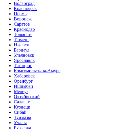
Волгоград
Красноярск
Пермь
Воронеж
Саратов
Краснодар
Тольятти
Тюмень
Ижевск
Барнаул
Ульяновск
Ярославль
Таганрог
Комсомольск-на-Амуре
Хабаровск
Оренбург
Ишимбай
Мелеуз
Октябрьский
Салават
Кузнецк
Сибай
Туймазы
Учалы
Рузаевка