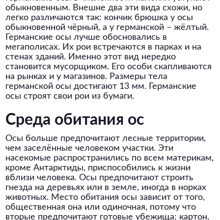
обыкновенным. Внешне два эти вида схожи, но
легко различаются так: кончик брюшка у осы
обыкновенной чёрный, а у германской – жёлтый.
Германские осы лучше обосновались в
мегаполисах. Их рои встречаются в парках и на
стенах зданий. Именно этот вид нередко
становится мусорщиком. Его особи скапливаются
на рынках и у магазинов. Размеры тела
германской осы достигают 13 мм. Германские
осы строят свои рои из бумаги.
Среда обитания ос
Осы больше предпочитают лесные территории,
чем заселённые человеком участки. Эти
насекомые распространились по всем материкам,
кроме Антарктиды, приспособились к жизни
вблизи человека. Осы предпочитают строить
гнезда на деревьях или в земле, иногда в норках
животных. Место обитания осы зависит от того,
общественная она или одиночная, потому что
вторые предпочитают готовые убежища: картон,