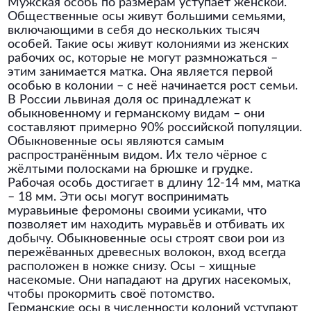
Мужская особь по размерам уступает женской.
Общественные осы живут большими семьями,
включающими в себя до нескольких тысяч
особей. Такие осы живут колониями из женских
рабочих ос, которые не могут размножаться –
этим занимается матка. Она является первой
особью в колонии – с неё начинается рост семьи.
В России львиная доля ос принадлежат к
обыкновенному и германскому видам – они
составляют примерно 90% российской популяции.
Обыкновенные осы являются самым
распространённым видом. Их тело чёрное с
жёлтыми полосками на брюшке и грудке.
Рабочая особь достигает в длину 12-14 мм, матка
– 18 мм. Эти осы могут воспринимать
муравьиные феромоны своими усиками, что
позволяет им находить муравьёв и отбивать их
добычу. Обыкновенные осы строят свои рои из
пережёванных древесных волокон, вход всегда
расположен в ножке снизу. Осы – хищные
насекомые. Они нападают на других насекомых,
чтобы прокормить своё потомство.
Германские осы в численности колоний уступают