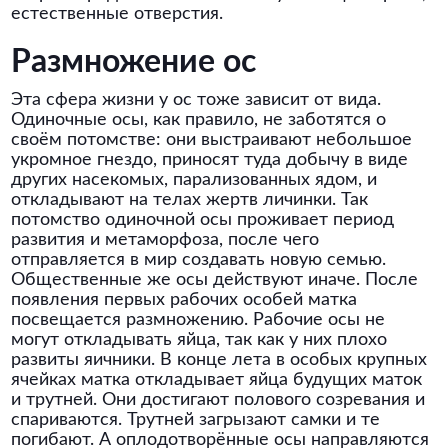
естественные отверстия.
Размножение ос
Эта сфера жизни у ос тоже зависит от вида.
Одиночные осы, как правило, не заботятся о
своём потомстве: они выстраивают небольшое
укромное гнездо, приносят туда добычу в виде
других насекомых, парализованных ядом, и
откладывают на телах жертв личинки. Так
потомство одиночной осы проживает период
развития и метаморфоза, после чего
отправляется в мир создавать новую семью.
Общественные же осы действуют иначе. После
появления первых рабочих особей матка
посвещается размножению. Рабочие осы не
могут откладывать яйца, так как у них плохо
развиты яичники. В конце лета в особых крупных
ячейках матка откладывает яйца будущих маток
и трутней. Они достигают полового созревания и
спариваются. Трутней загрызают самки и те
погибают. А оплодотворённые осы направляются