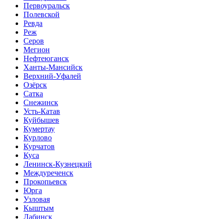
Первоуральск
Полевской
Ревда
Реж
Серов
Мегион
Нефтеюганск
Ханты-Мансийск
Верхний-Уфалей
Озёрск
Сатка
Снежинск
Усть-Катав
Куйбышев
Кумертау
Курлово
Курчатов
Куса
Ленинск-Кузнецкий
Междуреченск
Прокопьевск
Юрга
Узловая
Кыштым
Лабинск