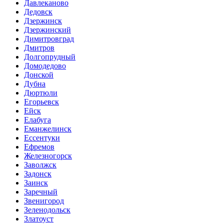
Давлеканово
Дедовск
Дзержинск
Дзержинский
Димитровград
Дмитров
Долгопрудный
Домодедово
Донской
Дубна
Дюртюли
Егорьевск
Ейск
Елабуга
Еманжелинск
Ессентуки
Ефремов
Железногорск
Заволжск
Задонск
Заинск
Заречный
Звенигород
Зеленодольск
Златоуст