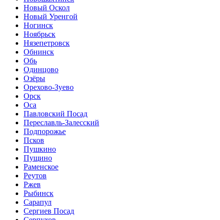
Новый Оскол
Новый Уренгой
Ногинск
Ноябрьск
Нязепетровск
Обнинск
Обь
Одинцово
Озёры
Орехово-Зуево
Орск
Оса
Павловский Посад
Переславль-Залесский
Подпорожье
Псков
Пушкино
Пущино
Раменское
Реутов
Ржев
Рыбинск
Сарапул
Сергиев Посад
Серпухов