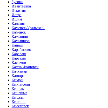
Зуевка
Ивантеевка
Искитим
Истра
Ишим
Калязин
Каменск-Уральский
Каменск
Камышин
Камышлов
Канаш
Карабаново
Карабаш
Карталы
Касимов
Катав-Ивановск
Качканар
Кашира
Кимры
Кингисепп
Кинель
Кинешма
Киржач
Кириши
Киселевск