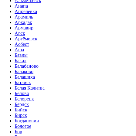
Альметьевск
Анапа
Апрелевка
Арамиль
Аркадак
Армавир
Арск
Артёмовск
Асбест
Аша
Бавлы
Бакал
Балабаново
Балаково
Балашиха
Батайск
Белая Калитва
Белово
Белорецк
Бердск
Бийск
Бирск
Богданович
Бологое
Бор