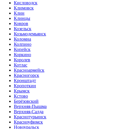
Кисловодск
Климовск
Клин
Клинцы
Ковров
Козельск
Козьмодемьянск
Коломна
Колпино
Копейск
Коркино
Королев
Котлас
Красноармейск
Красногорск
Кронштадт
Кропоткин
Крымск
Кстово
Берёзовский
Верхняя-Пышма
Верхняя-Салда
Краснотурьинск
Красноуфимск
Новоуральск