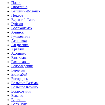
Пласт
Протвино
Вышний-Волочёк
Покров
Верхний-Тагил
Губкин
Волоколамск
Ачинск
Гулькевичи
Агаповка
Андреевка
Аргаяш
Афонино
Балаклава
Бахчисарай
Белоозёрский
Бердяуш
Билимбай
Богородск
Большие Вязёмы
Большое Козино
Борисовичи
Быково
Варгаши
Верх Тула