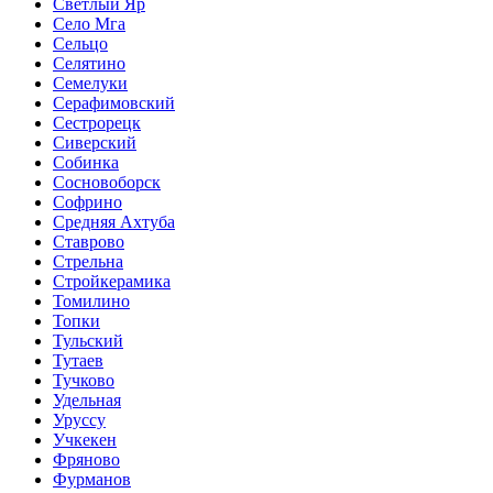
Светлый Яр
Село Мга
Сельцо
Селятино
Семелуки
Серафимовский
Сестрорецк
Сиверский
Собинка
Сосновоборск
Софрино
Средняя Ахтуба
Ставрово
Стрельна
Стройкерамика
Томилино
Топки
Тульский
Тутаев
Тучково
Удельная
Уруссу
Учкекен
Фряново
Фурманов