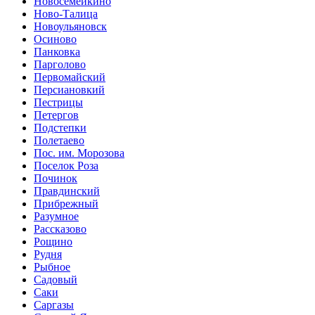
Новосемейкино
Ново-Талица
Новоульяновск
Осиново
Панковка
Парголово
Первомайский
Персиановкий
Пестрицы
Петергов
Подстепки
Полетаево
Пос. им. Морозова
Поселок Роза
Починок
Правдинский
Прибрежный
Разумное
Рассказово
Рощино
Рудня
Рыбное
Садовый
Саки
Саргазы