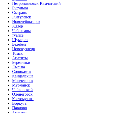
Петропавловск-Камчатский
Бугульма
Сызрань
Жигулёвск
Новочебоксарск
Адлер
Чебоксары
туапсе
Шумерля
Белебей
Новокузнецк
Томск
Апатиты
Березники
Лысьва
Соликамск
Кандалакша
Мончегорск
Мурманск
Чайковский
Оленегорск
Костомукша
Воркута
Павлово
Арзамас