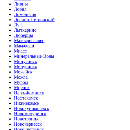
Ливны
Лобня
Ломоносов
Лосино-Петровский
Луга
Лыткарино
Люберцы
Малоярославец
Мамадыш
Миасс
Минеральные-Воды
Минусинск
Мичуринск
Можайск
Можга
Муром
Мценск
Наро-Фоминск
Нефтекамск
Нижнекамск
Новокуйбышевск
Новомичуринск
Новотроицк
Новочеркасск
Новошахтинск