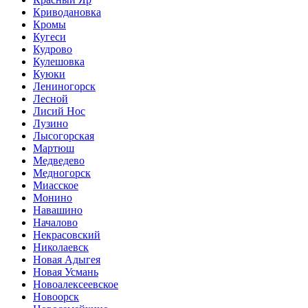
Криводановка
Кромы
Кугеси
Кудрово
Кулешовка
Куюки
Лениногорск
Лесной
Лисий Нос
Лузино
Лысогорская
Мартюш
Медведево
Медногорск
Миасское
Монино
Навашино
Началово
Некрасовский
Николаевск
Новая Адыгея
Новая Усмань
Новоалексеевское
Новоорск