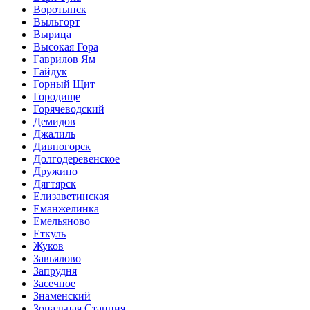
Воротынск
Выльгорт
Вырица
Высокая Гора
Гаврилов Ям
Гайдук
Горный Щит
Городище
Горячеводский
Демидов
Джалиль
Дивногорск
Долгодеревенское
Дружино
Дягтярск
Елизаветинская
Еманжелинка
Емельяново
Еткуль
Жуков
Завьялово
Запрудня
Засечное
Знаменский
Зональная Станция