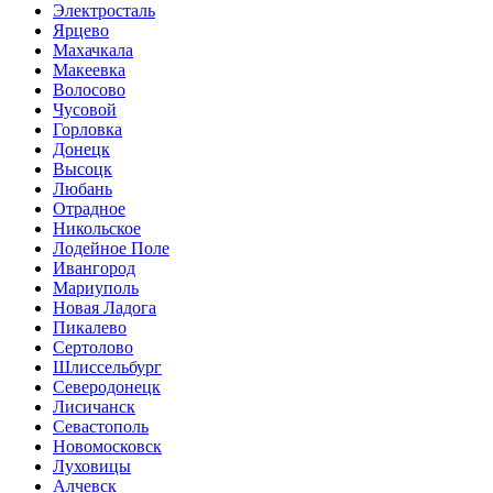
Электросталь
Ярцево
Махачкала
Макеевка
Волосово
Чусовой
Горловка
Донецк
Высоцк
Любань
Отрадное
Никольское
Лодейное Поле
Ивангород
Мариуполь
Новая Ладога
Пикалево
Сертолово
Шлиссельбург
Северодонецк
Лисичанск
Севастополь
Новомосковск
Луховицы
Алчевск