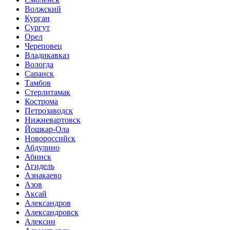
Волжский
Курган
Сургут
Орел
Череповец
Владикавказ
Вологда
Саранск
Тамбов
Стерлитамак
Кострома
Петрозаводск
Нижневартовск
Йошкар-Ола
Новороссийск
Абдулино
Абинск
Агидель
Азнакаево
Азов
Аксай
Александров
Александровск
Алексин