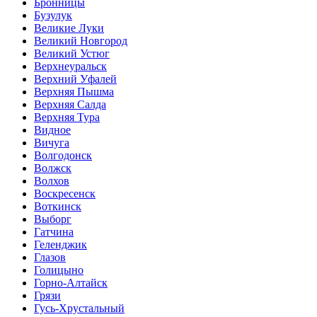
Бронницы
Бузулук
Великие Луки
Великий Новгород
Великий Устюг
Верхнеуральск
Верхний Уфалей
Верхняя Пышма
Верхняя Салда
Верхняя Тура
Видное
Вичуга
Волгодонск
Волжск
Волхов
Воскресенск
Воткинск
Выборг
Гатчина
Геленджик
Глазов
Голицыно
Горно-Алтайск
Грязи
Гусь-Хрустальный