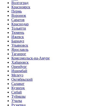
Волгоград
Красноярск
Пермь
Воронеж
Саратов
Краснодар
Тольятти
Тюмень
Ижевск
Барнаул
Ульяновск
Ярославль
Таганрог
Комсомольск-на-Амуре
Хабаровск
Оренбург
Ишимбай
Мелеуз
Октябрьский
Салават
Кузнецк
Сибай
Туймазы
Учалы
Рузаевка