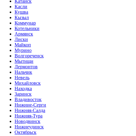
Катайск
Касли
Кушва
Кызыл
Коммунар
Котельники
Армянск
Лиски
Майкоп
Мурино
Волгореченск
Мытищи
Лермонтов
Нальчик
Невель
Михайловск
Находка
Заринск
Владивосток
Нижние-Серги
Нижняя-Салда
Нижняя-Тура
Новодвинск
Нижнеудинск
Октябрьск