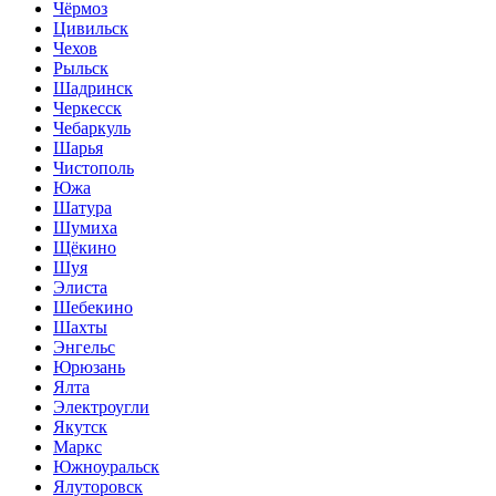
Чёрмоз
Цивильск
Чехов
Рыльск
Шадринск
Черкесск
Чебаркуль
Шарья
Чистополь
Южа
Шатура
Шумиха
Щёкино
Шуя
Элиста
Шебекино
Шахты
Энгельс
Юрюзань
Ялта
Электроугли
Якутск
Маркс
Южноуральск
Ялуторовск