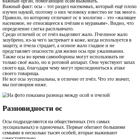
важный орган, помогающий осам выживать.
Важный факт: осы – тот раздел насекомых, который ещё плохо
изучен наукой, поэтому о них человеку известно не так много.
Правило, по которому отличают ос в зоологии – это «жалящее
насекомое, не относящееся к пчёлам и муравьям». Видно, что
определение слегка расплывчато.
Среди отличий ос от пчёл выделяют жало. Пчелиное жало
зазубрено, из-за чего застревает в коже, когда используется в
защиту, и пчела страдает, а осиное жало гладкое и не
представляет опасности для жизни осы при ужаливании.
Также осы во время самообороны могут использовать не
только своё жало, но и ротовой аппарат. Они чувствуют запах
своего яда, благодаря чему могут присоединиться к атаке
своего товарища.
Не все осы эусоциальны, в отличие от пчёл. Что это значит,
мы поговорим ниже.
Разновидности ос
Осы подразделяются на общественных (тех самых
эусоциальных) и одиночных. Первые обитают большими
семьями в несколько тысяч особей, вторые выживают
самостоятельно.