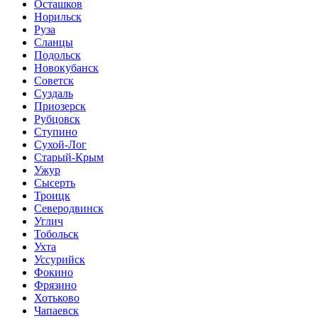
Осташков
Норильск
Руза
Сланцы
Подольск
Новокубанск
Советск
Суздаль
Приозерск
Рубцовск
Ступино
Сухой-Лог
Старый-Крым
Ужур
Сысерть
Троицк
Северодвинск
Углич
Тобольск
Ухта
Уссурийск
Фокино
Фрязино
Хотьково
Чапаевск