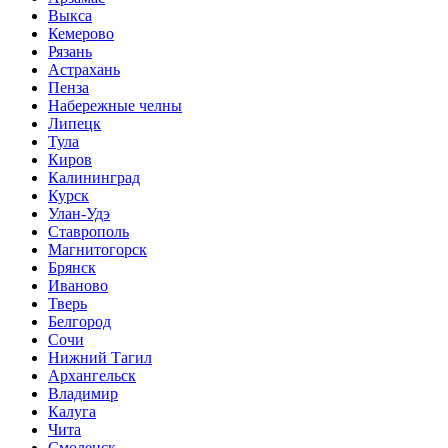
Выкса
Кемерово
Рязань
Астрахань
Пенза
Набережные челны
Липецк
Тула
Киров
Калининград
Курск
Улан-Удэ
Ставрополь
Магнитогорск
Брянск
Иваново
Тверь
Белгород
Сочи
Нижний Тагил
Архангельск
Владимир
Калуга
Чита
Смоленск