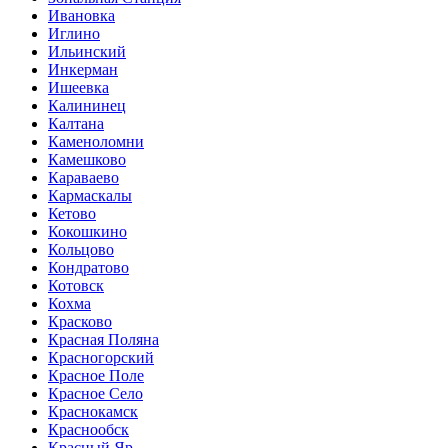
Ивановка
Иглино
Ильинский
Инкерман
Ишеевка
Калининец
Калтана
Каменоломни
Камешково
Караваево
Кармаскалы
Кетово
Кокошкино
Кольцово
Кондратово
Котовск
Кохма
Красково
Красная Поляна
Красногорский
Красное Поле
Красное Село
Краснокамск
Краснообск
Красный Яр