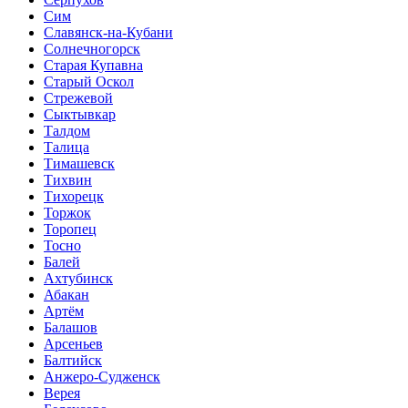
Сим
Славянск-на-Кубани
Солнечногорск
Старая Купавна
Старый Оскол
Стрежевой
Сыктывкар
Талдом
Талица
Тимашевск
Тихвин
Тихорецк
Торжок
Торопец
Тосно
Балей
Ахтубинск
Абакан
Артём
Балашов
Арсеньев
Балтийск
Анжеро-Судженск
Верея