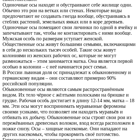
Одиночные осы находят и обустраивают себе жилище одни.
Обычно это рои на ветках или стенах. Некоторые виды
предпочитают не создавать гнезда вообще, обустраиваясь в
стеблях растений, земельных ямках или в коре деревьев.
Одиночные осы помещают свои личинки по одной в ячейку и
запечатывают так, чтобы не контактировать с ними вообще.
Мужская особь по размерам уступает женской.
Общественные осы живут большими семьями, включающими
в себя до нескольких тысяч особей. Такие осы живут
колониями из женских рабочих ос, которые не могут
размножаться – этим занимается матка. Она является первой
особью в колонии – с неё начинается рост семьи.
В России львиная доля ос принадлежат к обыкновенному и
германскому видам – они составляют примерно 90%
российской популяции.
Обыкновенные осы являются самым распространённым
видом. Их тело чёрное с жёлтыми полосками на брюшке и
грудке. Рабочая особь достигает в длину 12-14 мм, матка – 18
мм. Эти осы могут воспринимать муравьиные феромоны
своими усиками, что позволяет им находить муравьёв и
отбивать их добычу. Обыкновенные осы строят свои рои из
пережёванных древесных волокон, вход всегда расположен в
ножке снизу. Осы – хищные насекомые. Они нападают на
других насекомых, чтобы прокормить своё потомство.
Германские осы в численности колоний уступают