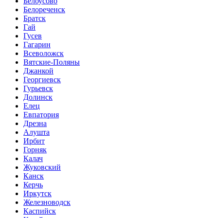
Белоусово
Белореченск
Братск
Гай
Гусев
Гагарин
Всеволожск
Вятские-Поляны
Джанкой
Георгиевск
Гурьевск
Долинск
Елец
Евпатория
Дрезна
Алушта
Ирбит
Горняк
Калач
Жуковский
Канск
Керчь
Иркутск
Железноводск
Каспийск