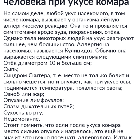
человека при укусе комара
На самом деле, любой укус насекомого, в том
числе комара, вызывает у организма лёгкую
аллергическую реакцию. Она-то и проявляется
симптомами вроде зуда, покраснения, отёка.
Однако тела некоторых людей на укус реагируют
сильнее, чем большинство. Аллергия на
насекомых называется Кулицидоз. Обычно она
выражается следующими симптомами:
Отёк диаметром 10 и больше см;
Сыпь;
Синдром Скитера, т. е. место не только болит и
сильно чешется, но и опухает, как при укусе осы,
поднимается температура, появляется рвота;
Озноб или жар;
Опухание лимфоузлов;
Спазм дыхательных путей;
Сухость во рту;
Недомогание.
Стоит помнить, что если после укуса комара
место сильно опухло и нагрелось, это ещё не
значит, что нужно посещать аллерголога. Идти к