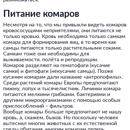
размножаться.
Питание комаров
Несмотря на то, что мы привыкли видеть комаров
кровососущими неприятелями, они питаются не
только кровью. Кровь необходима только самкам
комара для формирования яиц, в то время как
самцы питаются только растительными соками.
Самкам тоже они необходимы для
выживаемости, полёта и репродукции.
Комаров разделяют на гематофаги (кусачие
самки) и фитофаги (некусачие самцы). Позже
кусачим комарам дали название «антропофилы».
Среди растений комары Европы предпочитают
пижму, лопух и тысячелистник. Личинки комара
питаются мелкими грибками, бактериями и
другими микроорганизмами с помощью особых
приспособлений – фильтров.
Вообще комары больше предпочитают не нашу
кровь, а, скажем, быков. Но поскольку человек
вытеснил многих животных с их естественной
среды обитания, многим комарам теперь