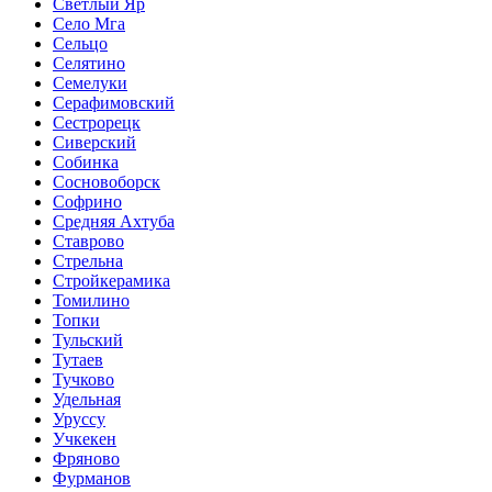
Светлый Яр
Село Мга
Сельцо
Селятино
Семелуки
Серафимовский
Сестрорецк
Сиверский
Собинка
Сосновоборск
Софрино
Средняя Ахтуба
Ставрово
Стрельна
Стройкерамика
Томилино
Топки
Тульский
Тутаев
Тучково
Удельная
Уруссу
Учкекен
Фряново
Фурманов