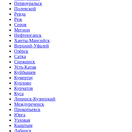
Первоуральск
Полевской
Ревда
Реж
Серов
Мегион
Нефтеюганск
Ханты-Мансийск
Верхний-Уфалей
Озёрск
Сатка
Снежинск
Усть-Катав
Куйбышев
Кумертау
Курлово
Курчатов
Куса
Ленинск-Кузнецкий
Междуреченск
Прокопьевск
Юрга
Узловая
Кыштым
Лабинск