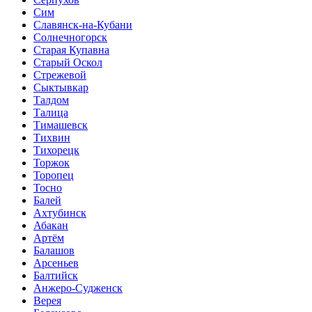
Сим
Славянск-на-Кубани
Солнечногорск
Старая Купавна
Старый Оскол
Стрежевой
Сыктывкар
Талдом
Талица
Тимашевск
Тихвин
Тихорецк
Торжок
Торопец
Тосно
Балей
Ахтубинск
Абакан
Артём
Балашов
Арсеньев
Балтийск
Анжеро-Судженск
Верея