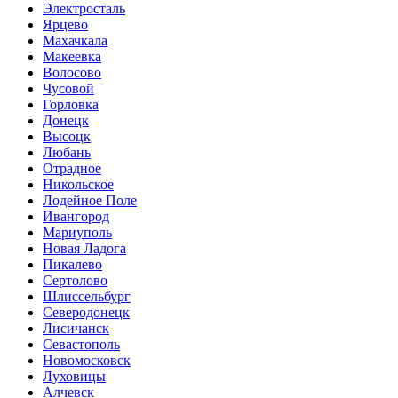
Электросталь
Ярцево
Махачкала
Макеевка
Волосово
Чусовой
Горловка
Донецк
Высоцк
Любань
Отрадное
Никольское
Лодейное Поле
Ивангород
Мариуполь
Новая Ладога
Пикалево
Сертолово
Шлиссельбург
Северодонецк
Лисичанск
Севастополь
Новомосковск
Луховицы
Алчевск