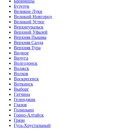
Бронницы
Бузулук
Великие Луки
Великий Новгород
Великий Устюг
Верхнеуральск
Верхний Уфалей
Верхняя Пышма
Верхняя Салда
Верхняя Тура
Видное
Вичуга
Волгодонск
Волжск
Волхов
Воскресенск
Воткинск
Выборг
Гатчина
Геленджик
Глазов
Голицыно
Горно-Алтайск
Грязи
Гусь-Хрустальный