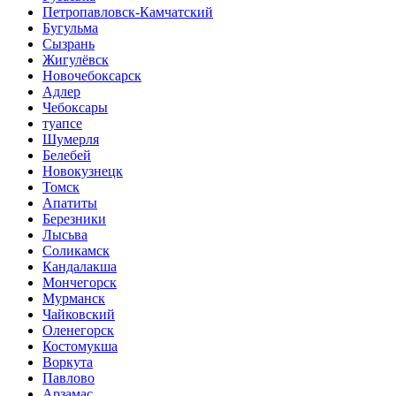
Петропавловск-Камчатский
Бугульма
Сызрань
Жигулёвск
Новочебоксарск
Адлер
Чебоксары
туапсе
Шумерля
Белебей
Новокузнецк
Томск
Апатиты
Березники
Лысьва
Соликамск
Кандалакша
Мончегорск
Мурманск
Чайковский
Оленегорск
Костомукша
Воркута
Павлово
Арзамас