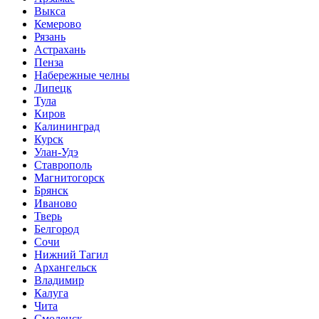
Выкса
Кемерово
Рязань
Астрахань
Пенза
Набережные челны
Липецк
Тула
Киров
Калининград
Курск
Улан-Удэ
Ставрополь
Магнитогорск
Брянск
Иваново
Тверь
Белгород
Сочи
Нижний Тагил
Архангельск
Владимир
Калуга
Чита
Смоленск