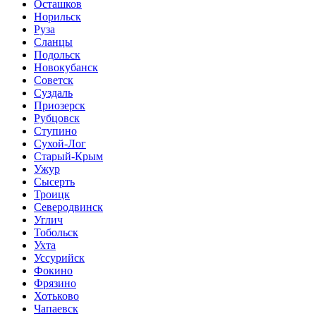
Осташков
Норильск
Руза
Сланцы
Подольск
Новокубанск
Советск
Суздаль
Приозерск
Рубцовск
Ступино
Сухой-Лог
Старый-Крым
Ужур
Сысерть
Троицк
Северодвинск
Углич
Тобольск
Ухта
Уссурийск
Фокино
Фрязино
Хотьково
Чапаевск