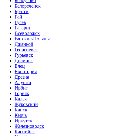
Белоусово
Белореченск
Братск
Гай
Гусев
Гагарин
Всеволожск
Вятские-Поляны
Джанкой
Георгиевск
Гурьевск
Долинск
Елец
Евпатория
Дрезна
Алушта
Ирбит
Горняк
Калач
Жуковский
Канск
Керчь
Иркутск
Железноводск
Каспийск