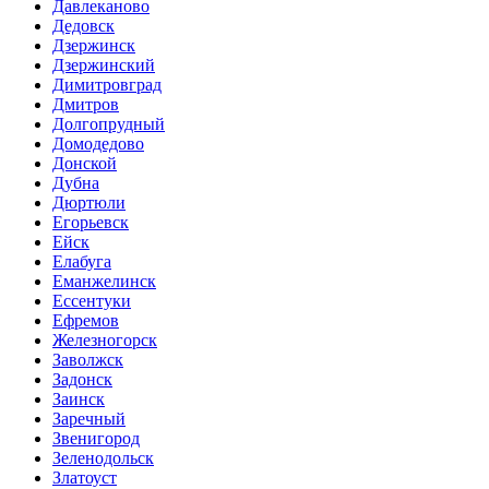
Давлеканово
Дедовск
Дзержинск
Дзержинский
Димитровград
Дмитров
Долгопрудный
Домодедово
Донской
Дубна
Дюртюли
Егорьевск
Ейск
Елабуга
Еманжелинск
Ессентуки
Ефремов
Железногорск
Заволжск
Задонск
Заинск
Заречный
Звенигород
Зеленодольск
Златоуст