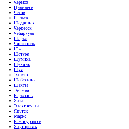
Чёрмоз
Цивильск
Чехов
Рыльск
Шадринск
Черкесск
Чебаркуль
Шарья
Чистополь
Южа
Шатура
Шумиха
Щёкино
Шуя
Элиста
Шебекино
Шахты
Энгельс
Юрюзань
Ялта
Электроугли
Якутск
Маркс
Южноуральск
Ялуторовск