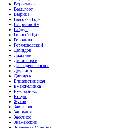
Воротынск
Выльгорт
Вырица
Высокая Гора
Гаврилов Ям
Гайдук
Горный Щит
Городище
Горячеводский
Демидов
Джалиль
Дивногорск
Долгодеревенское
Дружино
Дягтярск
Елизаветинская
Еманжелинка
Емельяново
Еткуль
Жуков
Завьялово
Запрудня
Засечное
Знаменский
Зональная Станция