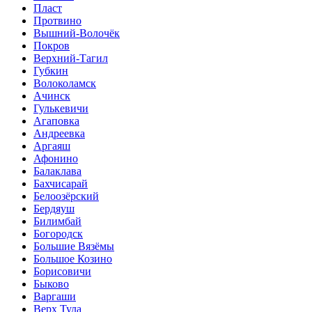
Пласт
Протвино
Вышний-Волочёк
Покров
Верхний-Тагил
Губкин
Волоколамск
Ачинск
Гулькевичи
Агаповка
Андреевка
Аргаяш
Афонино
Балаклава
Бахчисарай
Белоозёрский
Бердяуш
Билимбай
Богородск
Большие Вязёмы
Большое Козино
Борисовичи
Быково
Варгаши
Верх Тула