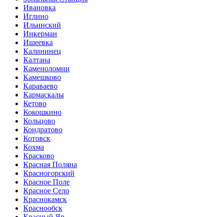
Ивановка
Иглино
Ильинский
Инкерман
Ишеевка
Калининец
Калтана
Каменоломни
Камешково
Караваево
Кармаскалы
Кетово
Кокошкино
Кольцово
Кондратово
Котовск
Кохма
Красково
Красная Поляна
Красногорский
Красное Поле
Красное Село
Краснокамск
Краснообск
Красный Яр