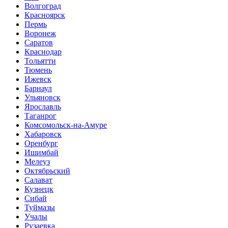
Волгоград
Красноярск
Пермь
Воронеж
Саратов
Краснодар
Тольятти
Тюмень
Ижевск
Барнаул
Ульяновск
Ярославль
Таганрог
Комсомольск-на-Амуре
Хабаровск
Оренбург
Ишимбай
Мелеуз
Октябрьский
Салават
Кузнецк
Сибай
Туймазы
Учалы
Рузаевка