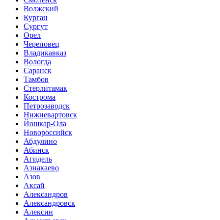
Волжский
Курган
Сургут
Орел
Череповец
Владикавказ
Вологда
Саранск
Тамбов
Стерлитамак
Кострома
Петрозаводск
Нижневартовск
Йошкар-Ола
Новороссийск
Абдулино
Абинск
Агидель
Азнакаево
Азов
Аксай
Александров
Александровск
Алексин