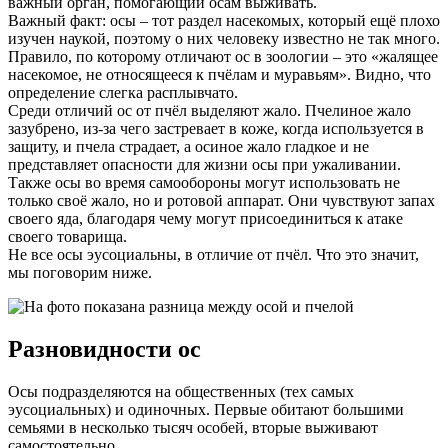
важный орган, помогающий осам выживать.
Важный факт: осы – тот раздел насекомых, который ещё плохо
изучен наукой, поэтому о них человеку известно не так много.
Правило, по которому отличают ос в зоологии – это «жалящее
насекомое, не относящееся к пчёлам и муравьям». Видно, что
определение слегка расплывчато.
Среди отличий ос от пчёл выделяют жало. Пчелиное жало
зазубрено, из-за чего застревает в коже, когда используется в
защиту, и пчела страдает, а осиное жало гладкое и не
представляет опасности для жизни осы при ужаливании.
Также осы во время самообороны могут использовать не
только своё жало, но и ротовой аппарат. Они чувствуют запах
своего яда, благодаря чему могут присоединиться к атаке
своего товарища.
Не все осы эусоциальны, в отличие от пчёл. Что это значит,
мы поговорим ниже.
Разновидности ос
Осы подразделяются на общественных (тех самых
эусоциальных) и одиночных. Первые обитают большими
семьями в несколько тысяч особей, вторые выживают
самостоятельно.