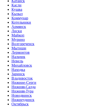
Катайск
Касли
Кушва
Кызыл
Коммунар
Котельники
Армянск
Лиски
Майкоп
Мурино
Волгореченск
Мытищи
Лермонтов
Нальчик
Невель
Михайловск
Находка
Заринск
Владивосток
Нижние-Серги
Нижняя-Салда
Нижняя-Тура
Новодвинск
Нижнеудинск
Октябрьск