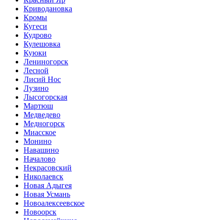
Криводановка
Кромы
Кугеси
Кудрово
Кулешовка
Куюки
Лениногорск
Лесной
Лисий Нос
Лузино
Лысогорская
Мартюш
Медведево
Медногорск
Миасское
Монино
Навашино
Началово
Некрасовский
Николаевск
Новая Адыгея
Новая Усмань
Новоалексеевское
Новоорск