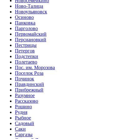
Новосемейкино
Ново-Талица
Новоульяновск
Осиново
Панковка
Парголово
Первомайский
Персиановкий
Пестрицы
Петергов
Подстепки
Полетаево
Пос. им. Морозова
Поселок Роза
Починок
Правдинский
Прибрежный
Разумное
Рассказово
Рощино
Рудня
Рыбное
Садовый
Саки
Саргазы