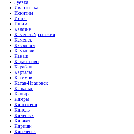
Зуевка
Ивантеевка
Искитим
Истра
Ишим
Калязин
Каменск-Уральский
Каменск
Камышин
Камышлов
Канаш
Карабаново
Карабаш
Карталы
Касимов
Катав-Ивановск
Качканар
Кашира
Кимры
Кингисепп
Кинель
Кинешма
Киржач
Кириши
Киселевск