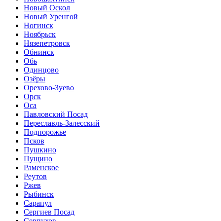
Новый Оскол
Новый Уренгой
Ногинск
Ноябрьск
Нязепетровск
Обнинск
Обь
Одинцово
Озёры
Орехово-Зуево
Орск
Оса
Павловский Посад
Переславль-Залесский
Подпорожье
Псков
Пушкино
Пущино
Раменское
Реутов
Ржев
Рыбинск
Сарапул
Сергиев Посад
Серпухов