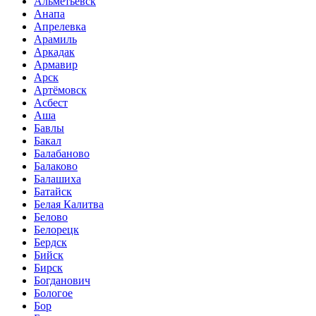
Альметьевск
Анапа
Апрелевка
Арамиль
Аркадак
Армавир
Арск
Артёмовск
Асбест
Аша
Бавлы
Бакал
Балабаново
Балаково
Балашиха
Батайск
Белая Калитва
Белово
Белорецк
Бердск
Бийск
Бирск
Богданович
Бологое
Бор