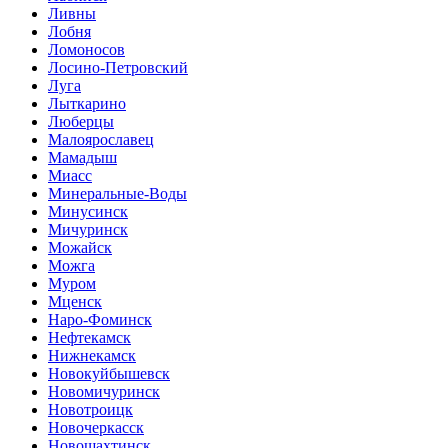
Ливны
Лобня
Ломоносов
Лосино-Петровский
Луга
Лыткарино
Люберцы
Малоярославец
Мамадыш
Миасс
Минеральные-Воды
Минусинск
Мичуринск
Можайск
Можга
Муром
Мценск
Наро-Фоминск
Нефтекамск
Нижнекамск
Новокуйбышевск
Новомичуринск
Новотроицк
Новочеркасск
Новошахтинск