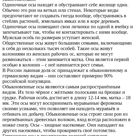
Одиночные осы находят и обустраивают себе жилище одни.
Обычно это рои на ветках или стенах. Некоторые виды
предпочитают не создавать гнезда вообще, обустраиваясь в
стеблях растений, земельных ямках или в коре деревьев.
Одиночные осы помещают свои личинки по одной в ячейку и
запечатывают так, чтобы не контактировать с ними вообще.
Мужская особь по размерам уступает женской.
Общественные осы живут большими семьями, включающими
в себя до нескольких тысяч особей. Такие осы живут
колониями из женских рабочих ос, которые не могут
размножаться – этим занимается матка. Она является первой
особью в колонии – с неё начинается рост семьи.
В России львиная доля ос принадлежат к обыкновенному и
германскому видам – они составляют примерно 90%
российской популяции.
Обыкновенные осы являются самым распространённым
видом. Их тело чёрное с жёлтыми полосками на брюшке и
грудке. Рабочая особь достигает в длину 12-14 мм, матка – 18
мм. Эти осы могут воспринимать муравьиные феромоны
своими усиками, что позволяет им находить муравьёв и
отбивать их добычу. Обыкновенные осы строят свои рои из
пережёванных древесных волокон, вход всегда расположен в
ножке снизу. Осы – хищные насекомые. Они нападают на
других насекомых, чтобы прокормить своё потомство.
Германские осы в численности колоний уступают