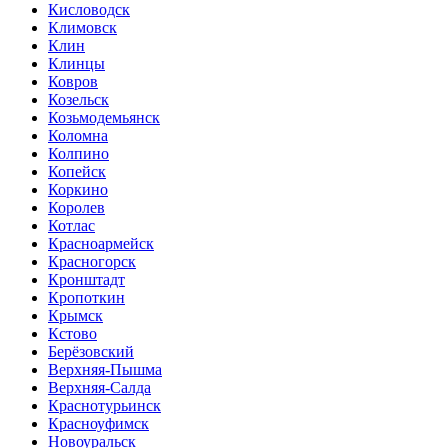
Кисловодск
Климовск
Клин
Клинцы
Ковров
Козельск
Козьмодемьянск
Коломна
Колпино
Копейск
Коркино
Королев
Котлас
Красноармейск
Красногорск
Кронштадт
Кропоткин
Крымск
Кстово
Берёзовский
Верхняя-Пышма
Верхняя-Салда
Краснотурьинск
Красноуфимск
Новоуральск