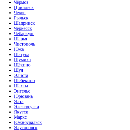
Чёрмоз
Цивильск
Чехов
Рыльск
Шадринск
Черкесск
Чебаркуль
Шарья
Чистополь
Южа
Шатура
Шумиха
Щёкино
Шуя
Элиста
Шебекино
Шахты
Энгельс
Юрюзань
Ялта
Электроугли
Якутск
Маркс
Южноуральск
Ялуторовск