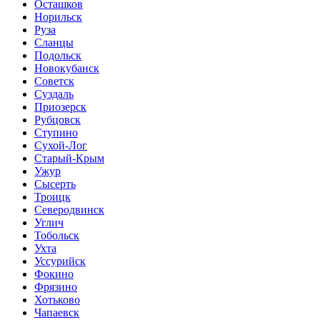
Осташков
Норильск
Руза
Сланцы
Подольск
Новокубанск
Советск
Суздаль
Приозерск
Рубцовск
Ступино
Сухой-Лог
Старый-Крым
Ужур
Сысерть
Троицк
Северодвинск
Углич
Тобольск
Ухта
Уссурийск
Фокино
Фрязино
Хотьково
Чапаевск