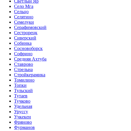
Светлый Яр
Село Мга
Сельцо
Селятино
Семелуки
Серафимовский
Сестрорецк
Сиверский
Собинка
Сосновоборск
Софрино
Средняя Ахтуба
Ставрово
Стрельна
Стройкерамика
Томилино
Топки
Тульский
Тутаев
Тучково
Удельная
Уруссу
Учкекен
Фряново
Фурманов