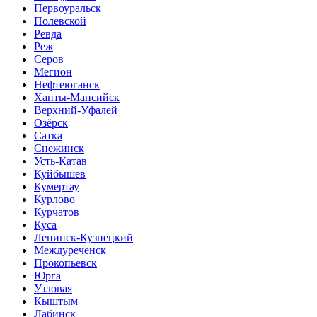
Первоуральск
Полевской
Ревда
Реж
Серов
Мегион
Нефтеюганск
Ханты-Мансийск
Верхний-Уфалей
Озёрск
Сатка
Снежинск
Усть-Катав
Куйбышев
Кумертау
Курлово
Курчатов
Куса
Ленинск-Кузнецкий
Междуреченск
Прокопьевск
Юрга
Узловая
Кыштым
Лабинск