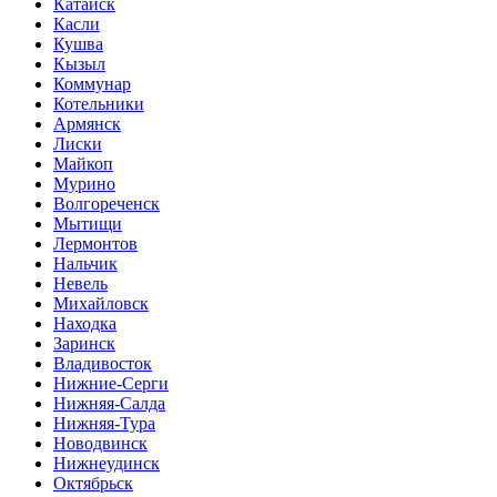
Катайск
Касли
Кушва
Кызыл
Коммунар
Котельники
Армянск
Лиски
Майкоп
Мурино
Волгореченск
Мытищи
Лермонтов
Нальчик
Невель
Михайловск
Находка
Заринск
Владивосток
Нижние-Серги
Нижняя-Салда
Нижняя-Тура
Новодвинск
Нижнеудинск
Октябрьск