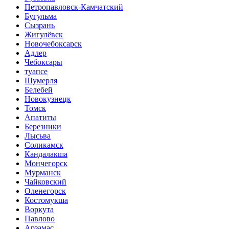
Петропавловск-Камчатский
Бугульма
Сызрань
Жигулёвск
Новочебоксарск
Адлер
Чебоксары
туапсе
Шумерля
Белебей
Новокузнецк
Томск
Апатиты
Березники
Лысьва
Соликамск
Кандалакша
Мончегорск
Мурманск
Чайковский
Оленегорск
Костомукша
Воркута
Павлово
Арзамас