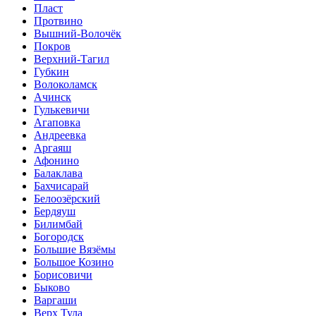
Пласт
Протвино
Вышний-Волочёк
Покров
Верхний-Тагил
Губкин
Волоколамск
Ачинск
Гулькевичи
Агаповка
Андреевка
Аргаяш
Афонино
Балаклава
Бахчисарай
Белоозёрский
Бердяуш
Билимбай
Богородск
Большие Вязёмы
Большое Козино
Борисовичи
Быково
Варгаши
Верх Тула