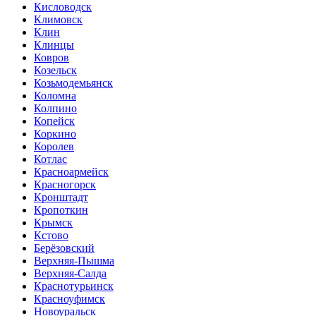
Кисловодск
Климовск
Клин
Клинцы
Ковров
Козельск
Козьмодемьянск
Коломна
Колпино
Копейск
Коркино
Королев
Котлас
Красноармейск
Красногорск
Кронштадт
Кропоткин
Крымск
Кстово
Берёзовский
Верхняя-Пышма
Верхняя-Салда
Краснотурьинск
Красноуфимск
Новоуральск