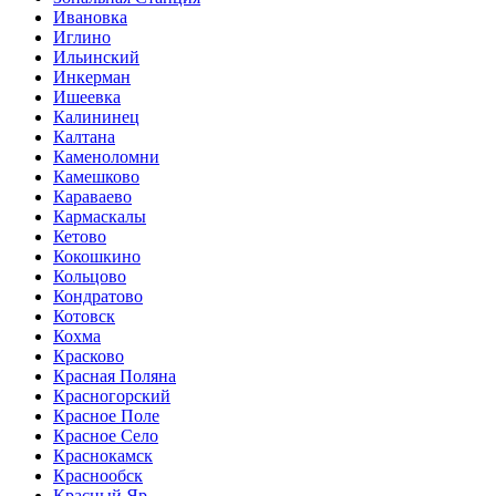
Ивановка
Иглино
Ильинский
Инкерман
Ишеевка
Калининец
Калтана
Каменоломни
Камешково
Караваево
Кармаскалы
Кетово
Кокошкино
Кольцово
Кондратово
Котовск
Кохма
Красково
Красная Поляна
Красногорский
Красное Поле
Красное Село
Краснокамск
Краснообск
Красный Яр