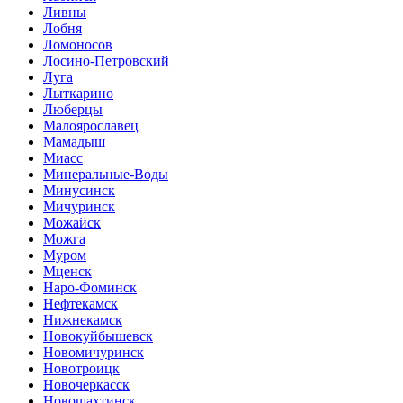
Ливны
Лобня
Ломоносов
Лосино-Петровский
Луга
Лыткарино
Люберцы
Малоярославец
Мамадыш
Миасс
Минеральные-Воды
Минусинск
Мичуринск
Можайск
Можга
Муром
Мценск
Наро-Фоминск
Нефтекамск
Нижнекамск
Новокуйбышевск
Новомичуринск
Новотроицк
Новочеркасск
Новошахтинск