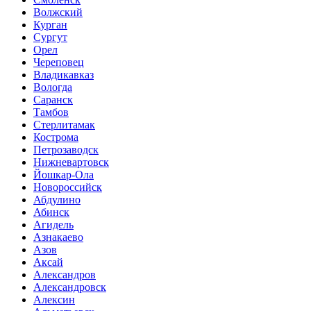
Волжский
Курган
Сургут
Орел
Череповец
Владикавказ
Вологда
Саранск
Тамбов
Стерлитамак
Кострома
Петрозаводск
Нижневартовск
Йошкар-Ола
Новороссийск
Абдулино
Абинск
Агидель
Азнакаево
Азов
Аксай
Александров
Александровск
Алексин