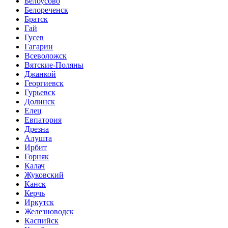
Белоусово
Белореченск
Братск
Гай
Гусев
Гагарин
Всеволожск
Вятские-Поляны
Джанкой
Георгиевск
Гурьевск
Долинск
Елец
Евпатория
Дрезна
Алушта
Ирбит
Горняк
Калач
Жуковский
Канск
Керчь
Иркутск
Железноводск
Каспийск