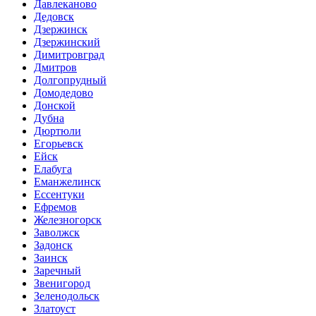
Давлеканово
Дедовск
Дзержинск
Дзержинский
Димитровград
Дмитров
Долгопрудный
Домодедово
Донской
Дубна
Дюртюли
Егорьевск
Ейск
Елабуга
Еманжелинск
Ессентуки
Ефремов
Железногорск
Заволжск
Задонск
Заинск
Заречный
Звенигород
Зеленодольск
Златоуст