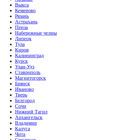
Выкса
Кемерово
Рязань
Астрахань
Пенза
Набережные челны
Липецк
Тула
Киров
Калининград
Курск
Улан-Удэ
Ставрополь
Магнитогорск
Брянск
Иваново
Тверь
Белгород
Сочи
Нижний Тагил
Архангельск
Владимир
Калуга
Чита
Смоленск