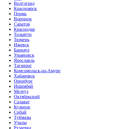
Волгоград
Красноярск
Пермь
Воронеж
Саратов
Краснодар
Тольятти
Тюмень
Ижевск
Барнаул
Ульяновск
Ярославль
Таганрог
Комсомольск-на-Амуре
Хабаровск
Оренбург
Ишимбай
Мелеуз
Октябрьский
Салават
Кузнецк
Сибай
Туймазы
Учалы
Рузаевка