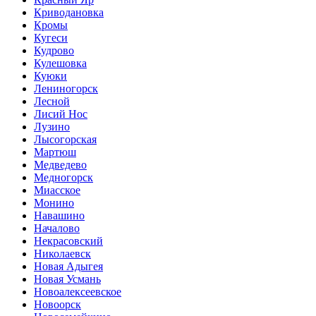
Криводановка
Кромы
Кугеси
Кудрово
Кулешовка
Куюки
Лениногорск
Лесной
Лисий Нос
Лузино
Лысогорская
Мартюш
Медведево
Медногорск
Миасское
Монино
Навашино
Началово
Некрасовский
Николаевск
Новая Адыгея
Новая Усмань
Новоалексеевское
Новоорск