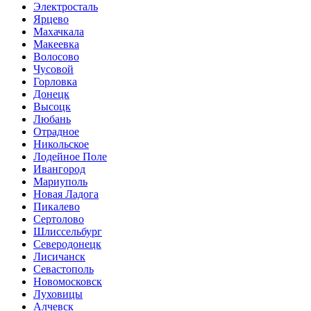
Электросталь
Ярцево
Махачкала
Макеевка
Волосово
Чусовой
Горловка
Донецк
Высоцк
Любань
Отрадное
Никольское
Лодейное Поле
Ивангород
Мариуполь
Новая Ладога
Пикалево
Сертолово
Шлиссельбург
Северодонецк
Лисичанск
Севастополь
Новомосковск
Луховицы
Алчевск