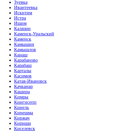
Зуевка
Ивантеевка
Искитим
Истра
Ишим
Калязин
Каменск-Уральский
Каменск
Камышин
Камышлов
Канаш
Карабаново
Карабаш
Карталы
Касимов
Катав-Ивановск
Качканар
Кашира
Кимры
Кингисепп
Кинель
Кинешма
Киржач
Кириши
Киселевск