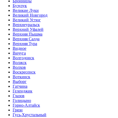
Бронницы
Бузулук
Великие Луки
Великий Новгород
Великий Устюг
Верхнеуральск
Верхний Уфалей
Верхняя Пышма
Верхняя Салда
Верхняя Тура
Видное
Вичуга
Волгодонск
Волжск
Волхов
Воскресенск
Воткинск
Выборг
Гатчина
Геленджик
Глазов
Голицыно
Горно-Алтайск
Грязи
Гусь-Хрустальный