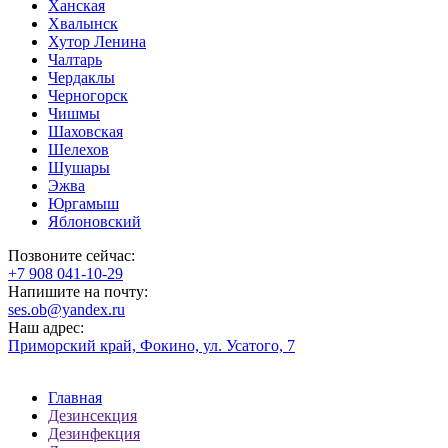
Ханская
Хвалынск
Хутор Ленина
Чалтарь
Чердаклы
Черногорск
Чишмы
Шаховская
Шелехов
Шушары
Эжва
Юргамыш
Яблоновский
Позвоните сейчас:
‪+7 908 041-10-29
Напишите на почту:
ses.ob@yandex.ru
Наш адрес:
Приморский край, Фокино, ул. Усатого, 7
Главная
Дезинсекция
Дезинфекция