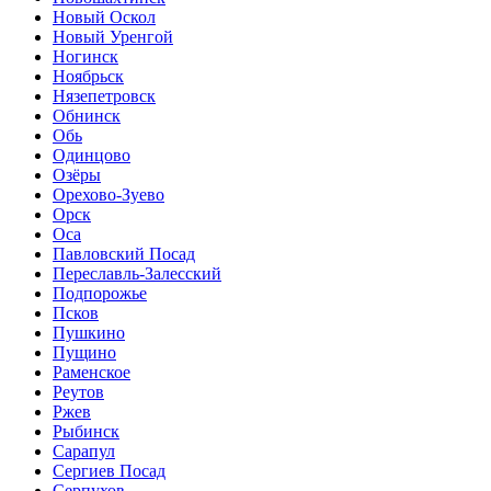
Новый Оскол
Новый Уренгой
Ногинск
Ноябрьск
Нязепетровск
Обнинск
Обь
Одинцово
Озёры
Орехово-Зуево
Орск
Оса
Павловский Посад
Переславль-Залесский
Подпорожье
Псков
Пушкино
Пущино
Раменское
Реутов
Ржев
Рыбинск
Сарапул
Сергиев Посад
Серпухов