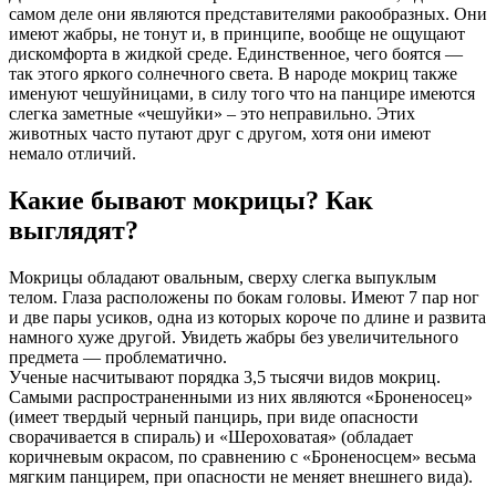
самом деле они являются представителями ракообразных. Они
имеют жабры, не тонут и, в принципе, вообще не ощущают
дискомфорта в жидкой среде. Единственное, чего боятся —
так этого яркого солнечного света. В народе мокриц также
именуют чешуйницами, в силу того что на панцире имеются
слегка заметные «чешуйки» – это неправильно. Этих
животных часто путают друг с другом, хотя они имеют
немало отличий.
Какие бывают мокрицы? Как
выглядят?
Мокрицы обладают овальным, сверху слегка выпуклым
телом. Глаза расположены по бокам головы. Имеют 7 пар ног
и две пары усиков, одна из которых короче по длине и развита
намного хуже другой. Увидеть жабры без увеличительного
предмета — проблематично.
Ученые насчитывают порядка 3,5 тысячи видов мокриц.
Самыми распространенными из них являются «Броненосец»
(имеет твердый черный панцирь, при виде опасности
сворачивается в спираль) и «Шероховатая» (обладает
коричневым окрасом, по сравнению с «Броненосцем» весьма
мягким панцирем, при опасности не меняет внешнего вида).