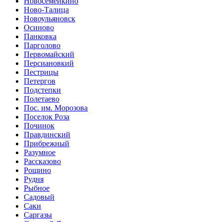
Новосемейкино
Ново-Талица
Новоульяновск
Осиново
Панковка
Парголово
Первомайский
Персиановкий
Пестрицы
Петергов
Подстепки
Полетаево
Пос. им. Морозова
Поселок Роза
Починок
Правдинский
Прибрежный
Разумное
Рассказово
Рощино
Рудня
Рыбное
Садовый
Саки
Саргазы