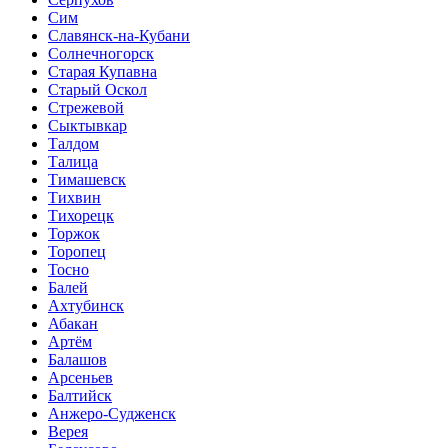
Сим
Славянск-на-Кубани
Солнечногорск
Старая Купавна
Старый Оскол
Стрежевой
Сыктывкар
Талдом
Талица
Тимашевск
Тихвин
Тихорецк
Торжок
Торопец
Тосно
Балей
Ахтубинск
Абакан
Артём
Балашов
Арсеньев
Балтийск
Анжеро-Судженск
Верея