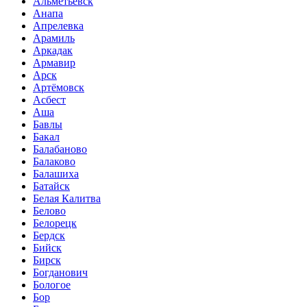
Альметьевск
Анапа
Апрелевка
Арамиль
Аркадак
Армавир
Арск
Артёмовск
Асбест
Аша
Бавлы
Бакал
Балабаново
Балаково
Балашиха
Батайск
Белая Калитва
Белово
Белорецк
Бердск
Бийск
Бирск
Богданович
Бологое
Бор