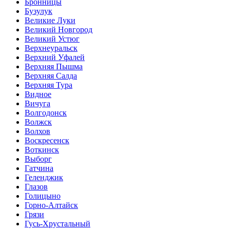
Бронницы
Бузулук
Великие Луки
Великий Новгород
Великий Устюг
Верхнеуральск
Верхний Уфалей
Верхняя Пышма
Верхняя Салда
Верхняя Тура
Видное
Вичуга
Волгодонск
Волжск
Волхов
Воскресенск
Воткинск
Выборг
Гатчина
Геленджик
Глазов
Голицыно
Горно-Алтайск
Грязи
Гусь-Хрустальный