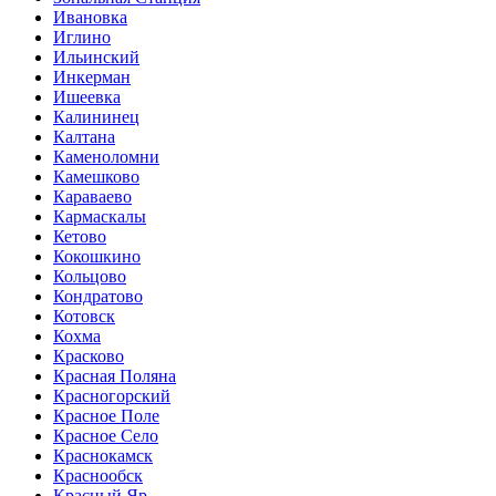
Ивановка
Иглино
Ильинский
Инкерман
Ишеевка
Калининец
Калтана
Каменоломни
Камешково
Караваево
Кармаскалы
Кетово
Кокошкино
Кольцово
Кондратово
Котовск
Кохма
Красково
Красная Поляна
Красногорский
Красное Поле
Красное Село
Краснокамск
Краснообск
Красный Яр