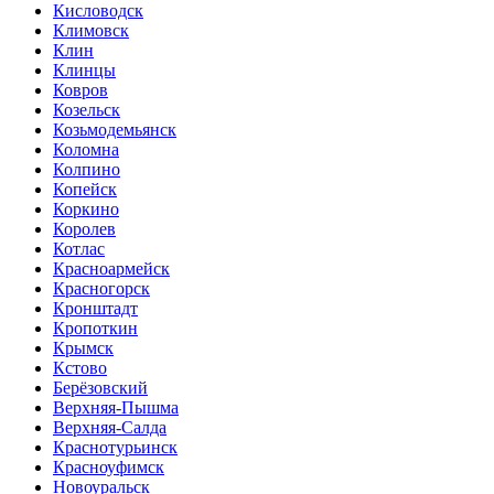
Кисловодск
Климовск
Клин
Клинцы
Ковров
Козельск
Козьмодемьянск
Коломна
Колпино
Копейск
Коркино
Королев
Котлас
Красноармейск
Красногорск
Кронштадт
Кропоткин
Крымск
Кстово
Берёзовский
Верхняя-Пышма
Верхняя-Салда
Краснотурьинск
Красноуфимск
Новоуральск