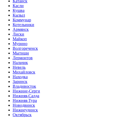
Катайск
Касли
Кушва
Кызыл
Коммунар
Котельники
Армянск
Лиски
Майкоп
Мурино
Волгореченск
Мытищи
Лермонтов
Нальчик
Невель
Михайловск
Находка
Заринск
Владивосток
Нижние-Серги
Нижняя-Салда
Нижняя-Тура
Новодвинск
Нижнеудинск
Октябрьск