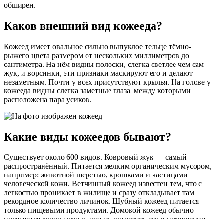
обширен.
Каков внешний вид кожееда?
Кожеед имеет овальное сильно выпуклое тельце тёмно-
рыжего цвета размером от нескольких миллиметров до
сантиметра. На нём видны полоски, слегка светлее чем сам
жук, и ворсинки, эти признаки маскируют его и делают
незаметным. Почти у всех присутствуют крылья. На голове у
кожееда видны слегка заметные глаза, между которыми
расположена пара усиков.
Какие виды кожеедов бывают?
Существует около 600 видов. Ковровый жук — самый
распространённый. Питается мелким органическим мусором,
например: животной шерстью, крошками и частицами
человеческой кожи. Ветчинный кожеед известен тем, что с
легкостью проникает в жилище и сразу откладывает там
рекордное количество личинок. Шубный кожеед питается
только пищевыми продуктами. Домовой кожеед обычно
поселяется около дома в цветах, встретить его в помещении