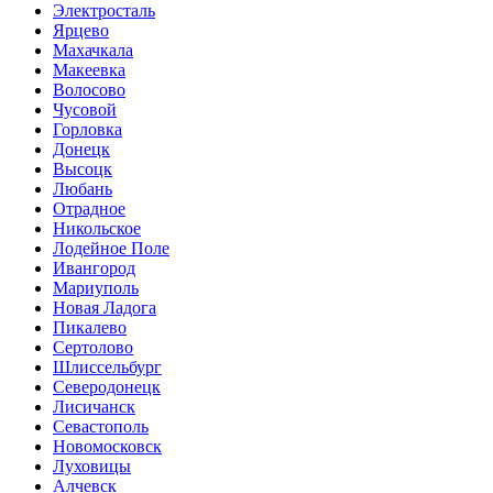
Электросталь
Ярцево
Махачкала
Макеевка
Волосово
Чусовой
Горловка
Донецк
Высоцк
Любань
Отрадное
Никольское
Лодейное Поле
Ивангород
Мариуполь
Новая Ладога
Пикалево
Сертолово
Шлиссельбург
Северодонецк
Лисичанск
Севастополь
Новомосковск
Луховицы
Алчевск