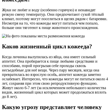
Жуки не любят и воду (особенно горячую) и ненавидят
резкую смену температур. Они предпочитают сухой тёплый
климат, поэтому могут поселиться в щелях рядом с батареями.
Несмотря на то, что кожееды могут питаться чем попало,
больше они тяготеют к пище животного происхождения.
Каков жизненный цикл кожееда?
Когда личинка вылупилась из яйца, она имеет сильный
аппетит. Она пробирается к пище любыми средствами и
способами, порой прогрызая себе проходы сквозь
несъедобные для неё вещи. Через пару месяцев, когда она
превратилась во взрослую особь, аппетит кожееда заметно
ослабевает. Интересно, что кожееды могут не питаться около 4
лет, сохраняя при этом свою репродуктивную функцию.
Живут около 6-7 лет (за исключением небольшого количества
видов, жизненный цикл которых может продолжаться вплоть
до 8 лет).
Какую угрозу представляет человеку