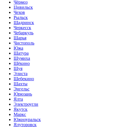
Чёрмоз
Цивильск
Чехов
Рыльск
Шадринск
Черкесск
Чебаркуль
Шарья
Чистополь
Южа
Шатура
Шумиха
Щёкино
Шуя
Элиста
Шебекино
Шахты
Энгельс
Юрюзань
Ялта
Электроугли
Якутск
Маркс
Южноуральск
Ялуторовск