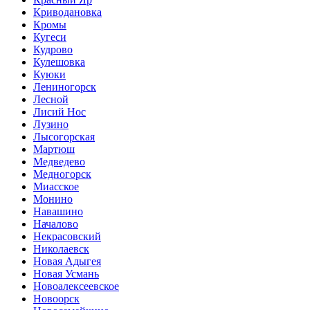
Криводановка
Кромы
Кугеси
Кудрово
Кулешовка
Куюки
Лениногорск
Лесной
Лисий Нос
Лузино
Лысогорская
Мартюш
Медведево
Медногорск
Миасское
Монино
Навашино
Началово
Некрасовский
Николаевск
Новая Адыгея
Новая Усмань
Новоалексеевское
Новоорск