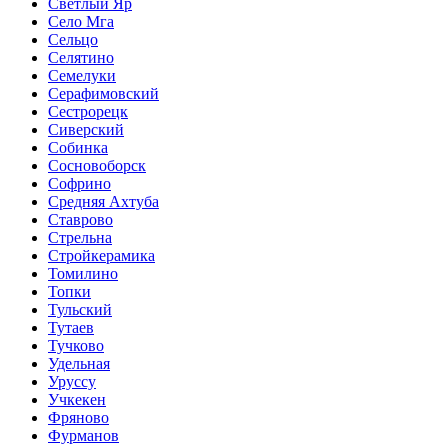
Светлый Яр
Село Мга
Сельцо
Селятино
Семелуки
Серафимовский
Сестрорецк
Сиверский
Собинка
Сосновоборск
Софрино
Средняя Ахтуба
Ставрово
Стрельна
Стройкерамика
Томилино
Топки
Тульский
Тутаев
Тучково
Удельная
Уруссу
Учкекен
Фряново
Фурманов