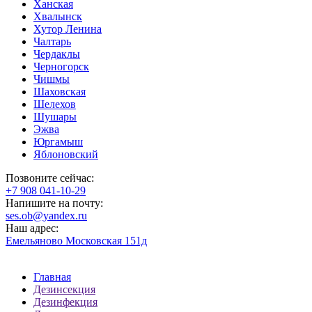
Ханская
Хвалынск
Хутор Ленина
Чалтарь
Чердаклы
Черногорск
Чишмы
Шаховская
Шелехов
Шушары
Эжва
Юргамыш
Яблоновский
Позвоните сейчас:
‪+7 908 041-10-29
Напишите на почту:
ses.ob@yandex.ru
Наш адрес:
Емельяново Московская 151д
Главная
Дезинсекция
Дезинфекция