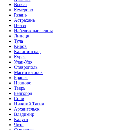
Выкса
Кемерово
Рязань
Астрахань
Пенза
Набережные челны
Липецк
Тула
Киров
Калининград
Курск
Улан-Удэ
Ставрополь
Магнитогорск
Брянск
Иваново
Тверь
Белгород
Сочи
Нижний Тагил
Архангельск
Владимир
Калуга
Чита
Смоленск