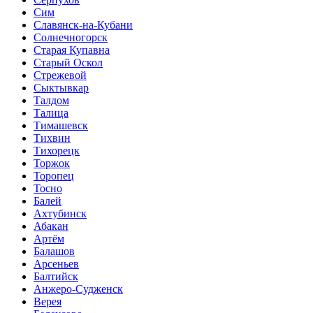
Сим
Славянск-на-Кубани
Солнечногорск
Старая Купавна
Старый Оскол
Стрежевой
Сыктывкар
Талдом
Талица
Тимашевск
Тихвин
Тихорецк
Торжок
Торопец
Тосно
Балей
Ахтубинск
Абакан
Артём
Балашов
Арсеньев
Балтийск
Анжеро-Судженск
Верея