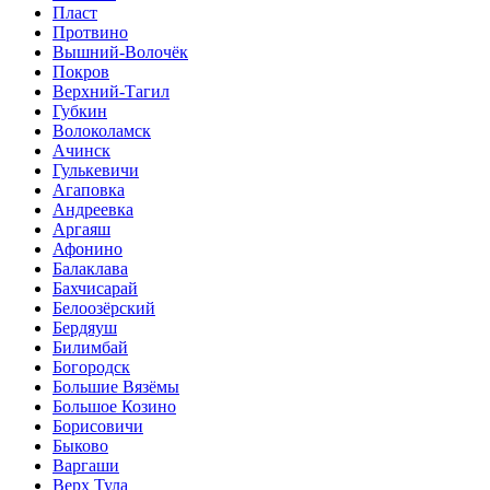
Пласт
Протвино
Вышний-Волочёк
Покров
Верхний-Тагил
Губкин
Волоколамск
Ачинск
Гулькевичи
Агаповка
Андреевка
Аргаяш
Афонино
Балаклава
Бахчисарай
Белоозёрский
Бердяуш
Билимбай
Богородск
Большие Вязёмы
Большое Козино
Борисовичи
Быково
Варгаши
Верх Тула