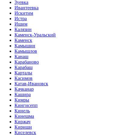
Зуевка
Ивантеевка
Искитим
Истра
Ишим
Калязин
Каменск-Уральский
Каменск
Камышин
Камышлов
Канаш
Карабаново
Карабаш
Карталы
Касимов
Катав-Ивановск
Качканар
Кашира
Кимры
Кингисепп
Кинель
Кинешма
Киржач
Кириши
Киселевск