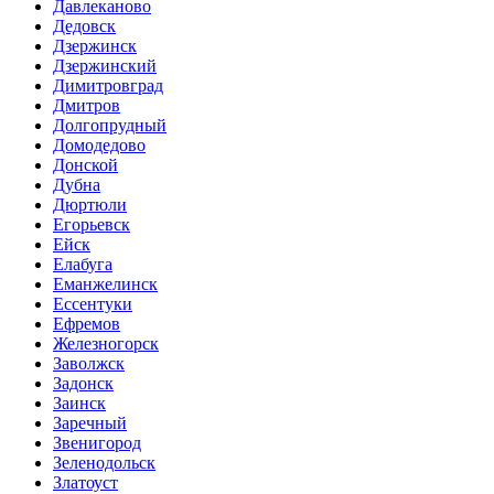
Давлеканово
Дедовск
Дзержинск
Дзержинский
Димитровград
Дмитров
Долгопрудный
Домодедово
Донской
Дубна
Дюртюли
Егорьевск
Ейск
Елабуга
Еманжелинск
Ессентуки
Ефремов
Железногорск
Заволжск
Задонск
Заинск
Заречный
Звенигород
Зеленодольск
Златоуст