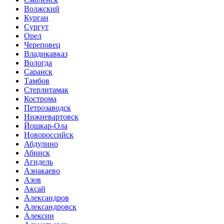
Волжский
Курган
Сургут
Орел
Череповец
Владикавказ
Вологда
Саранск
Тамбов
Стерлитамак
Кострома
Петрозаводск
Нижневартовск
Йошкар-Ола
Новороссийск
Абдулино
Абинск
Агидель
Азнакаево
Азов
Аксай
Александров
Александровск
Алексин