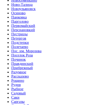
Новосемейкино
Ново-Талица
Новоульяновск
Осиново
Панковка
Парголово
Первомайский
Персиановкий
Пестрицы
Петергов
Подстепки
Полетаево
Пос. им. Морозова
Поселок Роза
Починок
Правдинский
Прибрежный
Разумное
Рассказово
Рощино
Рудня
Рыбное
Садовый
Саки
Саргазы