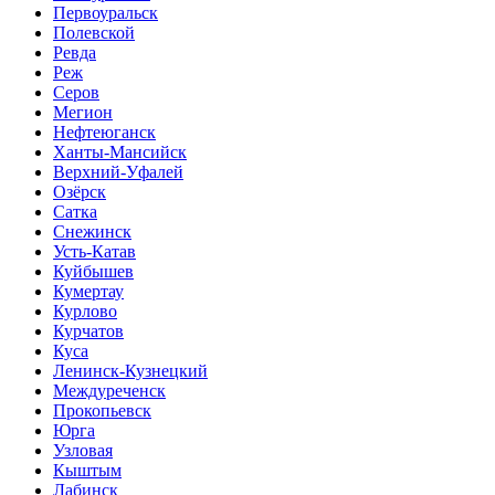
Первоуральск
Полевской
Ревда
Реж
Серов
Мегион
Нефтеюганск
Ханты-Мансийск
Верхний-Уфалей
Озёрск
Сатка
Снежинск
Усть-Катав
Куйбышев
Кумертау
Курлово
Курчатов
Куса
Ленинск-Кузнецкий
Междуреченск
Прокопьевск
Юрга
Узловая
Кыштым
Лабинск