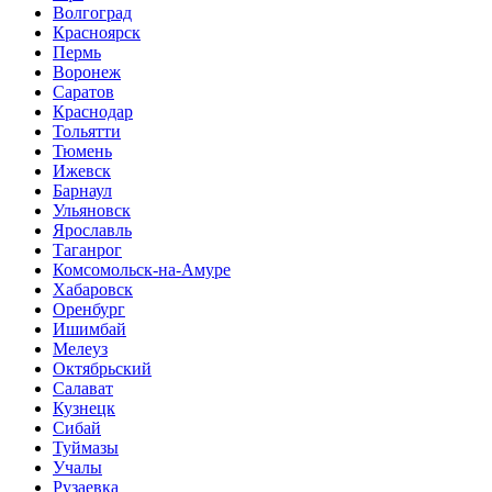
Волгоград
Красноярск
Пермь
Воронеж
Саратов
Краснодар
Тольятти
Тюмень
Ижевск
Барнаул
Ульяновск
Ярославль
Таганрог
Комсомольск-на-Амуре
Хабаровск
Оренбург
Ишимбай
Мелеуз
Октябрьский
Салават
Кузнецк
Сибай
Туймазы
Учалы
Рузаевка