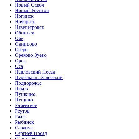
Новый Оскол
Новый Уренгой
Ногинск
Ноябрьск
Нязепетровск
Обнинск
Обь
Одинцово
Озёры
Орехово-Зуево
Орск
Оса
Павловский Посад
Переславль-Залесский
Подпорожье
Псков
Пушкино
Пущино
Раменское
Реутов
Ржев
Рыбинск
Сарапул
Сергиев Посад
Серпухов