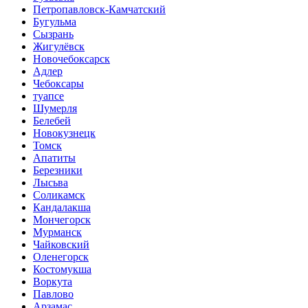
Петропавловск-Камчатский
Бугульма
Сызрань
Жигулёвск
Новочебоксарск
Адлер
Чебоксары
туапсе
Шумерля
Белебей
Новокузнецк
Томск
Апатиты
Березники
Лысьва
Соликамск
Кандалакша
Мончегорск
Мурманск
Чайковский
Оленегорск
Костомукша
Воркута
Павлово
Арзамас