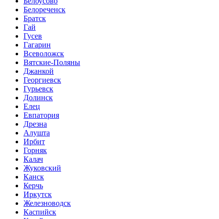
Белоусово
Белореченск
Братск
Гай
Гусев
Гагарин
Всеволожск
Вятские-Поляны
Джанкой
Георгиевск
Гурьевск
Долинск
Елец
Евпатория
Дрезна
Алушта
Ирбит
Горняк
Калач
Жуковский
Канск
Керчь
Иркутск
Железноводск
Каспийск