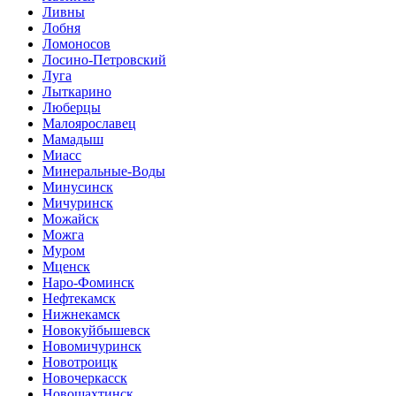
Ливны
Лобня
Ломоносов
Лосино-Петровский
Луга
Лыткарино
Люберцы
Малоярославец
Мамадыш
Миасс
Минеральные-Воды
Минусинск
Мичуринск
Можайск
Можга
Муром
Мценск
Наро-Фоминск
Нефтекамск
Нижнекамск
Новокуйбышевск
Новомичуринск
Новотроицк
Новочеркасск
Новошахтинск