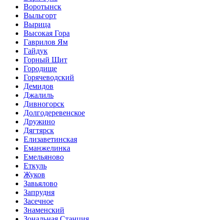
Воротынск
Выльгорт
Вырица
Высокая Гора
Гаврилов Ям
Гайдук
Горный Щит
Городище
Горячеводский
Демидов
Джалиль
Дивногорск
Долгодеревенское
Дружино
Дягтярск
Елизаветинская
Еманжелинка
Емельяново
Еткуль
Жуков
Завьялово
Запрудня
Засечное
Знаменский
Зональная Станция