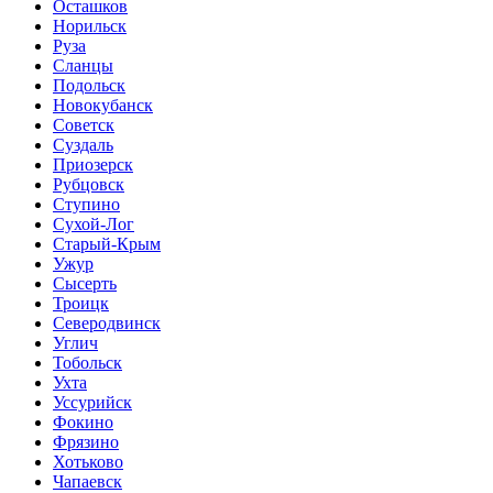
Осташков
Норильск
Руза
Сланцы
Подольск
Новокубанск
Советск
Суздаль
Приозерск
Рубцовск
Ступино
Сухой-Лог
Старый-Крым
Ужур
Сысерть
Троицк
Северодвинск
Углич
Тобольск
Ухта
Уссурийск
Фокино
Фрязино
Хотьково
Чапаевск