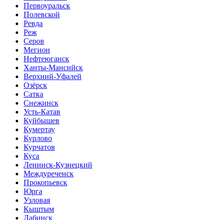
Первоуральск
Полевской
Ревда
Реж
Серов
Мегион
Нефтеюганск
Ханты-Мансийск
Верхний-Уфалей
Озёрск
Сатка
Снежинск
Усть-Катав
Куйбышев
Кумертау
Курлово
Курчатов
Куса
Ленинск-Кузнецкий
Междуреченск
Прокопьевск
Юрга
Узловая
Кыштым
Лабинск