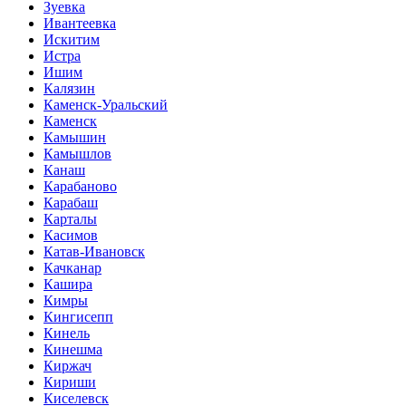
Зуевка
Ивантеевка
Искитим
Истра
Ишим
Калязин
Каменск-Уральский
Каменск
Камышин
Камышлов
Канаш
Карабаново
Карабаш
Карталы
Касимов
Катав-Ивановск
Качканар
Кашира
Кимры
Кингисепп
Кинель
Кинешма
Киржач
Кириши
Киселевск