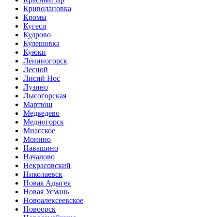
Криводановка
Кромы
Кугеси
Кудрово
Кулешовка
Куюки
Лениногорск
Лесной
Лисий Нос
Лузино
Лысогорская
Мартюш
Медведево
Медногорск
Миасское
Монино
Навашино
Началово
Некрасовский
Николаевск
Новая Адыгея
Новая Усмань
Новоалексеевское
Новоорск