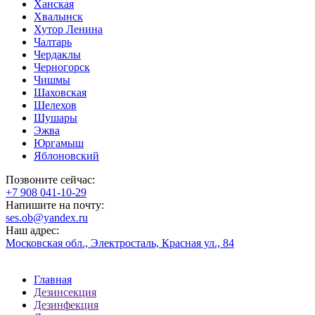
Ханская
Хвалынск
Хутор Ленина
Чалтарь
Чердаклы
Черногорск
Чишмы
Шаховская
Шелехов
Шушары
Эжва
Юргамыш
Яблоновский
Позвоните сейчас:
‪+7 908 041-10-29
Напишите на почту:
ses.ob@yandex.ru
Наш адрес:
Московская обл., Электросталь, Красная ул., 84
Главная
Дезинсекция
Дезинфекция