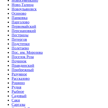
Новосемейкино
Ново-Талица
Новоульяновск
Осиново
Панковка
Парголово
Первомайский
Персиановкий
Пестрицы
Петергов
Подстепки
Полетаево
Пос. им. Морозова
Поселок Роза
Починок
Правдинский
Прибрежный
Разумное
Рассказово
Рощино
Рудня
Рыбное
Садовый
Саки
Саргазы