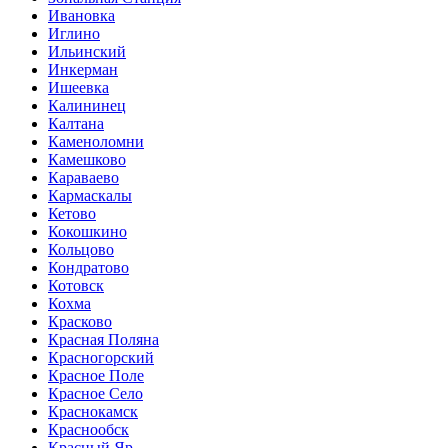
Ивановка
Иглино
Ильинский
Инкерман
Ишеевка
Калининец
Калтана
Каменоломни
Камешково
Караваево
Кармаскалы
Кетово
Кокошкино
Кольцово
Кондратово
Котовск
Кохма
Красково
Красная Поляна
Красногорский
Красное Поле
Красное Село
Краснокамск
Краснообск
Красный Яр