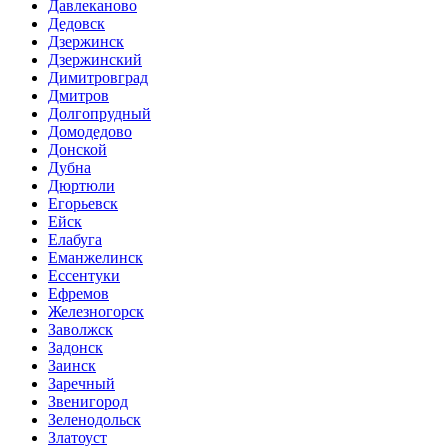
Давлеканово
Дедовск
Дзержинск
Дзержинский
Димитровград
Дмитров
Долгопрудный
Домодедово
Донской
Дубна
Дюртюли
Егорьевск
Ейск
Елабуга
Еманжелинск
Ессентуки
Ефремов
Железногорск
Заволжск
Задонск
Заинск
Заречный
Звенигород
Зеленодольск
Златоуст