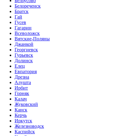
Белоусово
Белореченск
Братск
Гай
Гусев
Гагарин
Всеволожск
Вятские-Поляны
Джанкой
Георгиевск
Гурьевск
Долинск
Елец
Евпатория
Дрезна
Алушта
Ирбит
Горняк
Калач
Жуковский
Канск
Керчь
Иркутск
Железноводск
Каспийск