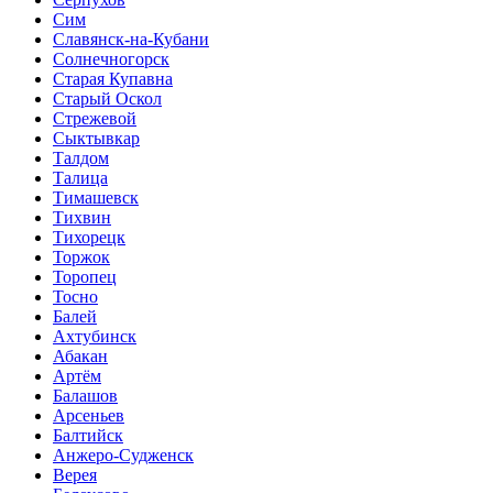
Сим
Славянск-на-Кубани
Солнечногорск
Старая Купавна
Старый Оскол
Стрежевой
Сыктывкар
Талдом
Талица
Тимашевск
Тихвин
Тихорецк
Торжок
Торопец
Тосно
Балей
Ахтубинск
Абакан
Артём
Балашов
Арсеньев
Балтийск
Анжеро-Судженск
Верея