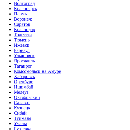
Волгоград
Красноярск
Пермь
Воронеж
Саратов
Краснодар
Тольятти
Тюмень
Ижевск
Барнаул
Ульяновск
Ярославль
Таганрог
Комсомольск-на-Амуре
Хабаровск
Оренбург
Ишимбай
Мелеуз
Октябрьский
Салават
Кузнецк
Сибай
Туймазы
Учалы
Рузаевка