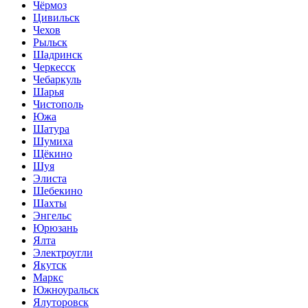
Чёрмоз
Цивильск
Чехов
Рыльск
Шадринск
Черкесск
Чебаркуль
Шарья
Чистополь
Южа
Шатура
Шумиха
Щёкино
Шуя
Элиста
Шебекино
Шахты
Энгельс
Юрюзань
Ялта
Электроугли
Якутск
Маркс
Южноуральск
Ялуторовск