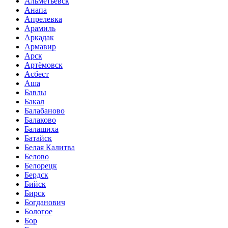
Альметьевск
Анапа
Апрелевка
Арамиль
Аркадак
Армавир
Арск
Артёмовск
Асбест
Аша
Бавлы
Бакал
Балабаново
Балаково
Балашиха
Батайск
Белая Калитва
Белово
Белорецк
Бердск
Бийск
Бирск
Богданович
Бологое
Бор