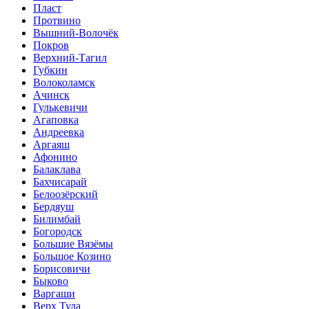
Пласт
Протвино
Вышний-Волочёк
Покров
Верхний-Тагил
Губкин
Волоколамск
Ачинск
Гулькевичи
Агаповка
Андреевка
Аргаяш
Афонино
Балаклава
Бахчисарай
Белоозёрский
Бердяуш
Билимбай
Богородск
Большие Вязёмы
Большое Козино
Борисовичи
Быково
Варгаши
Верх Тула