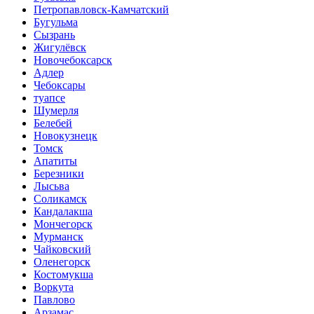
Петропавловск-Камчатский
Бугульма
Сызрань
Жигулёвск
Новочебоксарск
Адлер
Чебоксары
туапсе
Шумерля
Белебей
Новокузнецк
Томск
Апатиты
Березники
Лысьва
Соликамск
Кандалакша
Мончегорск
Мурманск
Чайковский
Оленегорск
Костомукша
Воркута
Павлово
Арзамас