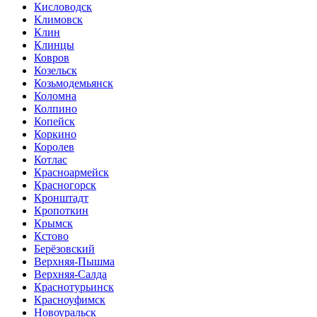
Кисловодск
Климовск
Клин
Клинцы
Ковров
Козельск
Козьмодемьянск
Коломна
Колпино
Копейск
Коркино
Королев
Котлас
Красноармейск
Красногорск
Кронштадт
Кропоткин
Крымск
Кстово
Берёзовский
Верхняя-Пышма
Верхняя-Салда
Краснотурьинск
Красноуфимск
Новоуральск