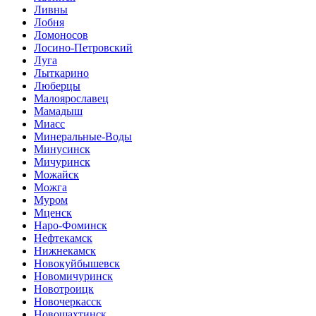
Ливны
Лобня
Ломоносов
Лосино-Петровский
Луга
Лыткарино
Люберцы
Малоярославец
Мамадыш
Миасс
Минеральные-Воды
Минусинск
Мичуринск
Можайск
Можга
Муром
Мценск
Наро-Фоминск
Нефтекамск
Нижнекамск
Новокуйбышевск
Новомичуринск
Новотроицк
Новочеркасск
Новошахтинск