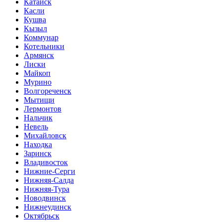
Катайск
Касли
Кушва
Кызыл
Коммунар
Котельники
Армянск
Лиски
Майкоп
Мурино
Волгореченск
Мытищи
Лермонтов
Нальчик
Невель
Михайловск
Находка
Заринск
Владивосток
Нижние-Серги
Нижняя-Салда
Нижняя-Тура
Новодвинск
Нижнеудинск
Октябрьск