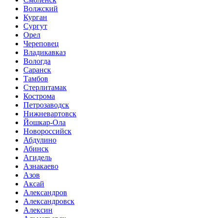
Волжский
Курган
Сургут
Орел
Череповец
Владикавказ
Вологда
Саранск
Тамбов
Стерлитамак
Кострома
Петрозаводск
Нижневартовск
Йошкар-Ола
Новороссийск
Абдулино
Абинск
Агидель
Азнакаево
Азов
Аксай
Александров
Александровск
Алексин