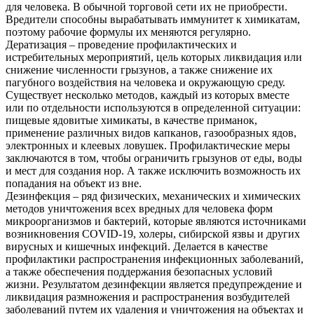
для человека. В обычной торговой сети их не приобрести.
Вредители способны вырабатывать иммунитет к химикатам,
поэтому рабочие формулы их меняются регулярно.
Дератизация – проведение профилактических и
истребительных мероприятий, цель которых ликвидация или
снижение численности грызунов, а также снижение их
пагубного воздействия на человека и окружающую среду.
Существует несколько методов, каждый из которых вместе
или по отдельности используются в определенной ситуации:
пищевые ядовитые химикаты, в качестве приманок,
применение различных видов капканов, газообразных ядов,
электронных и клеевых ловушек. Профилактические меры
заключаются в том, чтобы ограничить грызунов от еды, воды
и мест для создания нор. А также исключить возможность их
попадания на объект из вне.
Дезинфекция – ряд физических, механических и химических
методов уничтожения всех вредных для человека форм
микроорганизмов и бактерий, которые являются источниками
возникновения COVID-19, холеры, сибирской язвы и других
вирусных и кишечных инфекций. Делается в качестве
профилактики распространения инфекционных заболеваний,
а также обеспечения поддержания безопасных условий
жизни. Результатом дезинфекции является предупреждение и
ликвидация размножения и распространения возбудителей
заболеваний путем их удаления и уничтожения на объектах и