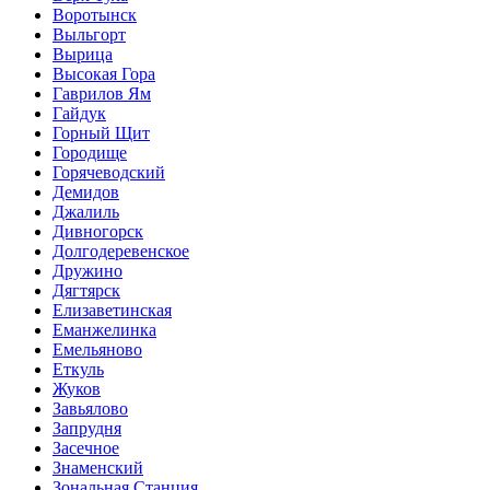
Воротынск
Выльгорт
Вырица
Высокая Гора
Гаврилов Ям
Гайдук
Горный Щит
Городище
Горячеводский
Демидов
Джалиль
Дивногорск
Долгодеревенское
Дружино
Дягтярск
Елизаветинская
Еманжелинка
Емельяново
Еткуль
Жуков
Завьялово
Запрудня
Засечное
Знаменский
Зональная Станция