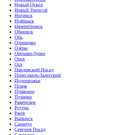
Новый Оскол
Новый Уренгой
Ногинск
Ноябрьск
Нязепетровск
Обнинск
Обь
Одинцово
Озёры
Орехово-Зуево
Орск
Оса
Павловский Посад
Переславль-Залесский
Подпорожье
Псков
Пушкино
Пущино
Раменское
Реутов
Ржев
Рыбинск
Сарапул
Сергиев Посад
Серпухов