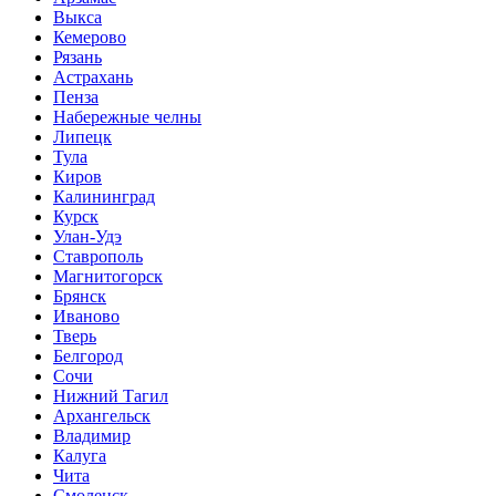
Выкса
Кемерово
Рязань
Астрахань
Пенза
Набережные челны
Липецк
Тула
Киров
Калининград
Курск
Улан-Удэ
Ставрополь
Магнитогорск
Брянск
Иваново
Тверь
Белгород
Сочи
Нижний Тагил
Архангельск
Владимир
Калуга
Чита
Смоленск