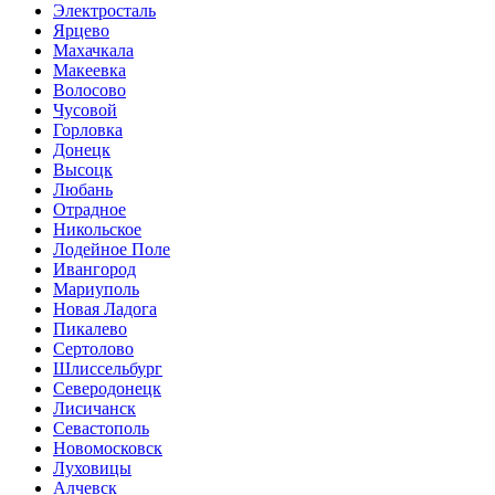
Электросталь
Ярцево
Махачкала
Макеевка
Волосово
Чусовой
Горловка
Донецк
Высоцк
Любань
Отрадное
Никольское
Лодейное Поле
Ивангород
Мариуполь
Новая Ладога
Пикалево
Сертолово
Шлиссельбург
Северодонецк
Лисичанск
Севастополь
Новомосковск
Луховицы
Алчевск