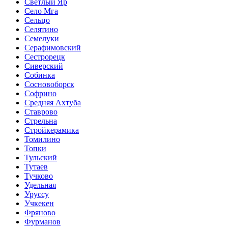
Светлый Яр
Село Мга
Сельцо
Селятино
Семелуки
Серафимовский
Сестрорецк
Сиверский
Собинка
Сосновоборск
Софрино
Средняя Ахтуба
Ставрово
Стрельна
Стройкерамика
Томилино
Топки
Тульский
Тутаев
Тучково
Удельная
Уруссу
Учкекен
Фряново
Фурманов