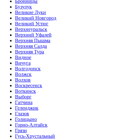
Бронницы
Бузулук
Великие Луки
Великий Новгород
Великий Устюг
Верхнеуральск
Верхний Уфалей
Верхняя Пышма
Верхняя Салда
Верхняя Тура
Видное
Вичуга
Волгодонск
Волжск
Волхов
Воскресенск
Воткинск
Выборг
Гатчина
Геленджик
Глазов
Голицыно
Горно-Алтайск
Грязи
Гусь-Хрустальный