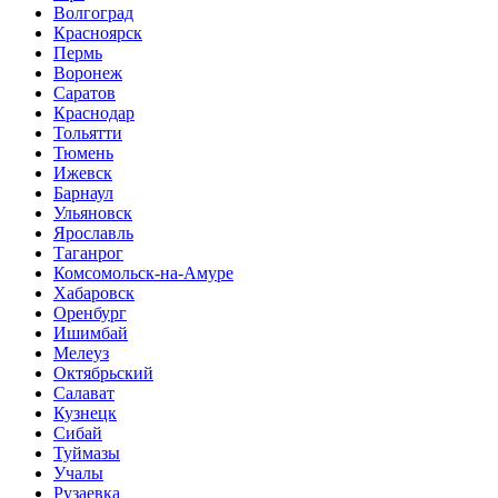
Волгоград
Красноярск
Пермь
Воронеж
Саратов
Краснодар
Тольятти
Тюмень
Ижевск
Барнаул
Ульяновск
Ярославль
Таганрог
Комсомольск-на-Амуре
Хабаровск
Оренбург
Ишимбай
Мелеуз
Октябрьский
Салават
Кузнецк
Сибай
Туймазы
Учалы
Рузаевка