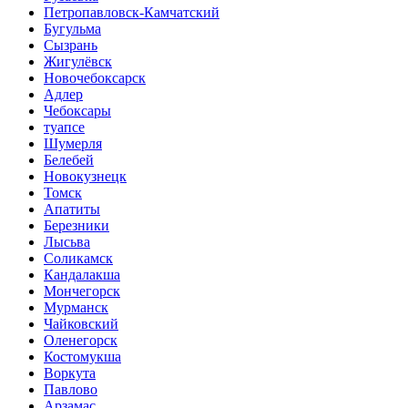
Петропавловск-Камчатский
Бугульма
Сызрань
Жигулёвск
Новочебоксарск
Адлер
Чебоксары
туапсе
Шумерля
Белебей
Новокузнецк
Томск
Апатиты
Березники
Лысьва
Соликамск
Кандалакша
Мончегорск
Мурманск
Чайковский
Оленегорск
Костомукша
Воркута
Павлово
Арзамас