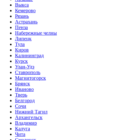
Выкса
Кемерово
Рязань
Астрахань
Пенза
Набережные челны
Липецк
Тула
Киров
Калининград
Курск
Улан-Удэ
Ставрополь
Магнитогорск
Брянск
Иваново
Тверь
Белгород
Сочи
Нижний Тагил
Архангельск
Владимир
Калуга
Чита
Смоленск