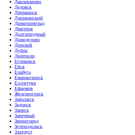
Давлеканово
Дедовск
Дзержинск
Дзержинский
Димитровград
Дмитров
Долгопрудный
Домодедово
Донской
Дубна
Дюртюли
Егорьевск
Ейск
Елабуга
Еманжелинск
Ессентуки
Ефремов
Железногорск
Заволжск
Задонск
Заинск
Заречный
Звенигород
Зеленодольск
Златоуст