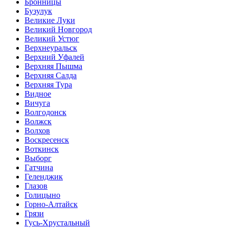
Бронницы
Бузулук
Великие Луки
Великий Новгород
Великий Устюг
Верхнеуральск
Верхний Уфалей
Верхняя Пышма
Верхняя Салда
Верхняя Тура
Видное
Вичуга
Волгодонск
Волжск
Волхов
Воскресенск
Воткинск
Выборг
Гатчина
Геленджик
Глазов
Голицыно
Горно-Алтайск
Грязи
Гусь-Хрустальный