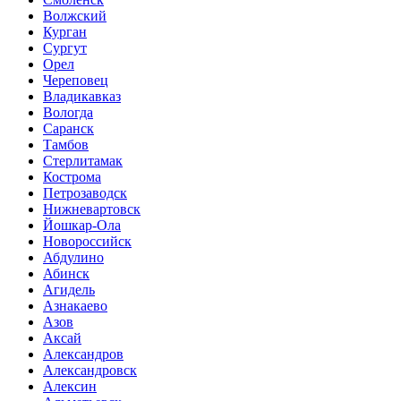
Волжский
Курган
Сургут
Орел
Череповец
Владикавказ
Вологда
Саранск
Тамбов
Стерлитамак
Кострома
Петрозаводск
Нижневартовск
Йошкар-Ола
Новороссийск
Абдулино
Абинск
Агидель
Азнакаево
Азов
Аксай
Александров
Александровск
Алексин