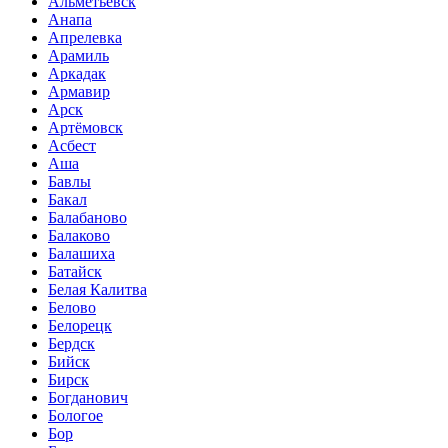
Альметьевск
Анапа
Апрелевка
Арамиль
Аркадак
Армавир
Арск
Артёмовск
Асбест
Аша
Бавлы
Бакал
Балабаново
Балаково
Балашиха
Батайск
Белая Калитва
Белово
Белорецк
Бердск
Бийск
Бирск
Богданович
Бологое
Бор