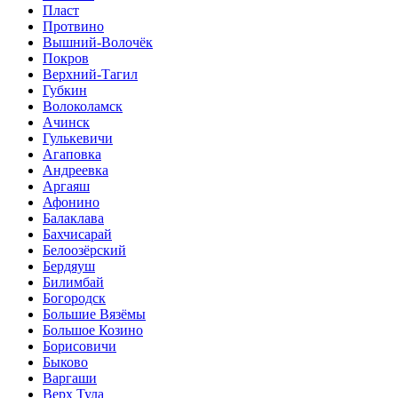
Пласт
Протвино
Вышний-Волочёк
Покров
Верхний-Тагил
Губкин
Волоколамск
Ачинск
Гулькевичи
Агаповка
Андреевка
Аргаяш
Афонино
Балаклава
Бахчисарай
Белоозёрский
Бердяуш
Билимбай
Богородск
Большие Вязёмы
Большое Козино
Борисовичи
Быково
Варгаши
Верх Тула