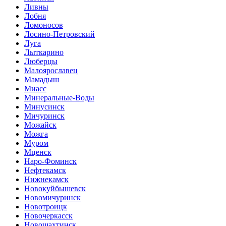
Ливны
Лобня
Ломоносов
Лосино-Петровский
Луга
Лыткарино
Люберцы
Малоярославец
Мамадыш
Миасс
Минеральные-Воды
Минусинск
Мичуринск
Можайск
Можга
Муром
Мценск
Наро-Фоминск
Нефтекамск
Нижнекамск
Новокуйбышевск
Новомичуринск
Новотроицк
Новочеркасск
Новошахтинск