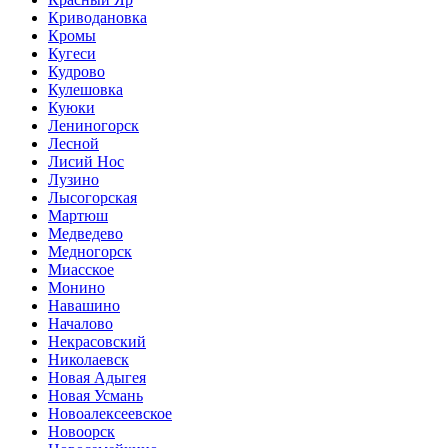
Криводановка
Кромы
Кугеси
Кудрово
Кулешовка
Куюки
Лениногорск
Лесной
Лисий Нос
Лузино
Лысогорская
Мартюш
Медведево
Медногорск
Миасское
Монино
Навашино
Началово
Некрасовский
Николаевск
Новая Адыгея
Новая Усмань
Новоалексеевское
Новоорск