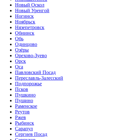
Новый Оскол
Новый Уренгой
Ногинск
Ноябрьск
Нязепетровск
Обнинск
Обь
Одинцово
Озёры
Орехово-Зуево
Орск
Оса
Павловский Посад
Переславль-Залесский
Подпорожье
Псков
Пушкино
Пущино
Раменское
Реутов
Ржев
Рыбинск
Сарапул
Сергиев Посад
Серпухов