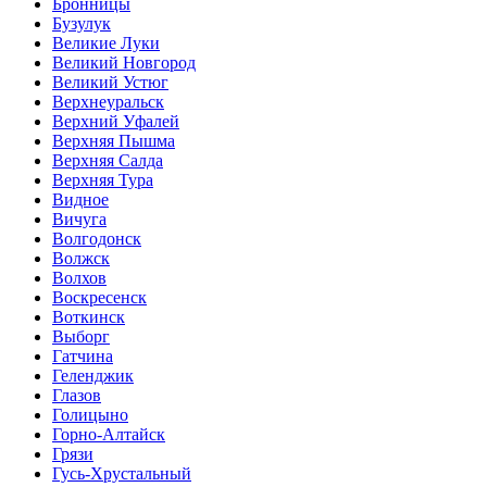
Бронницы
Бузулук
Великие Луки
Великий Новгород
Великий Устюг
Верхнеуральск
Верхний Уфалей
Верхняя Пышма
Верхняя Салда
Верхняя Тура
Видное
Вичуга
Волгодонск
Волжск
Волхов
Воскресенск
Воткинск
Выборг
Гатчина
Геленджик
Глазов
Голицыно
Горно-Алтайск
Грязи
Гусь-Хрустальный