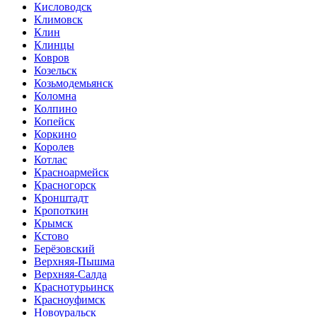
Кисловодск
Климовск
Клин
Клинцы
Ковров
Козельск
Козьмодемьянск
Коломна
Колпино
Копейск
Коркино
Королев
Котлас
Красноармейск
Красногорск
Кронштадт
Кропоткин
Крымск
Кстово
Берёзовский
Верхняя-Пышма
Верхняя-Салда
Краснотурьинск
Красноуфимск
Новоуральск