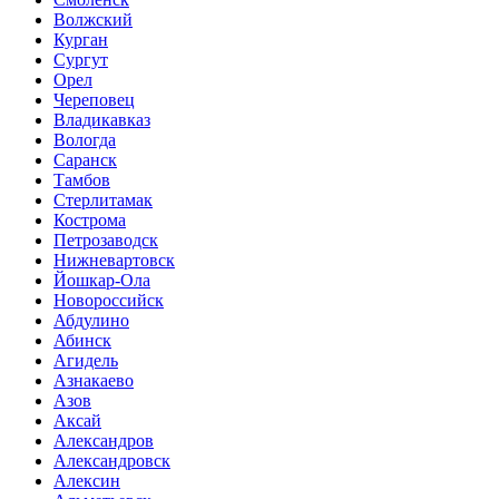
Волжский
Курган
Сургут
Орел
Череповец
Владикавказ
Вологда
Саранск
Тамбов
Стерлитамак
Кострома
Петрозаводск
Нижневартовск
Йошкар-Ола
Новороссийск
Абдулино
Абинск
Агидель
Азнакаево
Азов
Аксай
Александров
Александровск
Алексин