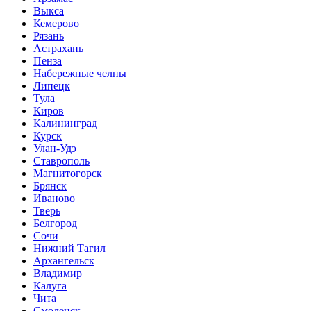
Выкса
Кемерово
Рязань
Астрахань
Пенза
Набережные челны
Липецк
Тула
Киров
Калининград
Курск
Улан-Удэ
Ставрополь
Магнитогорск
Брянск
Иваново
Тверь
Белгород
Сочи
Нижний Тагил
Архангельск
Владимир
Калуга
Чита
Смоленск