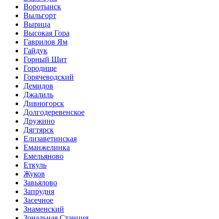
Воротынск
Выльгорт
Вырица
Высокая Гора
Гаврилов Ям
Гайдук
Горный Щит
Городище
Горячеводский
Демидов
Джалиль
Дивногорск
Долгодеревенское
Дружино
Дягтярск
Елизаветинская
Еманжелинка
Емельяново
Еткуль
Жуков
Завьялово
Запрудня
Засечное
Знаменский
Зональная Станция