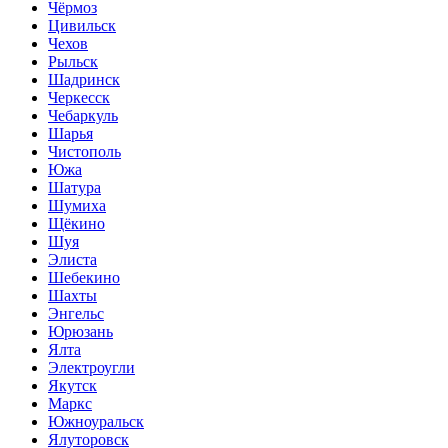
Чёрмоз
Цивильск
Чехов
Рыльск
Шадринск
Черкесск
Чебаркуль
Шарья
Чистополь
Южа
Шатура
Шумиха
Щёкино
Шуя
Элиста
Шебекино
Шахты
Энгельс
Юрюзань
Ялта
Электроугли
Якутск
Маркс
Южноуральск
Ялуторовск