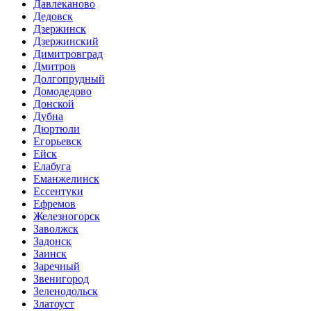
Давлеканово
Дедовск
Дзержинск
Дзержинский
Димитровград
Дмитров
Долгопрудный
Домодедово
Донской
Дубна
Дюртюли
Егорьевск
Ейск
Елабуга
Еманжелинск
Ессентуки
Ефремов
Железногорск
Заволжск
Задонск
Заинск
Заречный
Звенигород
Зеленодольск
Златоуст