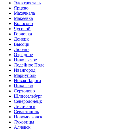
Электросталь
Ярцево
Махачкала
Макеевка
Волосово
Чусовой
Горловка
Донецк
Высоцк
Любань
Отрадное
Никольское
Лодейное Поле
Ивангород
Мариуполь
Новая Ладога
Пикалево
Сертолово
Шлиссельбург
Северодонецк
Лисичанск
Севастополь
Новомосковск
Луховицы
Алчевск