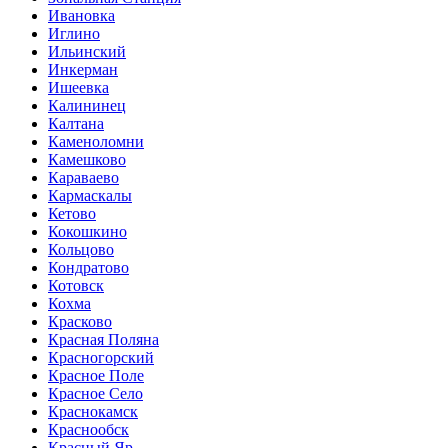
Ивановка
Иглино
Ильинский
Инкерман
Ишеевка
Калининец
Калтана
Каменоломни
Камешково
Караваево
Кармаскалы
Кетово
Кокошкино
Кольцово
Кондратово
Котовск
Кохма
Красково
Красная Поляна
Красногорский
Красное Поле
Красное Село
Краснокамск
Краснообск
Красный Яр