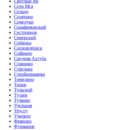
Светлый Яр
Село Мга
Сельцо
Селятино
Семелуки
Серафимовский
Сестрорецк
Сиверский
Собинка
Сосновоборск
Софрино
Средняя Ахтуба
Ставрово
Стрельна
Стройкерамика
Томилино
Топки
Тульский
Тутаев
Тучково
Удельная
Уруссу
Учкекен
Фряново
Фурманов