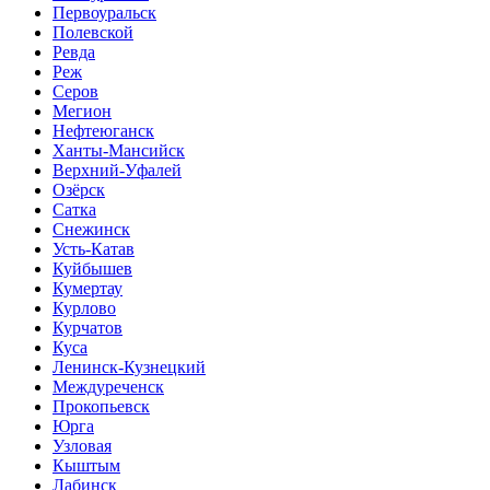
Первоуральск
Полевской
Ревда
Реж
Серов
Мегион
Нефтеюганск
Ханты-Мансийск
Верхний-Уфалей
Озёрск
Сатка
Снежинск
Усть-Катав
Куйбышев
Кумертау
Курлово
Курчатов
Куса
Ленинск-Кузнецкий
Междуреченск
Прокопьевск
Юрга
Узловая
Кыштым
Лабинск