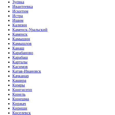
Зуевка
Ивантеевка
Искитим
Истра
Ишим
Калязин
Каменск-Уральский
Каменск
Камышин
Камышлов
Канаш
Карабаново
Карабаш
Карталы
Касимов
Катав-Ивановск
Качканар
Кашира
Кимры
Кингисепп
Кинель
Кинешма
Киржач
Кириши
Киселевск