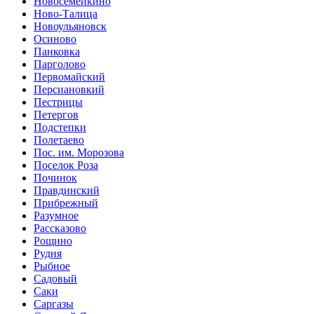
Новосемейкино
Ново-Талица
Новоульяновск
Осиново
Панковка
Парголово
Первомайский
Персиановкий
Пестрицы
Петергов
Подстепки
Полетаево
Пос. им. Морозова
Поселок Роза
Починок
Правдинский
Прибрежный
Разумное
Рассказово
Рощино
Рудня
Рыбное
Садовый
Саки
Саргазы