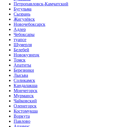
Петропавловск-Камчатский
Бугульма
Сызрань
Жигулёвск
Новочебоксарск
Адлер
Чебоксары
туапсе
Шумерля
Белебей
Новокузнецк
Томск
Апатиты
Березники
Лысьва
Соликамск
Кандалакша
Мончегорск
Мурманск
Чайковский
Оленегорск
Костомукша
Воркута
Павлово
Арзамас