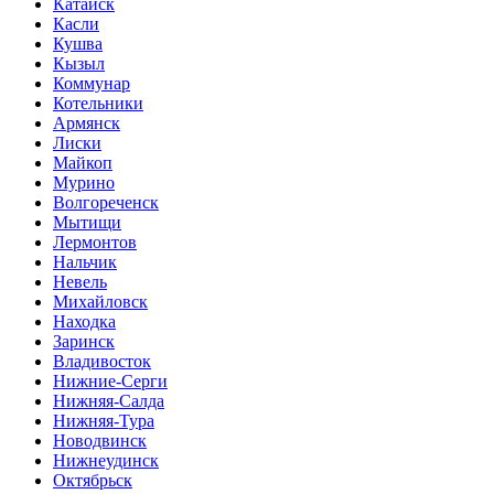
Катайск
Касли
Кушва
Кызыл
Коммунар
Котельники
Армянск
Лиски
Майкоп
Мурино
Волгореченск
Мытищи
Лермонтов
Нальчик
Невель
Михайловск
Находка
Заринск
Владивосток
Нижние-Серги
Нижняя-Салда
Нижняя-Тура
Новодвинск
Нижнеудинск
Октябрьск