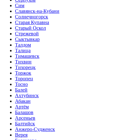
Сим
Славянск-на-Кубани
Солнечногорск
Старая Купавна
Старый Оскол
Стрежевой
Сыктывкар
Талдом
Талица
Тимашевск
Тихвин
Тихорецк
Торжок
Торопец
Тосно
Балей
Ахтубинск
Абакан
Артём
Балашов
Арсеньев
Балтийск
Анжеро-Судженск
Верея