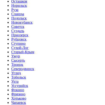
Осташков
Норильск
Руза
Сланцы
Подольск
Новокубанск
Советск
Суздаль
Приозерск
Рубцовск
Ступино
Сухой-Лог
Старый-Крым
Ужур
Сысерть
Троицк
Северодвинск
Углич
Тобольск
Ухта
Уссурийск
Фокино
Фрязино
Хотьково
Чапаевск