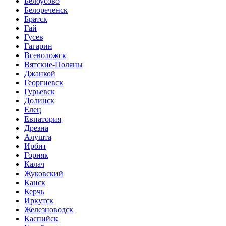
Белоусово
Белореченск
Братск
Гай
Гусев
Гагарин
Всеволожск
Вятские-Поляны
Джанкой
Георгиевск
Гурьевск
Долинск
Елец
Евпатория
Дрезна
Алушта
Ирбит
Горняк
Калач
Жуковский
Канск
Керчь
Иркутск
Железноводск
Каспийск