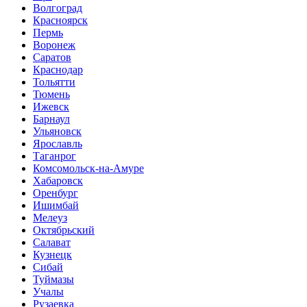
Волгоград
Красноярск
Пермь
Воронеж
Саратов
Краснодар
Тольятти
Тюмень
Ижевск
Барнаул
Ульяновск
Ярославль
Таганрог
Комсомольск-на-Амуре
Хабаровск
Оренбург
Ишимбай
Мелеуз
Октябрьский
Салават
Кузнецк
Сибай
Туймазы
Учалы
Рузаевка