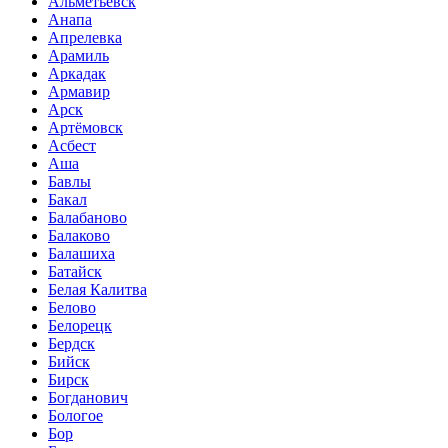
Альметьевск
Анапа
Апрелевка
Арамиль
Аркадак
Армавир
Арск
Артёмовск
Асбест
Аша
Бавлы
Бакал
Балабаново
Балаково
Балашиха
Батайск
Белая Калитва
Белово
Белорецк
Бердск
Бийск
Бирск
Богданович
Бологое
Бор