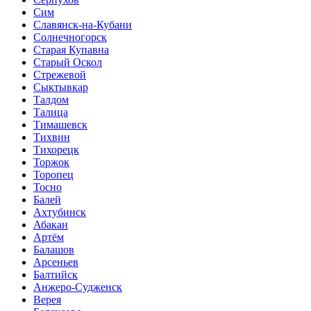
Сим
Славянск-на-Кубани
Солнечногорск
Старая Купавна
Старый Оскол
Стрежевой
Сыктывкар
Талдом
Талица
Тимашевск
Тихвин
Тихорецк
Торжок
Торопец
Тосно
Балей
Ахтубинск
Абакан
Артём
Балашов
Арсеньев
Балтийск
Анжеро-Судженск
Верея