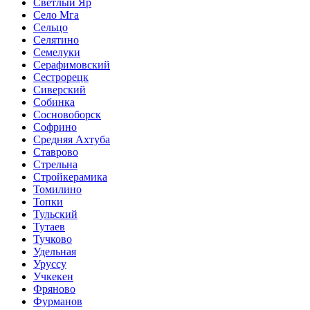
Светлый Яр
Село Мга
Сельцо
Селятино
Семелуки
Серафимовский
Сестрорецк
Сиверский
Собинка
Сосновоборск
Софрино
Средняя Ахтуба
Ставрово
Стрельна
Стройкерамика
Томилино
Топки
Тульский
Тутаев
Тучково
Удельная
Уруссу
Учкекен
Фряново
Фурманов