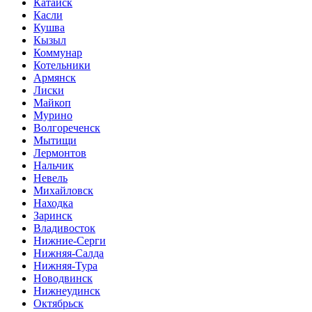
Катайск
Касли
Кушва
Кызыл
Коммунар
Котельники
Армянск
Лиски
Майкоп
Мурино
Волгореченск
Мытищи
Лермонтов
Нальчик
Невель
Михайловск
Находка
Заринск
Владивосток
Нижние-Серги
Нижняя-Салда
Нижняя-Тура
Новодвинск
Нижнеудинск
Октябрьск