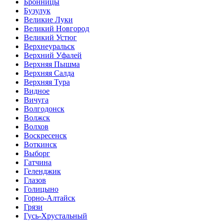
Бронницы
Бузулук
Великие Луки
Великий Новгород
Великий Устюг
Верхнеуральск
Верхний Уфалей
Верхняя Пышма
Верхняя Салда
Верхняя Тура
Видное
Вичуга
Волгодонск
Волжск
Волхов
Воскресенск
Воткинск
Выборг
Гатчина
Геленджик
Глазов
Голицыно
Горно-Алтайск
Грязи
Гусь-Хрустальный