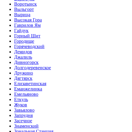
Воротынск
Выльгорт
Вырица
Высокая Гора
Гаврилов Ям
Гайдук
Горный Щит
Городище
Горячеводский
Демидов
Джалиль
Дивногорск
Долгодеревенское
Дружино
Дягтярск
Елизаветинская
Еманжелинка
Емельяново
Еткуль
Жуков
Завьялово
Запрудня
Засечное
Знаменский
Зональная Станция