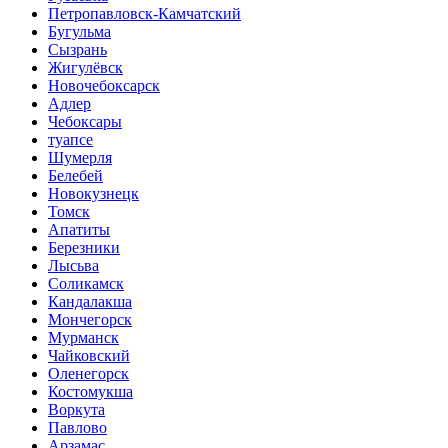
Петропавловск-Камчатский
Бугульма
Сызрань
Жигулёвск
Новочебоксарск
Адлер
Чебоксары
туапсе
Шумерля
Белебей
Новокузнецк
Томск
Апатиты
Березники
Лысьва
Соликамск
Кандалакша
Мончегорск
Мурманск
Чайковский
Оленегорск
Костомукша
Воркута
Павлово
Арзамас