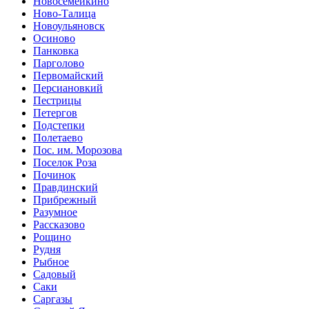
Новосемейкино
Ново-Талица
Новоульяновск
Осиново
Панковка
Парголово
Первомайский
Персиановкий
Пестрицы
Петергов
Подстепки
Полетаево
Пос. им. Морозова
Поселок Роза
Починок
Правдинский
Прибрежный
Разумное
Рассказово
Рощино
Рудня
Рыбное
Садовый
Саки
Саргазы