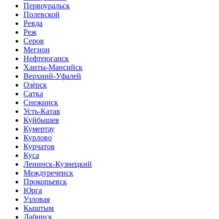
Первоуральск
Полевской
Ревда
Реж
Серов
Мегион
Нефтеюганск
Ханты-Мансийск
Верхний-Уфалей
Озёрск
Сатка
Снежинск
Усть-Катав
Куйбышев
Кумертау
Курлово
Курчатов
Куса
Ленинск-Кузнецкий
Междуреченск
Прокопьевск
Юрга
Узловая
Кыштым
Лабинск