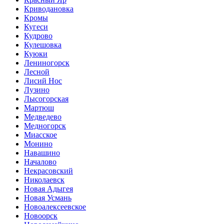
Криводановка
Кромы
Кугеси
Кудрово
Кулешовка
Куюки
Лениногорск
Лесной
Лисий Нос
Лузино
Лысогорская
Мартюш
Медведево
Медногорск
Миасское
Монино
Навашино
Началово
Некрасовский
Николаевск
Новая Адыгея
Новая Усмань
Новоалексеевское
Новоорск