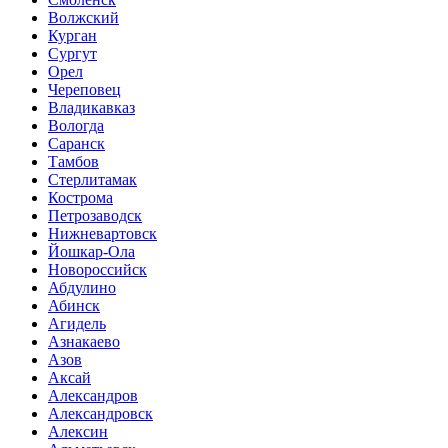
Волжский
Курган
Сургут
Орел
Череповец
Владикавказ
Вологда
Саранск
Тамбов
Стерлитамак
Кострома
Петрозаводск
Нижневартовск
Йошкар-Ола
Новороссийск
Абдулино
Абинск
Агидель
Азнакаево
Азов
Аксай
Александров
Александровск
Алексин