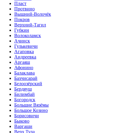
Пласт
Протвино
Вышний-Волочёк
Покров
Верхний-Тагил
Губкин
Волоколамск
Ачинск
Гулькевичи
Агаповка
Андреевка
Аргаяш
Афонино
Балаклава
Бахчисарай
Белоозёрский
Бердяуш
Билимбай
Богородск
Большие Вязёмы
Большое Козино
Борисовичи
Быково
Варгаши
Верх Тула