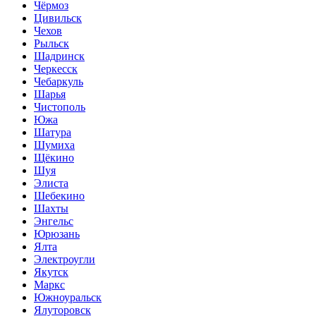
Чёрмоз
Цивильск
Чехов
Рыльск
Шадринск
Черкесск
Чебаркуль
Шарья
Чистополь
Южа
Шатура
Шумиха
Щёкино
Шуя
Элиста
Шебекино
Шахты
Энгельс
Юрюзань
Ялта
Электроугли
Якутск
Маркс
Южноуральск
Ялуторовск