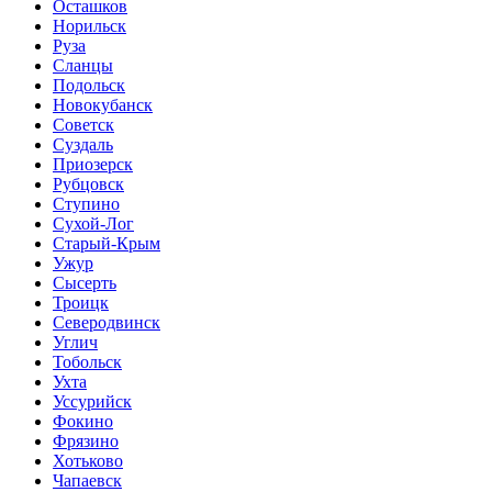
Осташков
Норильск
Руза
Сланцы
Подольск
Новокубанск
Советск
Суздаль
Приозерск
Рубцовск
Ступино
Сухой-Лог
Старый-Крым
Ужур
Сысерть
Троицк
Северодвинск
Углич
Тобольск
Ухта
Уссурийск
Фокино
Фрязино
Хотьково
Чапаевск