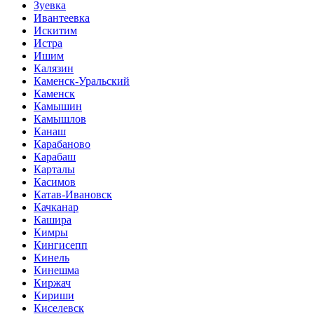
Зуевка
Ивантеевка
Искитим
Истра
Ишим
Калязин
Каменск-Уральский
Каменск
Камышин
Камышлов
Канаш
Карабаново
Карабаш
Карталы
Касимов
Катав-Ивановск
Качканар
Кашира
Кимры
Кингисепп
Кинель
Кинешма
Киржач
Кириши
Киселевск