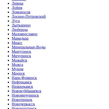
Ливны
Лобня
Ломоносов
Лосино-Петровский
Луга
Лыткарино
Люберцы
Малоярославец
Мамадыш
Миасс
Минеральные-Воды
Минусинск
Мичуринск
Можайск
Можга
Муром
Мценск
Наро-Фоминск
Нефтекамск
Нижнекамск
Новокуйбышевск
Новомичуринск
Новотроицк
Новочеркасск
Новошахтинск