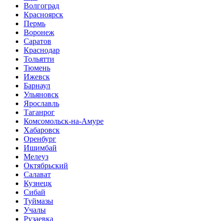
Волгоград
Красноярск
Пермь
Воронеж
Саратов
Краснодар
Тольятти
Тюмень
Ижевск
Барнаул
Ульяновск
Ярославль
Таганрог
Комсомольск-на-Амуре
Хабаровск
Оренбург
Ишимбай
Мелеуз
Октябрьский
Салават
Кузнецк
Сибай
Туймазы
Учалы
Рузаевка