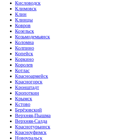
Кисловодск
Климовск
Клин
Клинцы
Ковров
Козельск
Козьмодемьянск
Коломна
Колпино
Копейск
Коркино
Королев
Котлас
Красноармейск
Красногорск
Кронштадт
Кропоткин
Крымск
Кстово
Берёзовский
Верхняя-Пышма
Верхняя-Салда
Краснотурьинск
Красноуфимск
Новоуральск