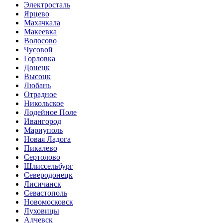
Электросталь
Ярцево
Махачкала
Макеевка
Волосово
Чусовой
Горловка
Донецк
Высоцк
Любань
Отрадное
Никольское
Лодейное Поле
Ивангород
Мариуполь
Новая Ладога
Пикалево
Сертолово
Шлиссельбург
Северодонецк
Лисичанск
Севастополь
Новомосковск
Луховицы
Алчевск