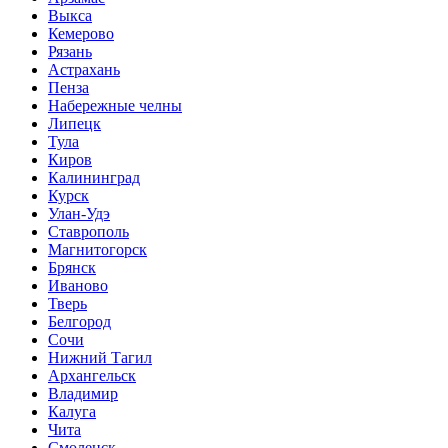
Выкса
Кемерово
Рязань
Астрахань
Пенза
Набережные челны
Липецк
Тула
Киров
Калининград
Курск
Улан-Удэ
Ставрополь
Магнитогорск
Брянск
Иваново
Тверь
Белгород
Сочи
Нижний Тагил
Архангельск
Владимир
Калуга
Чита
Смоленск