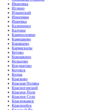
Ивановка
Иглино
Ильинский
Инкерман
Ишеевка
Калининец
Калтана
Каменоломни
Камешково
Караваево
Кармаскалы
Кетово
Кокошкино
Кольцово
Кондратово
Котовск
Кохма
Красково
Красная Поляна
Красногорский
Красное Поле
Красное Село
Краснокамск
Краснообск
Красный Яр