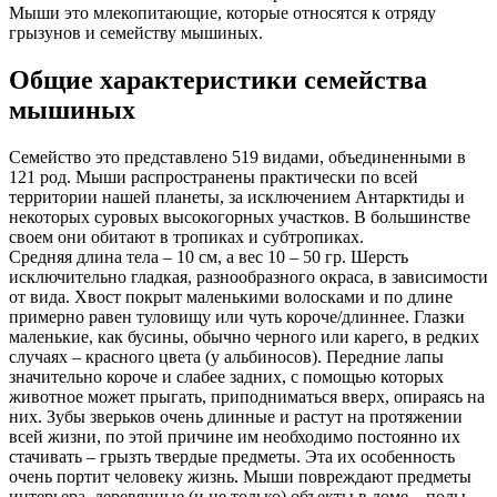
Мыши это млекопитающие, которые относятся к отряду
грызунов и семейству мышиных.
Общие характеристики семейства
мышиных
Семейство это представлено 519 видами, объединенными в
121 род. Мыши распространены практически по всей
территории нашей планеты, за исключением Антарктиды и
некоторых суровых высокогорных участков. В большинстве
своем они обитают в тропиках и субтропиках.
Средняя длина тела – 10 см, а вес 10 – 50 гр. Шерсть
исключительно гладкая, разнообразного окраса, в зависимости
от вида. Хвост покрыт маленькими волосками и по длине
примерно равен туловищу или чуть короче/длиннее. Глазки
маленькие, как бусины, обычно черного или карего, в редких
случаях – красного цвета (у альбиносов). Передние лапы
значительно короче и слабее задних, с помощью которых
животное может прыгать, приподниматься вверх, опираясь на
них. Зубы зверьков очень длинные и растут на протяжении
всей жизни, по этой причине им необходимо постоянно их
стачивать – грызть твердые предметы. Эта их особенность
очень портит человеку жизнь. Мыши повреждают предметы
интерьера, деревянные (и не только) объекты в доме – полы,