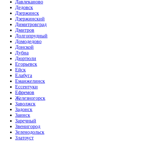
Давлеканово
Дедовск
Дзержинск
Дзержинский
Димитровград
Дмитров
Долгопрудный
Домодедово
Донской
Дубна
Дюртюли
Егорьевск
Ейск
Елабуга
Еманжелинск
Ессентуки
Ефремов
Железногорск
Заволжск
Задонск
Заинск
Заречный
Звенигород
Зеленодольск
Златоуст