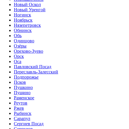
Новый Оскол
Новый Уренгой
Ногинск
Ноябрьск
Нязепетровск
Обнинск
Обь
Одинцово
Озёры
Орехово-Зуево
Орск
Оса
Павловский Посад
Переславль-Залесский
Подпорожье
Псков
Пушкино
Пущино
Раменское
Реутов
Ржев
Рыбинск
Сарапул
Сергиев Посад
Серпухов