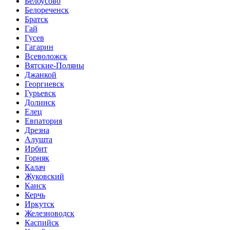
Белоусово
Белореченск
Братск
Гай
Гусев
Гагарин
Всеволожск
Вятские-Поляны
Джанкой
Георгиевск
Гурьевск
Долинск
Елец
Евпатория
Дрезна
Алушта
Ирбит
Горняк
Калач
Жуковский
Канск
Керчь
Иркутск
Железноводск
Каспийск