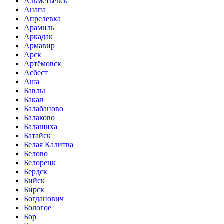
Альметьевск
Анапа
Апрелевка
Арамиль
Аркадак
Армавир
Арск
Артёмовск
Асбест
Аша
Бавлы
Бакал
Балабаново
Балаково
Балашиха
Батайск
Белая Калитва
Белово
Белорецк
Бердск
Бийск
Бирск
Богданович
Бологое
Бор