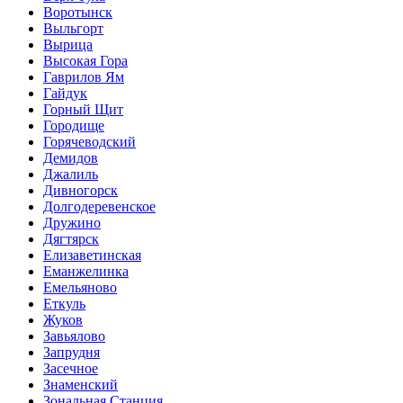
Воротынск
Выльгорт
Вырица
Высокая Гора
Гаврилов Ям
Гайдук
Горный Щит
Городище
Горячеводский
Демидов
Джалиль
Дивногорск
Долгодеревенское
Дружино
Дягтярск
Елизаветинская
Еманжелинка
Емельяново
Еткуль
Жуков
Завьялово
Запрудня
Засечное
Знаменский
Зональная Станция