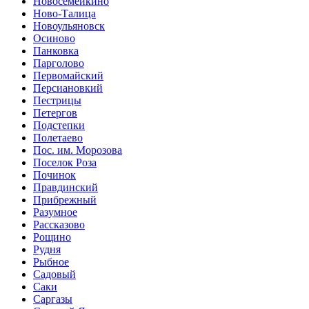
Новосемейкино
Ново-Талица
Новоульяновск
Осиново
Панковка
Парголово
Первомайский
Персиановкий
Пестрицы
Петергов
Подстепки
Полетаево
Пос. им. Морозова
Поселок Роза
Починок
Правдинский
Прибрежный
Разумное
Рассказово
Рощино
Рудня
Рыбное
Садовый
Саки
Саргазы