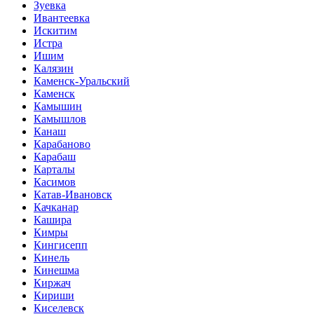
Зуевка
Ивантеевка
Искитим
Истра
Ишим
Калязин
Каменск-Уральский
Каменск
Камышин
Камышлов
Канаш
Карабаново
Карабаш
Карталы
Касимов
Катав-Ивановск
Качканар
Кашира
Кимры
Кингисепп
Кинель
Кинешма
Киржач
Кириши
Киселевск