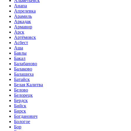
Альметьевск
Анапа
Апрелевка
Арамиль
Аркадак
Армавир
Арск
Артёмовск
Асбест
Аша
Бавлы
Бакал
Балабаново
Балаково
Балашиха
Батайск
Белая Калитва
Белово
Белорецк
Бердск
Бийск
Бирск
Богданович
Бологое
Бор