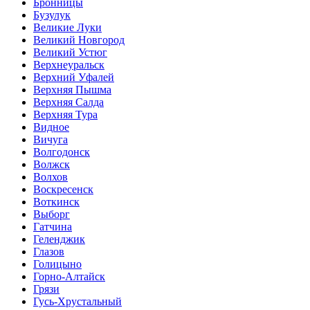
Бронницы
Бузулук
Великие Луки
Великий Новгород
Великий Устюг
Верхнеуральск
Верхний Уфалей
Верхняя Пышма
Верхняя Салда
Верхняя Тура
Видное
Вичуга
Волгодонск
Волжск
Волхов
Воскресенск
Воткинск
Выборг
Гатчина
Геленджик
Глазов
Голицыно
Горно-Алтайск
Грязи
Гусь-Хрустальный