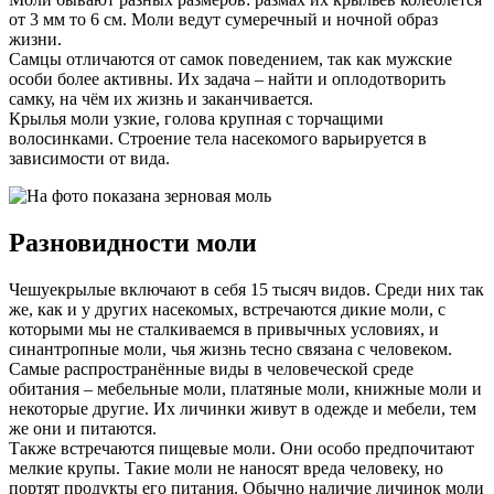
от 3 мм то 6 см. Моли ведут сумеречный и ночной образ
жизни.
Самцы отличаются от самок поведением, так как мужские
особи более активны. Их задача – найти и оплодотворить
самку, на чём их жизнь и заканчивается.
Крылья моли узкие, голова крупная с торчащими
волосинками. Строение тела насекомого варьируется в
зависимости от вида.
Разновидности моли
Чешуекрылые включают в себя 15 тысяч видов. Среди них так
же, как и у других насекомых, встречаются дикие моли, с
которыми мы не сталкиваемся в привычных условиях, и
синантропные моли, чья жизнь тесно связана с человеком.
Самые распространённые виды в человеческой среде
обитания – мебельные моли, платяные моли, книжные моли и
некоторые другие. Их личинки живут в одежде и мебели, тем
же они и питаются.
Также встречаются пищевые моли. Они особо предпочитают
мелкие крупы. Такие моли не наносят вреда человеку, но
портят продукты его питания. Обычно наличие личинок моли