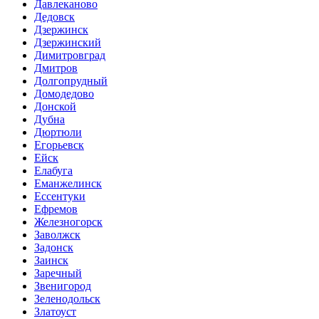
Давлеканово
Дедовск
Дзержинск
Дзержинский
Димитровград
Дмитров
Долгопрудный
Домодедово
Донской
Дубна
Дюртюли
Егорьевск
Ейск
Елабуга
Еманжелинск
Ессентуки
Ефремов
Железногорск
Заволжск
Задонск
Заинск
Заречный
Звенигород
Зеленодольск
Златоуст