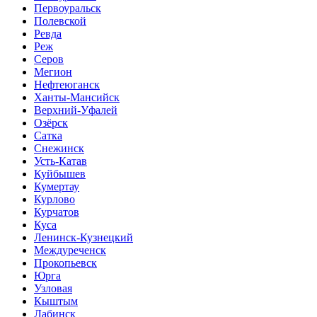
Первоуральск
Полевской
Ревда
Реж
Серов
Мегион
Нефтеюганск
Ханты-Мансийск
Верхний-Уфалей
Озёрск
Сатка
Снежинск
Усть-Катав
Куйбышев
Кумертау
Курлово
Курчатов
Куса
Ленинск-Кузнецкий
Междуреченск
Прокопьевск
Юрга
Узловая
Кыштым
Лабинск