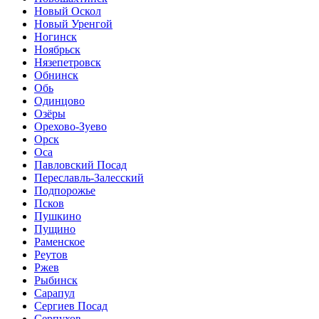
Новый Оскол
Новый Уренгой
Ногинск
Ноябрьск
Нязепетровск
Обнинск
Обь
Одинцово
Озёры
Орехово-Зуево
Орск
Оса
Павловский Посад
Переславль-Залесский
Подпорожье
Псков
Пушкино
Пущино
Раменское
Реутов
Ржев
Рыбинск
Сарапул
Сергиев Посад
Серпухов