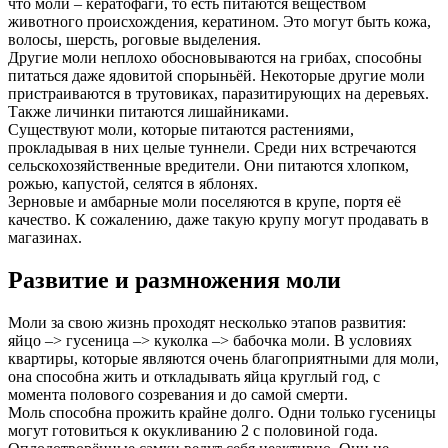
что моли – кератофаги, то есть питаются веществом
животного происхождения, кератином. Это могут быть кожа,
волосы, шерсть, роговые выделения.
Другие моли неплохо обосновываются на грибах, способны
питаться даже ядовитой спорыньёй. Некоторые другие моли
пристраиваются в трутовиках, паразитирующих на деревьях.
Также личинки питаются лишайниками.
Существуют моли, которые питаются растениями,
прокладывая в них целые туннели. Среди них встречаются
сельскохозяйственные вредители. Они питаются хлопком,
рожью, капустой, селятся в яблонях.
Зерновые и амбарные моли поселяются в крупе, портя её
качество. К сожалению, даже такую крупу могут продавать в
магазинах.
Развитие и размножения моли
Моли за свою жизнь проходят несколько этапов развития:
яйцо –> гусеница –> куколка –> бабочка моли. В условиях
квартиры, которые являются очень благоприятными для моли,
она способна жить и откладывать яйца круглый год, с
момента полового созревания и до самой смерти.
Моль способна прожить крайне долго. Одни только гусеницы
могут готовиться к окукливанию 2 с половиной года.