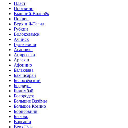
Пласт
Протвино
Вышний-Волочёк
Покров
Верхний-Тагил
Губкин
Волоколамск
Ачинск
Гулькевичи
Агаповка
Андреевка
Аргаяш
Афонино
Балаклава
Бахчисарай
Белоозёрский
Бердяуш
Билимбай
Богородск
Большие Вязёмы
Большое Козино
Борисовичи
Быково
Варгаши
Верх Тула