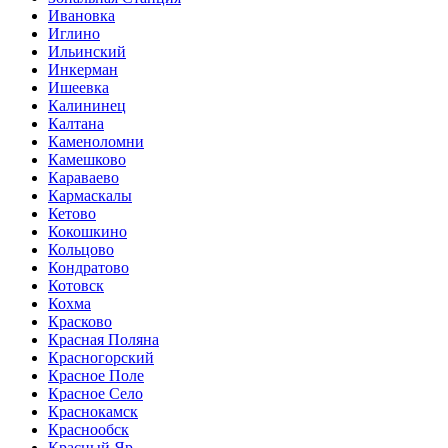
Ивановка
Иглино
Ильинский
Инкерман
Ишеевка
Калининец
Калтана
Каменоломни
Камешково
Караваево
Кармаскалы
Кетово
Кокошкино
Кольцово
Кондратово
Котовск
Кохма
Красково
Красная Поляна
Красногорский
Красное Поле
Красное Село
Краснокамск
Краснообск
Красный Яр