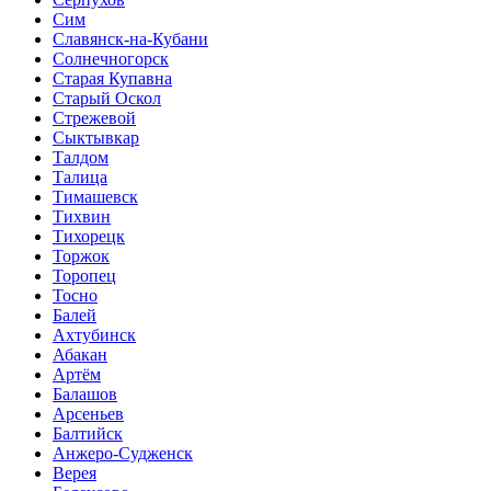
Сим
Славянск-на-Кубани
Солнечногорск
Старая Купавна
Старый Оскол
Стрежевой
Сыктывкар
Талдом
Талица
Тимашевск
Тихвин
Тихорецк
Торжок
Торопец
Тосно
Балей
Ахтубинск
Абакан
Артём
Балашов
Арсеньев
Балтийск
Анжеро-Судженск
Верея