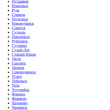
Осташков
Норильск
Руза
Сланцы
Подольск
Новокубанск
Советск
Суздаль
Приозерск
Рубцовск
Ступино
Сухой-Лог
Старый-Крым
Ужур
Сысерть
Троицк
Северодвинск
Углич
Тобольск
Ухта
Уссурийск
Фокино
Фрязино
Хотьково
Чапаевск