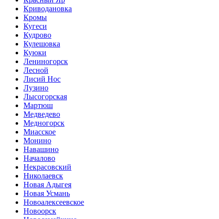
Криводановка
Кромы
Кугеси
Кудрово
Кулешовка
Куюки
Лениногорск
Лесной
Лисий Нос
Лузино
Лысогорская
Мартюш
Медведево
Медногорск
Миасское
Монино
Навашино
Началово
Некрасовский
Николаевск
Новая Адыгея
Новая Усмань
Новоалексеевское
Новоорск