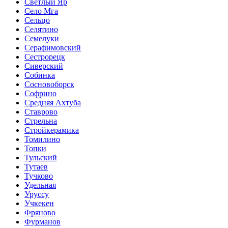
Светлый Яр
Село Мга
Сельцо
Селятино
Семелуки
Серафимовский
Сестрорецк
Сиверский
Собинка
Сосновоборск
Софрино
Средняя Ахтуба
Ставрово
Стрельна
Стройкерамика
Томилино
Топки
Тульский
Тутаев
Тучково
Удельная
Уруссу
Учкекен
Фряново
Фурманов