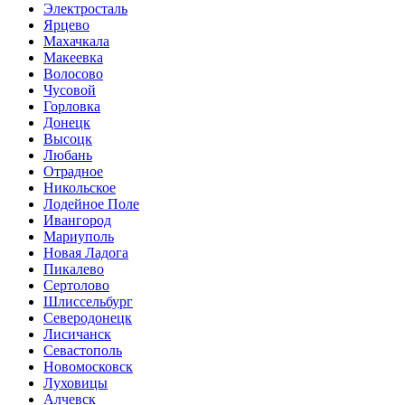
Электросталь
Ярцево
Махачкала
Макеевка
Волосово
Чусовой
Горловка
Донецк
Высоцк
Любань
Отрадное
Никольское
Лодейное Поле
Ивангород
Мариуполь
Новая Ладога
Пикалево
Сертолово
Шлиссельбург
Северодонецк
Лисичанск
Севастополь
Новомосковск
Луховицы
Алчевск