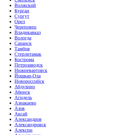
Волжский
Курган
Сургут
Орел
Череповец
Владикавказ
Вологда
Саранск
Тамбов
Стерлитамак
Кострома
Петрозаводск
Нижневартовск
Йошкар-Ола
Новороссийск
Абдулино
Абинск
Агидель
Азнакаево
Азов
Аксай
Александров
Александровск
Алексин