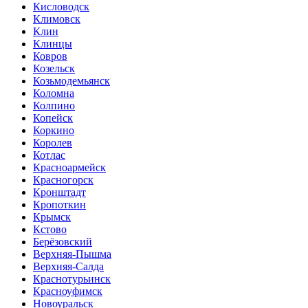
Кисловодск
Климовск
Клин
Клинцы
Ковров
Козельск
Козьмодемьянск
Коломна
Колпино
Копейск
Коркино
Королев
Котлас
Красноармейск
Красногорск
Кронштадт
Кропоткин
Крымск
Кстово
Берёзовский
Верхняя-Пышма
Верхняя-Салда
Краснотурьинск
Красноуфимск
Новоуральск