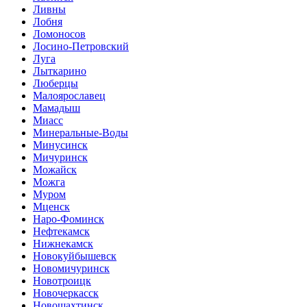
Ливны
Лобня
Ломоносов
Лосино-Петровский
Луга
Лыткарино
Люберцы
Малоярославец
Мамадыш
Миасс
Минеральные-Воды
Минусинск
Мичуринск
Можайск
Можга
Муром
Мценск
Наро-Фоминск
Нефтекамск
Нижнекамск
Новокуйбышевск
Новомичуринск
Новотроицк
Новочеркасск
Новошахтинск