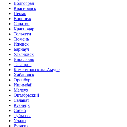
Волгоград
Красноярск
Пермь
Воронеж
Саратов
Краснодар
Тольятти
Тюмень
Ижевск
Барнаул
Ульяновск
Ярославль
Таганрог
Комсомольск-на-Амуре
Хабаровск
Оренбург
Ишимбай
Мелеуз
Октябрьский
Салават
Кузнецк
Сибай
Туймазы
Учалы
Рузаевка