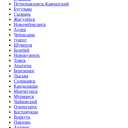
Петропавловск-Камчатский
Бугульма
Сызрань
Жигулёвск
Новочебоксарск
Адлер
Чебоксары
туапсе
Шумерля
Белебей
Новокузнецк
Томск
Апатиты
Березники
Лысьва
Соликамск
Кандалакша
Мончегорск
Мурманск
Чайковский
Оленегорск
Костомукша
Воркута
Павлово
Арзамас