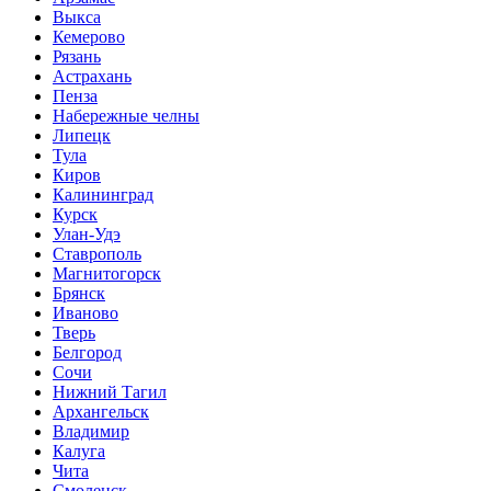
Выкса
Кемерово
Рязань
Астрахань
Пенза
Набережные челны
Липецк
Тула
Киров
Калининград
Курск
Улан-Удэ
Ставрополь
Магнитогорск
Брянск
Иваново
Тверь
Белгород
Сочи
Нижний Тагил
Архангельск
Владимир
Калуга
Чита
Смоленск