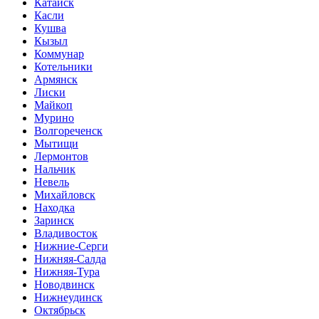
Катайск
Касли
Кушва
Кызыл
Коммунар
Котельники
Армянск
Лиски
Майкоп
Мурино
Волгореченск
Мытищи
Лермонтов
Нальчик
Невель
Михайловск
Находка
Заринск
Владивосток
Нижние-Серги
Нижняя-Салда
Нижняя-Тура
Новодвинск
Нижнеудинск
Октябрьск