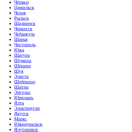
Чёрмоз
Цивильск
Чехов
Рыльск
Шадринск
Черкесск
Чебаркуль
Шарья
Чистополь
Южа
Шатура
Шумиха
Щёкино
Шуя
Элиста
Шебекино
Шахты
Энгельс
Юрюзань
Ялта
Электроугли
Якутск
Маркс
Южноуральск
Ялуторовск