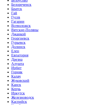
Белоусово
Белореченск
Братск
Гай
Гусев
Гагарин
Всеволожск
Вятские-Поляны
Джанкой
Георгиевск
Гурьевск
Долинск
Елец
Евпатория
Дрезна
Алушта
Ирбит
Горняк
Калач
Жуковский
Канск
Керчь
Иркутск
Железноводск
Каспийск