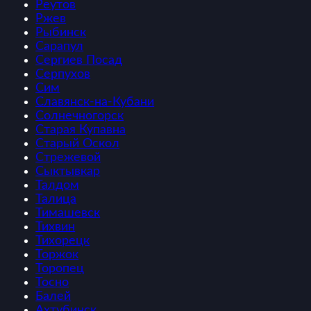
Реутов
Ржев
Рыбинск
Сарапул
Сергиев Посад
Серпухов
Сим
Славянск-на-Кубани
Солнечногорск
Старая Купавна
Старый Оскол
Стрежевой
Сыктывкар
Талдом
Талица
Тимашевск
Тихвин
Тихорецк
Торжок
Торопец
Тосно
Балей
Ахтубинск