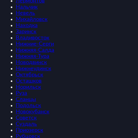
Лермонтов
Нальчик
Невель
Михайловск
Находка
Заринск
Владивосток
Нижние-Серги
Нижняя-Салда
Нижняя-Тура
Новодвинск
Нижнеудинск
Октябрьск
Осташков
Норильск
Руза
Сланцы
Подольск
Новокубанск
Советск
Суздаль
Приозерск
Рубцовск