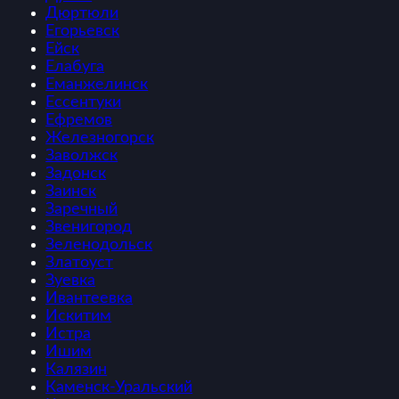
Дюртюли
Егорьевск
Ейск
Елабуга
Еманжелинск
Ессентуки
Ефремов
Железногорск
Заволжск
Задонск
Заинск
Заречный
Звенигород
Зеленодольск
Златоуст
Зуевка
Ивантеевка
Искитим
Истра
Ишим
Калязин
Каменск-Уральский