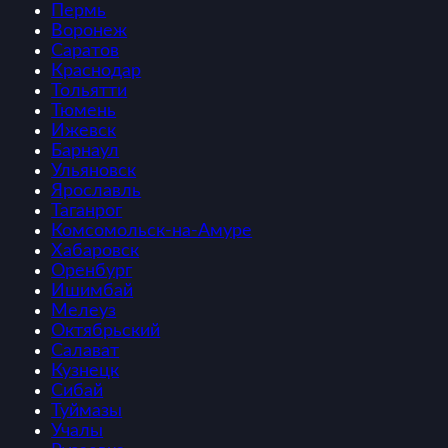
Пермь
Воронеж
Саратов
Краснодар
Тольятти
Тюмень
Ижевск
Барнаул
Ульяновск
Ярославль
Таганрог
Комсомольск-на-Амуре
Хабаровск
Оренбург
Ишимбай
Мелеуз
Октябрьский
Салават
Кузнецк
Сибай
Туймазы
Учалы