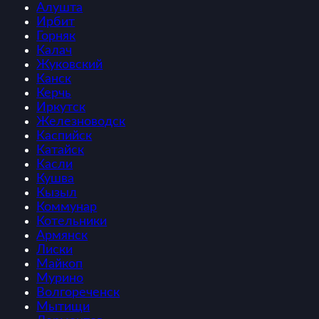
Алушта
Ирбит
Горняк
Калач
Жуковский
Канск
Керчь
Иркутск
Железноводск
Каспийск
Катайск
Касли
Кушва
Кызыл
Коммунар
Котельники
Армянск
Лиски
Майкоп
Мурино
Волгореченск
Мытищи