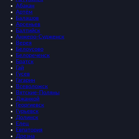
Абакан
Артём
Балашов
Арсеньев
Балтийск
Анжеро-Судженск
Верея
Белоусово
Белореченск
Братск
Гай
Гусев
Гагарин
Всеволожск
Вятские-Поляны
Джанкой
Георгиевск
Гурьевск
Долинск
Елец
Евпатория
Дрезна