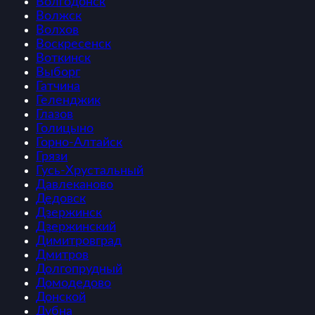
Волгодонск
Волжск
Волхов
Воскресенск
Воткинск
Выборг
Гатчина
Геленджик
Глазов
Голицыно
Горно-Алтайск
Грязи
Гусь-Хрустальный
Давлеканово
Дедовск
Дзержинск
Дзержинский
Димитровград
Дмитров
Долгопрудный
Домодедово
Донской
Дубна