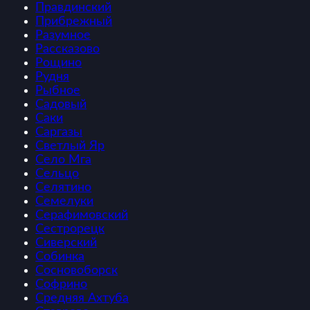
Правдинский
Прибрежный
Разумное
Рассказово
Рощино
Рудня
Рыбное
Садовый
Саки
Саргазы
Светлый Яр
Село Мга
Сельцо
Селятино
Семелуки
Серафимовский
Сестрорецк
Сиверский
Собинка
Сосновоборск
Софрино
Средняя Ахтуба