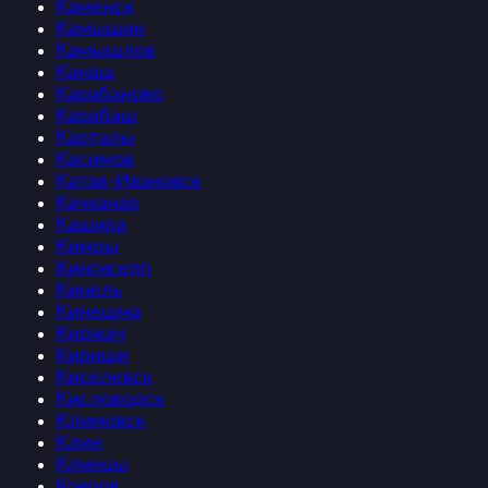
Каменск
Камышин
Камышлов
Канаш
Карабаново
Карабаш
Карталы
Касимов
Катав-Ивановск
Качканар
Кашира
Кимры
Кингисепп
Кинель
Кинешма
Киржач
Кириши
Киселевск
Кисловодск
Климовск
Клин
Клинцы
Ковров