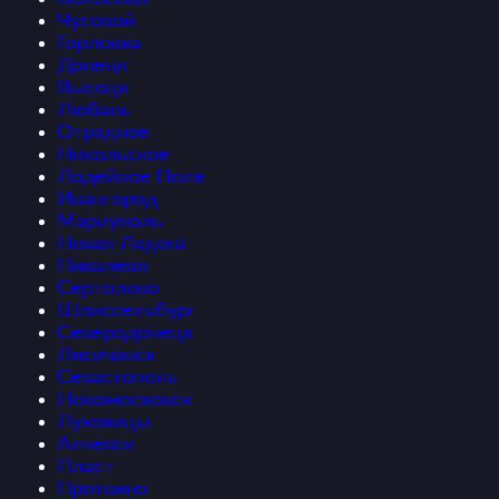
Чусовой
Горловка
Донецк
Высоцк
Любань
Отрадное
Никольское
Лодейное Поле
Ивангород
Мариуполь
Новая Ладога
Пикалево
Сертолово
Шлиссельбург
Северодонецк
Лисичанск
Севастополь
Новомосковск
Луховицы
Алчевск
Пласт
Протвино