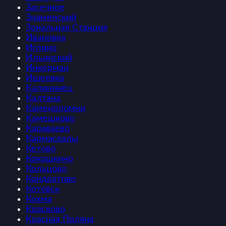
Засечное
Знаменский
Зональная Станция
Ивановка
Иглино
Ильинский
Инкерман
Ишеевка
Калининец
Калтана
Каменоломни
Камешково
Караваево
Кармаскалы
Кетово
Кокошкино
Кольцово
Кондратово
Котовск
Кохма
Красково
Красная Поляна