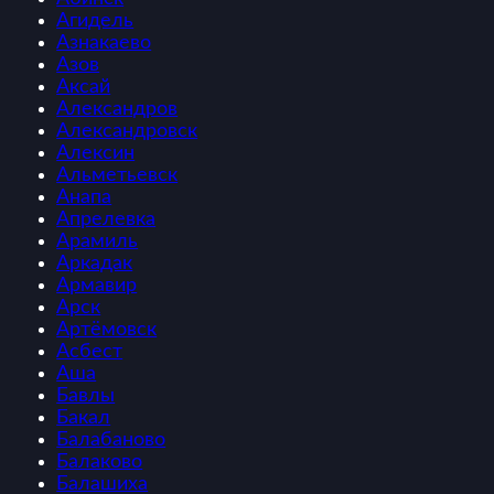
Агидель
Азнакаево
Азов
Аксай
Александров
Александровск
Алексин
Альметьевск
Анапа
Апрелевка
Арамиль
Аркадак
Армавир
Арск
Артёмовск
Асбест
Аша
Бавлы
Бакал
Балабаново
Балаково
Балашиха