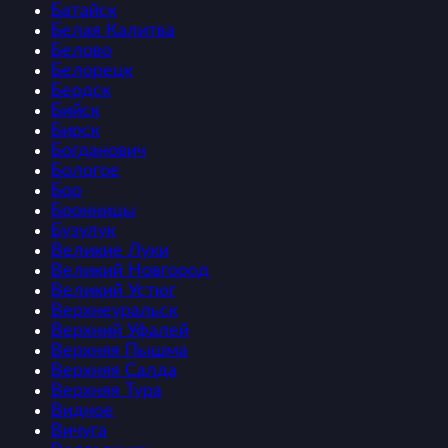
Батайск
Белая Калитва
Белово
Белорецк
Бердск
Бийск
Бирск
Богданович
Бологое
Бор
Бронницы
Бузулук
Великие Луки
Великий Новгород
Великий Устюг
Верхнеуральск
Верхний Уфалей
Верхняя Пышма
Верхняя Салда
Верхняя Тура
Видное
Вичуга