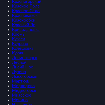
Красногорский
Красное Поле
Красное Село
Краснокамск
Краснообск
Красный Яр
Криводановка
Кромы
Кугеси
Кудрово
Кулешовка
Куюки
Лениногорск
Лесной
Лисий Нос
Лузино
Лысогорская
Мартюш
Медведево
Медногорск
Миасское
Монино
Навашино