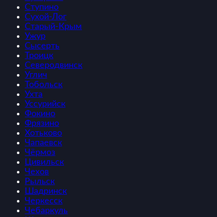
Ступино
Сухой-Лог
Старый-Крым
Ужур
Сысерть
Троицк
Северодвинск
Углич
Тобольск
Ухта
Уссурийск
Фокино
Фрязино
Хотьково
Чапаевск
Чёрмоз
Цивильск
Чехов
Рыльск
Шадринск
Черкесск
Чебаркуль