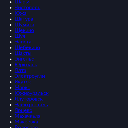
Шарья
Чистополь
Южа
Шатура
Шумиха
Щёкино
Шуя
Элиста
Шебекино
Шахты
Энгельс
Юрюзань
Ялта
Электроугли
Якутск
Маркс
Южноуральск
Ялуторовск
Электросталь
Ярцево
Махачкала
Макеевка
Волосово