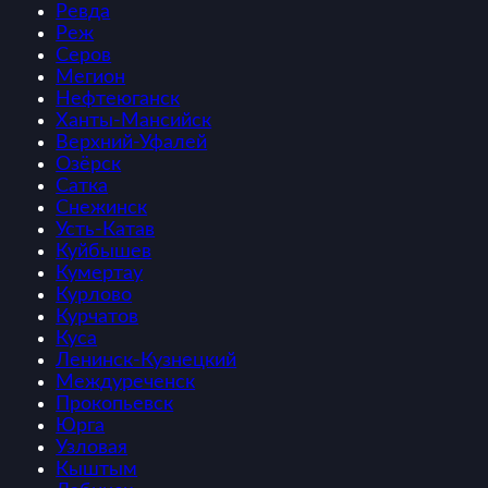
Ревда
Реж
Серов
Мегион
Нефтеюганск
Ханты-Мансийск
Верхний-Уфалей
Озёрск
Сатка
Снежинск
Усть-Катав
Куйбышев
Кумертау
Курлово
Курчатов
Куса
Ленинск-Кузнецкий
Междуреченск
Прокопьевск
Юрга
Узловая
Кыштым