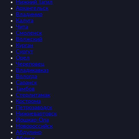
Нижний Тагил
Архангельск
Владимир
Калуга
Чита
Смоленск
Волжский
Курган
Сургут
Орел
Череповец
Владикавказ
Вологда
Саранск
Тамбов
Стерлитамак
Кострома
Петрозаводск
Нижневартовск
Йошкар-Ола
Новороссийск
Абдулино
Абинск