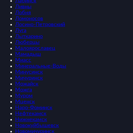
Лабинск
Ливны
Лобня
Ломоносов
Лосино-Петровский
Луга
Лыткарино
Люберцы
Малоярославец
Мамадыш
Миасс
Минеральные-Воды
Минусинск
Мичуринск
Можайск
Можга
Муром
Мценск
Наро-Фоминск
Нефтекамск
Нижнекамск
Новокуйбышевск
Новомичуринск