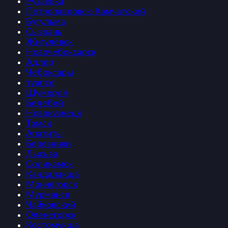
Рузаевка
Петропавловск-Камчатский
Бугульма
Сызрань
Жигулёвск
Новочебоксарск
Адлер
Чебоксары
туапсе
Шумерля
Белебей
Новокузнецк
Томск
Апатиты
Березники
Лысьва
Соликамск
Кандалакша
Мончегорск
Мурманск
Чайковский
Оленегорск
Костомукша