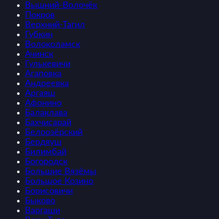
Вышний-Волочёк
Покров
Верхний-Тагил
Губкин
Волоколамск
Ачинск
Гулькевичи
Агаповка
Андреевка
Аргаяш
Афонино
Балаклава
Бахчисарай
Белоозёрский
Бердяуш
Билимбай
Богородск
Большие Вязёмы
Большое Козино
Борисовичи
Быково
Варгаши