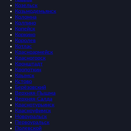
Козельск
Козьмодемьянск
Коломна
Колпино
Копейск
Коркино
Королев
Котлас
Красноармейск
Красногорск
Кронштадт
Кропоткин
Крымск
Кстово
Берёзовский
Верхняя-Пышма
Верхняя-Салда
Краснотурьинск
Красноуфимск
Новоуральск
Первоуральск
Полевской