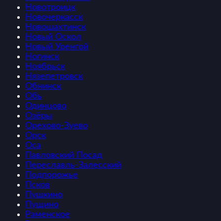
Новотроицк
Новочеркасск
Новошахтинск
Новый Оскол
Новый Уренгой
Ногинск
Ноябрьск
Нязепетровск
Обнинск
Обь
Одинцово
Озёры
Орехово-Зуево
Орск
Оса
Павловский Посад
Переславль-Залесский
Подпорожье
Псков
Пушкино
Пущино
Раменское