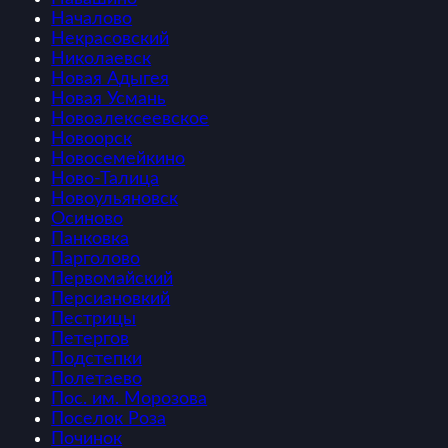
Началово
Некрасовский
Николаевск
Новая Адыгея
Новая Усмань
Новоалексеевское
Новоорск
Новосемейкино
Ново-Талица
Новоульяновск
Осиново
Панковка
Парголово
Первомайский
Персиановкий
Пестрицы
Петергов
Подстепки
Полетаево
Пос. им. Морозова
Поселок Роза
Починок