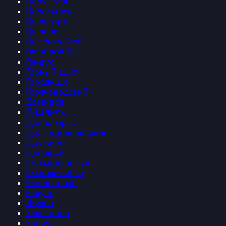
Верх Тула
Воротынск
Выльгорт
Вырица
Высокая Гора
Гаврилов Ям
Гайдук
Горный Щит
Городище
Горячеводский
Демидов
Джалиль
Дивногорск
Долгодеревенское
Дружино
Дягтярск
Елизаветинская
Еманжелинка
Емельяново
Еткуль
Жуков
Завьялово
Запрудня