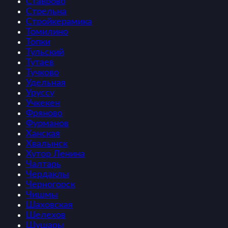
Ставрово
Стрельна
Стройкерамика
Томилино
Топки
Тульский
Тутаев
Тучково
Удельная
Уруссу
Учкекен
Фряново
Фурманов
Ханская
Хвалынск
Хутор Ленина
Чалтарь
Чердаклы
Черногорск
Чишмы
Шаховская
Шелехов
Шушары