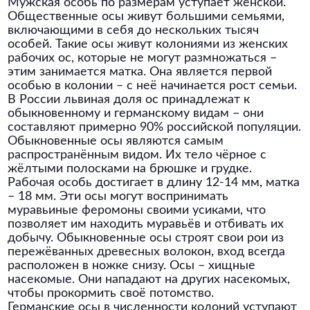
Мужская особь по размерам уступает женской.
Общественные осы живут большими семьями,
включающими в себя до нескольких тысяч
особей. Такие осы живут колониями из женских
рабочих ос, которые не могут размножаться –
этим занимается матка. Она является первой
особью в колонии – с неё начинается рост семьи.
В России львиная доля ос принадлежат к
обыкновенному и германскому видам – они
составляют примерно 90% российской популяции.
Обыкновенные осы являются самым
распространённым видом. Их тело чёрное с
жёлтыми полосками на брюшке и грудке.
Рабочая особь достигает в длину 12-14 мм, матка
– 18 мм. Эти осы могут воспринимать
муравьиные феромоны своими усиками, что
позволяет им находить муравьёв и отбивать их
добычу. Обыкновенные осы строят свои рои из
пережёванных древесных волокон, вход всегда
расположен в ножке снизу. Осы – хищные
насекомые. Они нападают на других насекомых,
чтобы прокормить своё потомство.
Германские осы в численности колоний уступают