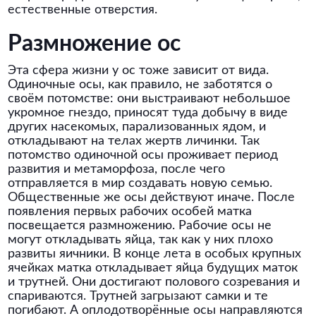
естественные отверстия.
Размножение ос
Эта сфера жизни у ос тоже зависит от вида.
Одиночные осы, как правило, не заботятся о
своём потомстве: они выстраивают небольшое
укромное гнездо, приносят туда добычу в виде
других насекомых, парализованных ядом, и
откладывают на телах жертв личинки. Так
потомство одиночной осы проживает период
развития и метаморфоза, после чего
отправляется в мир создавать новую семью.
Общественные же осы действуют иначе. После
появления первых рабочих особей матка
посвещается размножению. Рабочие осы не
могут откладывать яйца, так как у них плохо
развиты яичники. В конце лета в особых крупных
ячейках матка откладывает яйца будущих маток
и трутней. Они достигают полового созревания и
спариваются. Трутней загрызают самки и те
погибают. А оплодотворённые осы направляются