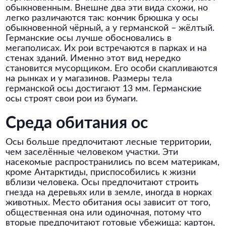
обыкновенным. Внешне два эти вида схожи, но
легко различаются так: кончик брюшка у осы
обыкновенной чёрный, а у германской – жёлтый.
Германские осы лучше обосновались в
мегаполисах. Их рои встречаются в парках и на
стенах зданий. Именно этот вид нередко
становится мусорщиком. Его особи скапливаются
на рынках и у магазинов. Размеры тела
германской осы достигают 13 мм. Германские
осы строят свои рои из бумаги.
Среда обитания ос
Осы больше предпочитают лесные территории,
чем заселённые человеком участки. Эти
насекомые распространились по всем материкам,
кроме Антарктиды, приспособились к жизни
вблизи человека. Осы предпочитают строить
гнезда на деревьях или в земле, иногда в норках
животных. Место обитания осы зависит от того,
общественная она или одиночная, потому что
вторые предпочитают готовые убежища: картон,