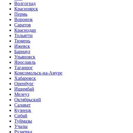
Волгоград
Красноярск
Пермь
Воронеж
Саратов
Краснодар
Тольятти
Тюмень
Ижевск
Барнаул
Ульяновск
Ярославль
Таганрог
Комсомольск-на-Амуре
Хабаровск
Оренбург
Ишимбай
Мелеуз
Октябрьский
Салават
Кузнецк
Сибай
Туймазы
Учалы
Рузаевка