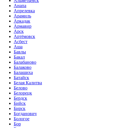
Альметьевск
Анапа
Апрелевка
Арамиль
Аркадак
Армавир
Арск
Артёмовск
Асбест
Аша
Бавлы
Бакал
Балабаново
Балаково
Балашиха
Батайск
Белая Калитва
Белово
Белорецк
Бердск
Бийск
Бирск
Богданович
Бологое
Бор