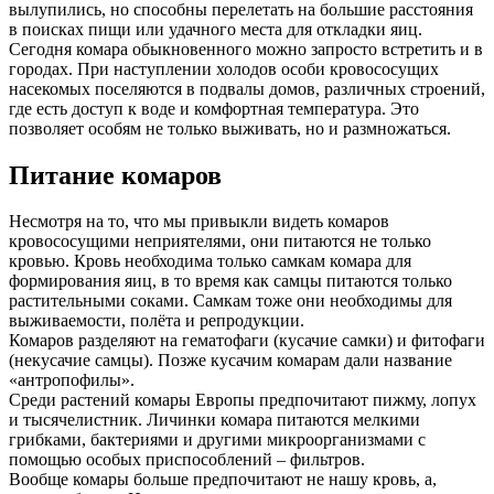
вылупились, но способны перелетать на большие расстояния
в поисках пищи или удачного места для откладки яиц.
Сегодня комара обыкновенного можно запросто встретить и в
городах. При наступлении холодов особи кровососущих
насекомых поселяются в подвалы домов, различных строений,
где есть доступ к воде и комфортная температура. Это
позволяет особям не только выживать, но и размножаться.
Питание комаров
Несмотря на то, что мы привыкли видеть комаров
кровососущими неприятелями, они питаются не только
кровью. Кровь необходима только самкам комара для
формирования яиц, в то время как самцы питаются только
растительными соками. Самкам тоже они необходимы для
выживаемости, полёта и репродукции.
Комаров разделяют на гематофаги (кусачие самки) и фитофаги
(некусачие самцы). Позже кусачим комарам дали название
«антропофилы».
Среди растений комары Европы предпочитают пижму, лопух
и тысячелистник. Личинки комара питаются мелкими
грибками, бактериями и другими микроорганизмами с
помощью особых приспособлений – фильтров.
Вообще комары больше предпочитают не нашу кровь, а,