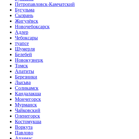
Петропавловск-Камчатский
Бугульма
Сызрань
Жигулёвск
Новочебоксарск
Адлер
Чебоксары
туапсе
Шумерля
Белебей
Новокузнецк
Томск
Апатиты
Березники
Лысьва
Соликамск
Кандалакша
Мончегорск
Мурманск
Чайковский
Оленегорск
Костомукша
Воркута
Павлово
Арзамас