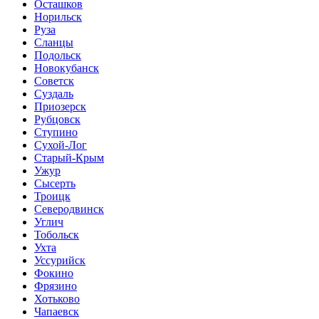
Осташков
Норильск
Руза
Сланцы
Подольск
Новокубанск
Советск
Суздаль
Приозерск
Рубцовск
Ступино
Сухой-Лог
Старый-Крым
Ужур
Сысерть
Троицк
Северодвинск
Углич
Тобольск
Ухта
Уссурийск
Фокино
Фрязино
Хотьково
Чапаевск