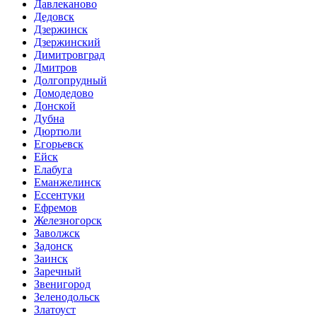
Давлеканово
Дедовск
Дзержинск
Дзержинский
Димитровград
Дмитров
Долгопрудный
Домодедово
Донской
Дубна
Дюртюли
Егорьевск
Ейск
Елабуга
Еманжелинск
Ессентуки
Ефремов
Железногорск
Заволжск
Задонск
Заинск
Заречный
Звенигород
Зеленодольск
Златоуст