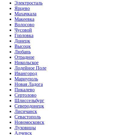
Электросталь
Ярцево
Махачкала
Макеевка
Волосово
Чусовой
Горловка
Донецк
Высоцк
Любань
Отрадное
Никольское
Лодейное Поле
Ивангород
Мариуполь
Новая Ладога
Пикалево
Сертолово
Шлиссельбург
Северодонецк
Лисичанск
Севастополь
Новомосковск
Луховицы
Алчевск