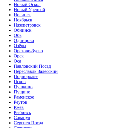
Новый Оскол
Новый Уренгой
Ногинск
Ноябрьск
Нязепетровск
Обнинск
Обь
Одинцово
Озёры
Орехово-Зуево
Орск
Оса
Павловский Посад
Переславль-Залесский
Подпорожье
Псков
Пушкино
Пущино
Раменское
Реутов
Ржев
Рыбинск
Сарапул
Сергиев Посад
Серпухов