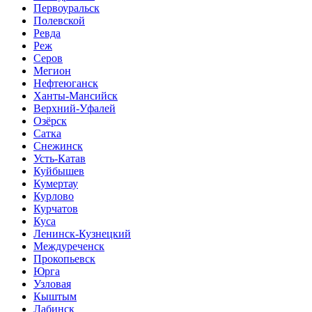
Первоуральск
Полевской
Ревда
Реж
Серов
Мегион
Нефтеюганск
Ханты-Мансийск
Верхний-Уфалей
Озёрск
Сатка
Снежинск
Усть-Катав
Куйбышев
Кумертау
Курлово
Курчатов
Куса
Ленинск-Кузнецкий
Междуреченск
Прокопьевск
Юрга
Узловая
Кыштым
Лабинск