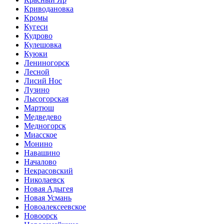
Криводановка
Кромы
Кугеси
Кудрово
Кулешовка
Куюки
Лениногорск
Лесной
Лисий Нос
Лузино
Лысогорская
Мартюш
Медведево
Медногорск
Миасское
Монино
Навашино
Началово
Некрасовский
Николаевск
Новая Адыгея
Новая Усмань
Новоалексеевское
Новоорск