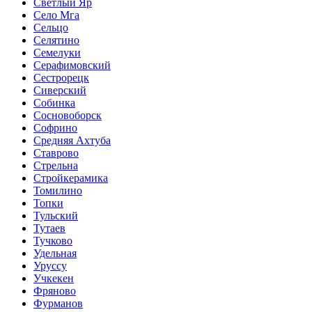
Светлый Яр
Село Мга
Сельцо
Селятино
Семелуки
Серафимовский
Сестрорецк
Сиверский
Собинка
Сосновоборск
Софрино
Средняя Ахтуба
Ставрово
Стрельна
Стройкерамика
Томилино
Топки
Тульский
Тутаев
Тучково
Удельная
Уруссу
Учкекен
Фряново
Фурманов