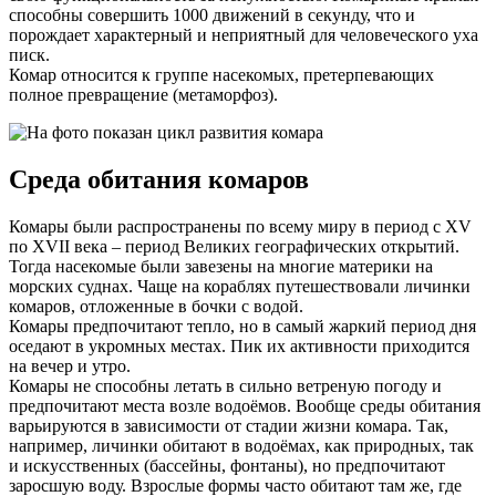
способны совершить 1000 движений в секунду, что и
порождает характерный и неприятный для человеческого уха
писк.
Комар относится к группе насекомых, претерпевающих
полное превращение (метаморфоз).
Среда обитания комаров
Комары были распространены по всему миру в период с XV
по XVII века – период Великих географических открытий.
Тогда насекомые были завезены на многие материки на
морских суднах. Чаще на кораблях путешествовали личинки
комаров, отложенные в бочки с водой.
Комары предпочитают тепло, но в самый жаркий период дня
оседают в укромных местах. Пик их активности приходится
на вечер и утро.
Комары не способны летать в сильно ветреную погоду и
предпочитают места возле водоёмов. Вообще среды обитания
варьируются в зависимости от стадии жизни комара. Так,
например, личинки обитают в водоёмах, как природных, так
и искусственных (бассейны, фонтаны), но предпочитают
заросшую воду. Взрослые формы часто обитают там же, где