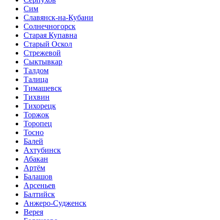
Сим
Славянск-на-Кубани
Солнечногорск
Старая Купавна
Старый Оскол
Стрежевой
Сыктывкар
Талдом
Талица
Тимашевск
Тихвин
Тихорецк
Торжок
Торопец
Тосно
Балей
Ахтубинск
Абакан
Артём
Балашов
Арсеньев
Балтийск
Анжеро-Судженск
Верея