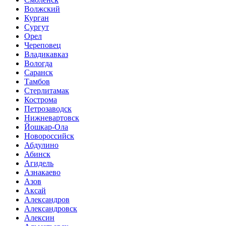
Волжский
Курган
Сургут
Орел
Череповец
Владикавказ
Вологда
Саранск
Тамбов
Стерлитамак
Кострома
Петрозаводск
Нижневартовск
Йошкар-Ола
Новороссийск
Абдулино
Абинск
Агидель
Азнакаево
Азов
Аксай
Александров
Александровск
Алексин