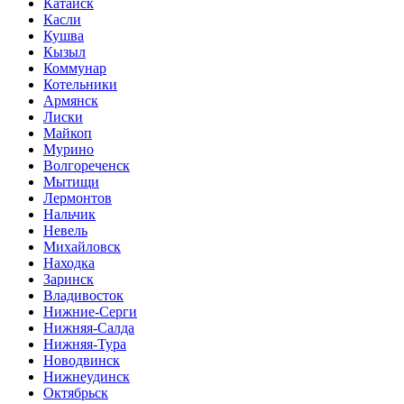
Катайск
Касли
Кушва
Кызыл
Коммунар
Котельники
Армянск
Лиски
Майкоп
Мурино
Волгореченск
Мытищи
Лермонтов
Нальчик
Невель
Михайловск
Находка
Заринск
Владивосток
Нижние-Серги
Нижняя-Салда
Нижняя-Тура
Новодвинск
Нижнеудинск
Октябрьск