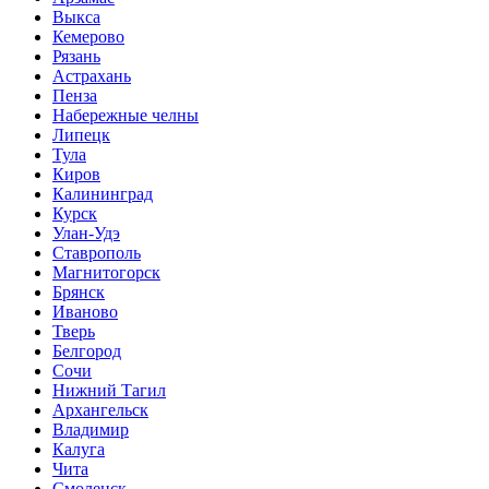
Выкса
Кемерово
Рязань
Астрахань
Пенза
Набережные челны
Липецк
Тула
Киров
Калининград
Курск
Улан-Удэ
Ставрополь
Магнитогорск
Брянск
Иваново
Тверь
Белгород
Сочи
Нижний Тагил
Архангельск
Владимир
Калуга
Чита
Смоленск