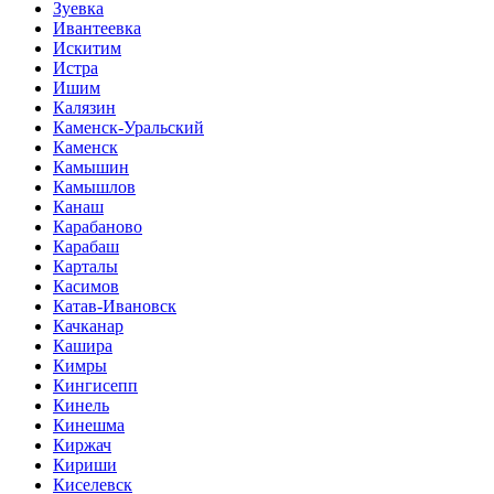
Зуевка
Ивантеевка
Искитим
Истра
Ишим
Калязин
Каменск-Уральский
Каменск
Камышин
Камышлов
Канаш
Карабаново
Карабаш
Карталы
Касимов
Катав-Ивановск
Качканар
Кашира
Кимры
Кингисепп
Кинель
Кинешма
Киржач
Кириши
Киселевск