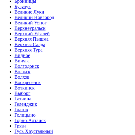
Бронницы
Бузулук
Великие Луки
Великий Новгород
Великий Устюг
Верхнеуральск
Верхний Уфалей
Верхняя Пышма
Верхняя Салда
Верхняя Тура
Видное
Вичуга
Волгодонск
Волжск
Волхов
Воскресенск
Воткинск
Выборг
Гатчина
Геленджик
Глазов
Голицыно
Горно-Алтайск
Грязи
Гусь-Хрустальный