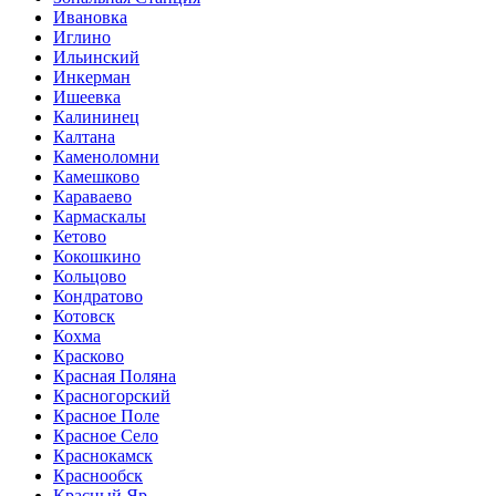
Ивановка
Иглино
Ильинский
Инкерман
Ишеевка
Калининец
Калтана
Каменоломни
Камешково
Караваево
Кармаскалы
Кетово
Кокошкино
Кольцово
Кондратово
Котовск
Кохма
Красково
Красная Поляна
Красногорский
Красное Поле
Красное Село
Краснокамск
Краснообск
Красный Яр