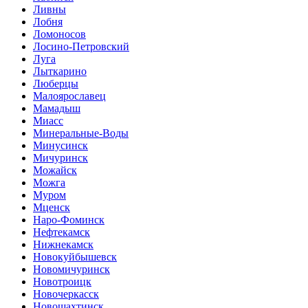
Ливны
Лобня
Ломоносов
Лосино-Петровский
Луга
Лыткарино
Люберцы
Малоярославец
Мамадыш
Миасс
Минеральные-Воды
Минусинск
Мичуринск
Можайск
Можга
Муром
Мценск
Наро-Фоминск
Нефтекамск
Нижнекамск
Новокуйбышевск
Новомичуринск
Новотроицк
Новочеркасск
Новошахтинск