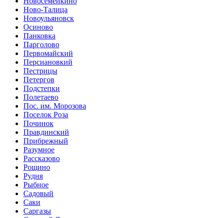
Новосемейкино
Ново-Талица
Новоульяновск
Осиново
Панковка
Парголово
Первомайский
Персиановкий
Пестрицы
Петергов
Подстепки
Полетаево
Пос. им. Морозова
Поселок Роза
Починок
Правдинский
Прибрежный
Разумное
Рассказово
Рощино
Рудня
Рыбное
Садовый
Саки
Саргазы