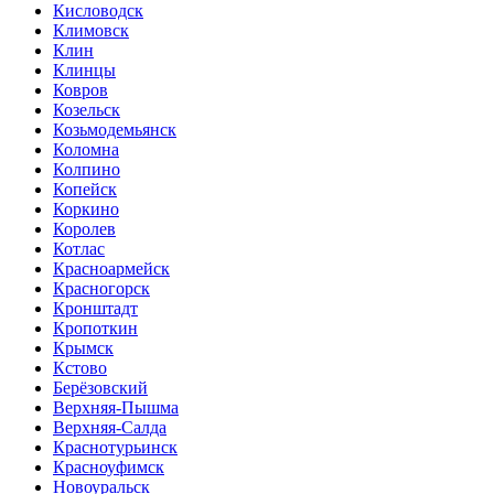
Кисловодск
Климовск
Клин
Клинцы
Ковров
Козельск
Козьмодемьянск
Коломна
Колпино
Копейск
Коркино
Королев
Котлас
Красноармейск
Красногорск
Кронштадт
Кропоткин
Крымск
Кстово
Берёзовский
Верхняя-Пышма
Верхняя-Салда
Краснотурьинск
Красноуфимск
Новоуральск