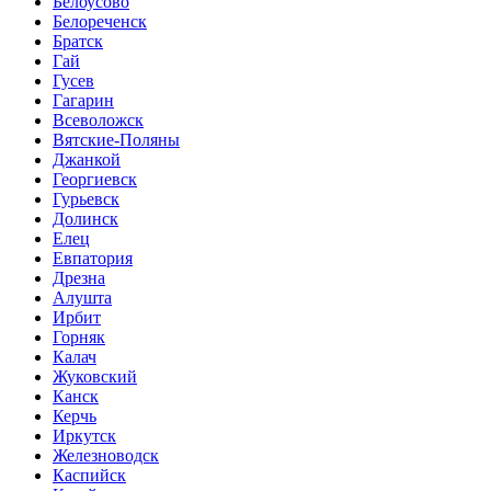
Белоусово
Белореченск
Братск
Гай
Гусев
Гагарин
Всеволожск
Вятские-Поляны
Джанкой
Георгиевск
Гурьевск
Долинск
Елец
Евпатория
Дрезна
Алушта
Ирбит
Горняк
Калач
Жуковский
Канск
Керчь
Иркутск
Железноводск
Каспийск