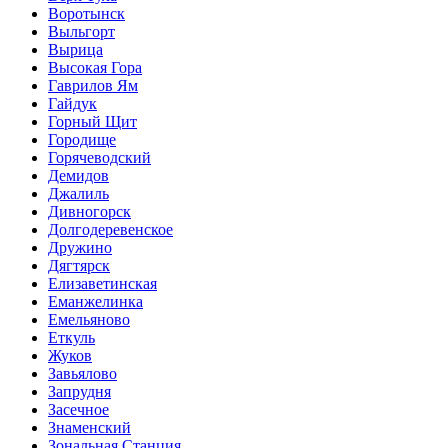
Воротынск
Выльгорт
Вырица
Высокая Гора
Гаврилов Ям
Гайдук
Горный Щит
Городище
Горячеводский
Демидов
Джалиль
Дивногорск
Долгодеревенское
Дружино
Дягтярск
Елизаветинская
Еманжелинка
Емельяново
Еткуль
Жуков
Завьялово
Запрудня
Засечное
Знаменский
Зональная Станция