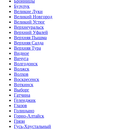
Бронницы
Бузулук
Великие Луки
Великий Новгород
Великий Устюг
Верхнеуральск
Верхний Уфалей
Верхняя Пышма
Верхняя Салда
Верхняя Тура
Видное
Вичуга
Волгодонск
Волжск
Волхов
Воскресенск
Воткинск
Выборг
Гатчина
Геленджик
Глазов
Голицыно
Горно-Алтайск
Грязи
Гусь-Хрустальный