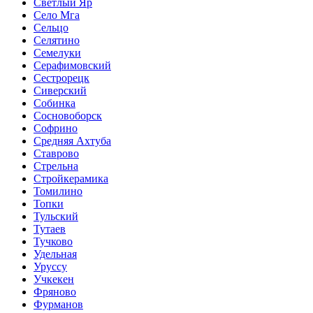
Светлый Яр
Село Мга
Сельцо
Селятино
Семелуки
Серафимовский
Сестрорецк
Сиверский
Собинка
Сосновоборск
Софрино
Средняя Ахтуба
Ставрово
Стрельна
Стройкерамика
Томилино
Топки
Тульский
Тутаев
Тучково
Удельная
Уруссу
Учкекен
Фряново
Фурманов