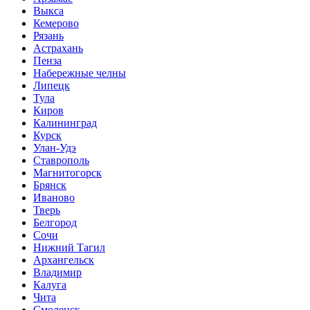
Выкса
Кемерово
Рязань
Астрахань
Пенза
Набережные челны
Липецк
Тула
Киров
Калининград
Курск
Улан-Удэ
Ставрополь
Магнитогорск
Брянск
Иваново
Тверь
Белгород
Сочи
Нижний Тагил
Архангельск
Владимир
Калуга
Чита
Смоленск