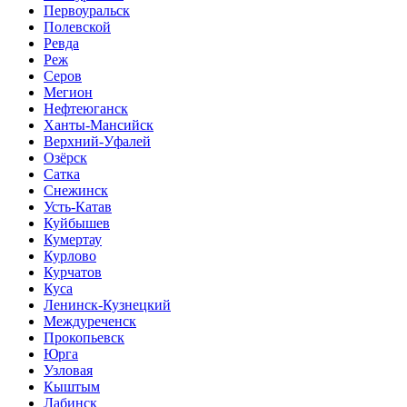
Первоуральск
Полевской
Ревда
Реж
Серов
Мегион
Нефтеюганск
Ханты-Мансийск
Верхний-Уфалей
Озёрск
Сатка
Снежинск
Усть-Катав
Куйбышев
Кумертау
Курлово
Курчатов
Куса
Ленинск-Кузнецкий
Междуреченск
Прокопьевск
Юрга
Узловая
Кыштым
Лабинск