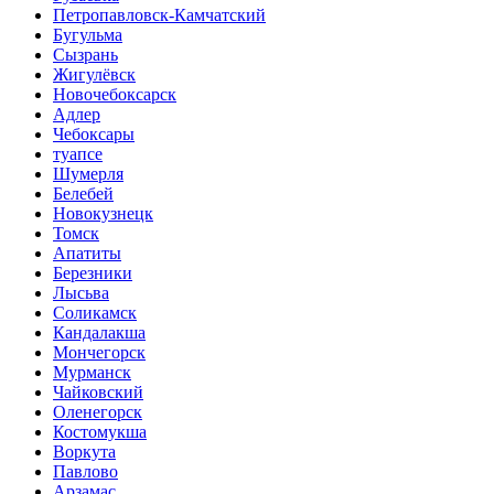
Петропавловск-Камчатский
Бугульма
Сызрань
Жигулёвск
Новочебоксарск
Адлер
Чебоксары
туапсе
Шумерля
Белебей
Новокузнецк
Томск
Апатиты
Березники
Лысьва
Соликамск
Кандалакша
Мончегорск
Мурманск
Чайковский
Оленегорск
Костомукша
Воркута
Павлово
Арзамас