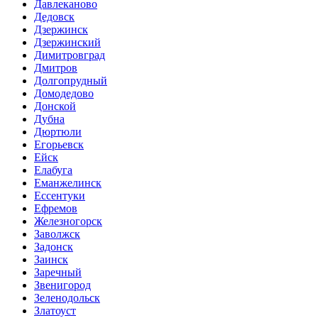
Давлеканово
Дедовск
Дзержинск
Дзержинский
Димитровград
Дмитров
Долгопрудный
Домодедово
Донской
Дубна
Дюртюли
Егорьевск
Ейск
Елабуга
Еманжелинск
Ессентуки
Ефремов
Железногорск
Заволжск
Задонск
Заинск
Заречный
Звенигород
Зеленодольск
Златоуст