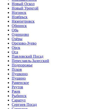
Новый Оскол
Новый Уренгой
Ногинск
Ноябрьск
Нязепетровск
Обнинск
Обь
Одинцово
Озёры
Орехово-Зуево
Орск
Оса
Павловский Посад
Переславль-Залесский
Подпорожье
Псков
Пушкино
Пущино
Раменское
Реутов
Ржев
Рыбинск
Сарапул
Сергиев Посад
Серпухов