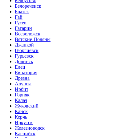
Белоусово
Белореченск
Братск
Гай
Гусев
Гагарин
Всеволожск
Вятские-Поляны
Джанкой
Георгиевск
Гурьевск
Долинск
Елец
Евпатория
Дрезна
Алушта
Ирбит
Горняк
Калач
Жуковский
Канск
Керчь
Иркутск
Железноводск
Каспийск