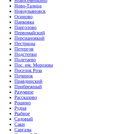
Новосемейкино
Ново-Талица
Новоульяновск
Осиново
Панковка
Парголово
Первомайский
Персиановкий
Пестрицы
Петергов
Подстепки
Полетаево
Пос. им. Морозова
Поселок Роза
Починок
Правдинский
Прибрежный
Разумное
Рассказово
Рощино
Рудня
Рыбное
Садовый
Саки
Саргазы