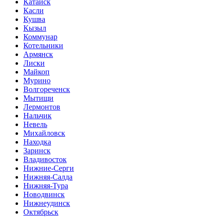
Катайск
Касли
Кушва
Кызыл
Коммунар
Котельники
Армянск
Лиски
Майкоп
Мурино
Волгореченск
Мытищи
Лермонтов
Нальчик
Невель
Михайловск
Находка
Заринск
Владивосток
Нижние-Серги
Нижняя-Салда
Нижняя-Тура
Новодвинск
Нижнеудинск
Октябрьск