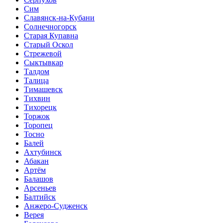
Сим
Славянск-на-Кубани
Солнечногорск
Старая Купавна
Старый Оскол
Стрежевой
Сыктывкар
Талдом
Талица
Тимашевск
Тихвин
Тихорецк
Торжок
Торопец
Тосно
Балей
Ахтубинск
Абакан
Артём
Балашов
Арсеньев
Балтийск
Анжеро-Судженск
Верея