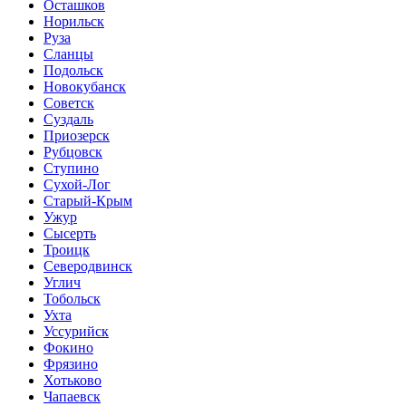
Осташков
Норильск
Руза
Сланцы
Подольск
Новокубанск
Советск
Суздаль
Приозерск
Рубцовск
Ступино
Сухой-Лог
Старый-Крым
Ужур
Сысерть
Троицк
Северодвинск
Углич
Тобольск
Ухта
Уссурийск
Фокино
Фрязино
Хотьково
Чапаевск