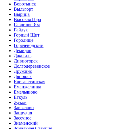
Воротынск
Выльгорт
Вырица
Высокая Гора
Гаврилов Ям
Гайдук
Горный Щит
Городище
Горячеводский
Демидов
Джалиль
Дивногорск
Долгодеревенское
Дружино
Дягтярск
Елизаветинская
Еманжелинка
Емельяново
Еткуль
Жуков
Завьялово
Запрудня
Засечное
Знаменский
Зональная Станция