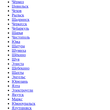
Чёрмоз
Цивильск
Чехов
Рыльск
Шадринск
Черкесск
Чебаркуль
Шарья
Чистополь
Южа
Шатура
Шумиха
Щёкино
Шуя
Элиста
Шебекино
Шахты
Энгельс
Юрюзань
Ялта
Электроугли
Якутск
Маркс
Южноуральск
Ялуторовск