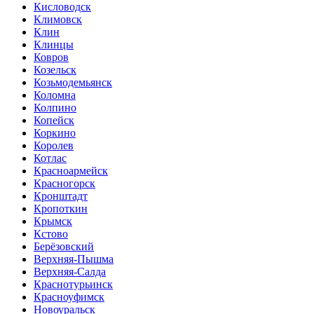
Кисловодск
Климовск
Клин
Клинцы
Ковров
Козельск
Козьмодемьянск
Коломна
Колпино
Копейск
Коркино
Королев
Котлас
Красноармейск
Красногорск
Кронштадт
Кропоткин
Крымск
Кстово
Берёзовский
Верхняя-Пышма
Верхняя-Салда
Краснотурьинск
Красноуфимск
Новоуральск