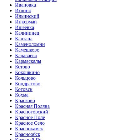
Ивановка
Иглино
Ильинский
Инкерман
Ишеевка
Калининец
Калтана
Каменоломни
Камешково
Караваево
Кармаскалы
Кетово
Кокошкино
Кольцово
Кондратово
Котовск
Кохма
Красково
Красная Поляна
Красногорский
Красное Поле
Красное Село
Краснокамск
Краснообск
Красный Яр