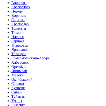
Волгоград
Красноярск
Пермь
Воронеж
Саратов
Краснодар
Тольятти
Тюмень
Ижевск
Барнаул
Ульяновск
Ярославль
Таганрог
Комсомольск-на-Амуре
Хабаровск
Оренбург
Ишимбай
Мелеуз
Октябрьский
Салават
Кузнецк
Сибай
Туймазы
Учалы
Рузаевка