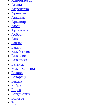
Альметьевск
Анапа
Апрелевка
Арамиль
Аркадак
Армавир
Арск
Артёмовск
Асбест
Аша
Бавлы
Бакал
Балабаново
Балаково
Балашиха
Батайск
Белая Калитва
Белово
Белорецк
Бердск
Бийск
Бирск
Богданович
Бологое
Бор