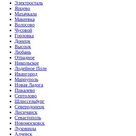
Электросталь
Ярцево
Махачкала
Макеевка
Волосово
Чусовой
Горловка
Донецк
Высоцк
Любань
Отрадное
Никольское
Лодейное Поле
Ивангород
Мариуполь
Новая Ладога
Пикалево
Сертолово
Шлиссельбург
Северодонецк
Лисичанск
Севастополь
Новомосковск
Луховицы
Алчевск