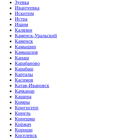
Зуевка
Ивантеевка
Искитим
Истра
Ишим
Калязин
Каменск-Уральский
Каменск
Камышин
Камышлов
Канаш
Карабаново
Карабаш
Карталы
Касимов
Катав-Ивановск
Качканар
Кашира
Кимры
Кингисепп
Кинель
Кинешма
Киржач
Кириши
Киселевск