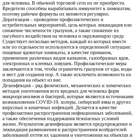
для человека. В обычной торговой сети их не приобрести.
Вредители способны вырабатывать иммунитет к химикатам,
поэтому рабочие формулы их меняются регулярно.
Дератизация – проведение профилактических и
истребительных мероприятий, цель которых ликвидация или
снижение численности грызунов, а также снижение их
пагубного воздействия на человека и окружающую среду.
Существует несколько методов, каждый из которых вместе
или по отдельности используются в определенной ситуации:
пищевые ядовитые химикаты, в качестве приманок,
применение различных видов капканов, газообразных ядов,
электронных и клеевых ловушек. Профилактические меры
заключаются в том, чтобы ограничить грызунов от еды, воды
и мест для создания нор. А также исключить возможность их
попадания на объект из вне.
Дезинфекция – ряд физических, механических и химических
методов уничтожения всех вредных для человека форм
микроорганизмов и бактерий, которые являются источниками
возникновения COVID-19, холеры, сибирской язвы и других
вирусных и кишечных инфекций. Делается в качестве
профилактики распространения инфекционных заболеваний,
а также обеспечения поддержания безопасных условий
жизни. Результатом дезинфекции является предупреждение и
ликвидация размножения и распространения возбудителей
заболеваний путем их удаления и уничтожения на объектах и