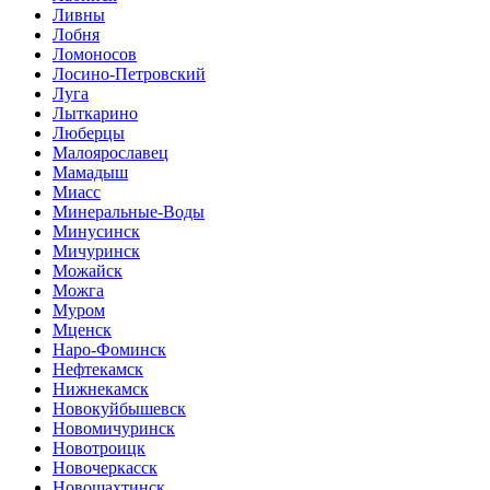
Ливны
Лобня
Ломоносов
Лосино-Петровский
Луга
Лыткарино
Люберцы
Малоярославец
Мамадыш
Миасс
Минеральные-Воды
Минусинск
Мичуринск
Можайск
Можга
Муром
Мценск
Наро-Фоминск
Нефтекамск
Нижнекамск
Новокуйбышевск
Новомичуринск
Новотроицк
Новочеркасск
Новошахтинск