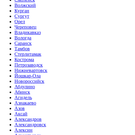
Волжский
Курган
Сургут
Орел
Череповец
Владикавказ
Вологда
Саранск
Тамбов
Стерлитамак
Кострома
Петрозаводск
Нижневартовск
Йошкар-Ола
Новороссийск
Абдулино
Абинск
Агидель
Азнакаево
Азов
Аксай
Александров
Александровск
Алексин