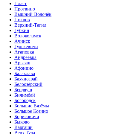
Пласт
Протвино
Вышний-Волочёк
Покров
Верхний-Тагил
Губкин
Волоколамск
Ачинск
Гулькевичи
Агаповка
Андреевка
Аргаяш
Афонино
Балаклава
Бахчисарай
Белоозёрский
Бердяуш
Билимбай
Богородск
Большие Вязёмы
Большое Козино
Борисовичи
Быково
Варгаши
Верх Тула