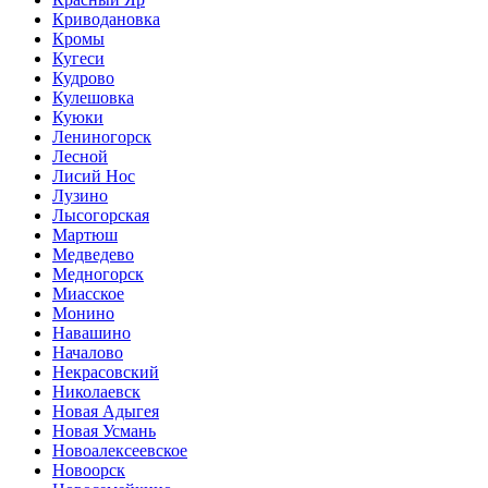
Криводановка
Кромы
Кугеси
Кудрово
Кулешовка
Куюки
Лениногорск
Лесной
Лисий Нос
Лузино
Лысогорская
Мартюш
Медведево
Медногорск
Миасское
Монино
Навашино
Началово
Некрасовский
Николаевск
Новая Адыгея
Новая Усмань
Новоалексеевское
Новоорск