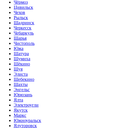
Чёрмоз
Цивильск
Чехов
Рыльск
Шадринск
Черкесск
Чебаркуль
Шарья
Чистополь
Южа
Шатура
Шумиха
Щёкино
Шуя
Элиста
Шебекино
Шахты
Энгельс
Юрюзань
Ялта
Электроугли
Якутск
Маркс
Южноуральск
Ялуторовск