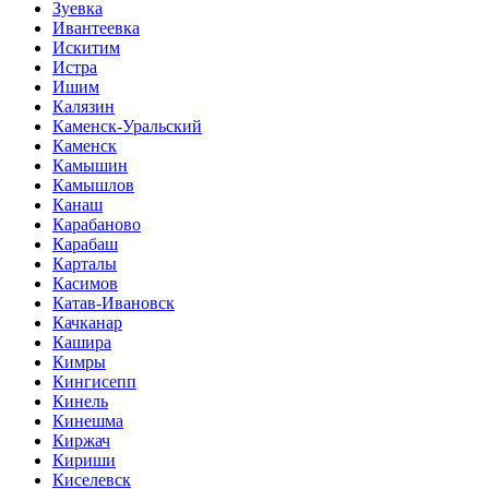
Зуевка
Ивантеевка
Искитим
Истра
Ишим
Калязин
Каменск-Уральский
Каменск
Камышин
Камышлов
Канаш
Карабаново
Карабаш
Карталы
Касимов
Катав-Ивановск
Качканар
Кашира
Кимры
Кингисепп
Кинель
Кинешма
Киржач
Кириши
Киселевск