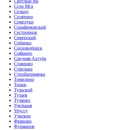
Светлый Яр
Село Мга
Сельцо
Селятино
Семелуки
Серафимовский
Сестрорецк
Сиверский
Собинка
Сосновоборск
Софрино
Средняя Ахтуба
Ставрово
Стрельна
Стройкерамика
Томилино
Топки
Тульский
Тутаев
Тучково
Удельная
Уруссу
Учкекен
Фряново
Фурманов