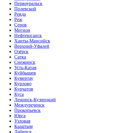
Первоуральск
Полевской
Ревда
Реж
Серов
Мегион
Нефтеюганск
Ханты-Мансийск
Верхний-Уфалей
Озёрск
Сатка
Снежинск
Усть-Катав
Куйбышев
Кумертау
Курлово
Курчатов
Куса
Ленинск-Кузнецкий
Междуреченск
Прокопьевск
Юрга
Узловая
Кыштым
Лабинск