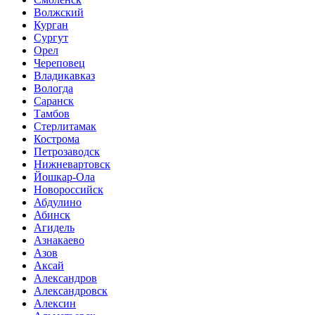
Волжский
Курган
Сургут
Орел
Череповец
Владикавказ
Вологда
Саранск
Тамбов
Стерлитамак
Кострома
Петрозаводск
Нижневартовск
Йошкар-Ола
Новороссийск
Абдулино
Абинск
Агидель
Азнакаево
Азов
Аксай
Александров
Александровск
Алексин