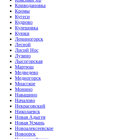
Криводановка
Кромы
Кугеси
Кудрово
Кулешовка
Куюки
Лениногорск
Лесной
Лисий Нос
Лузино
Лысогорская
Мартюш
Медведево
Медногорск
Миасское
Монино
Навашино
Началово
Некрасовский
Николаевск
Новая Адыгея
Новая Усмань
Новоалексеевское
Новоорск