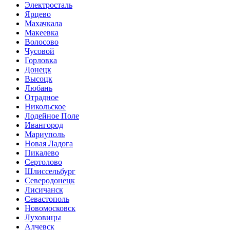
Электросталь
Ярцево
Махачкала
Макеевка
Волосово
Чусовой
Горловка
Донецк
Высоцк
Любань
Отрадное
Никольское
Лодейное Поле
Ивангород
Мариуполь
Новая Ладога
Пикалево
Сертолово
Шлиссельбург
Северодонецк
Лисичанск
Севастополь
Новомосковск
Луховицы
Алчевск