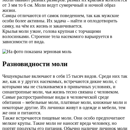
от 3 мм то 6 см. Моли ведут сумеречный и ночной образ
жизни.
Самцы отличаются от самок поведением, так как мужские
особи более активны. Их задача – найти и оплодотворить
самку, на чём их жизнь и заканчивается.
Крылья моли узкие, голова крупная с торчащими
волосинками. Строение тела насекомого варьируется в
зависимости от вида.
Разновидности моли
Чешуекрылые включают в себя 15 тысяч видов. Среди них так
же, как и у других насекомых, встречаются дикие моли, с
которыми мы не сталкиваемся в привычных условиях, и
синантропные моли, чья жизнь тесно связана с человеком.
Самые распространённые виды в человеческой среде
обитания – мебельные моли, платяные моли, книжные моли и
некоторые другие. Их личинки живут в одежде и мебели, тем
же они и питаются.
Также встречаются пищевые моли. Они особо предпочитают
мелкие крупы. Такие моли не наносят вреда человеку, но
портят продукты его питания. Обычно наличие личинок моли