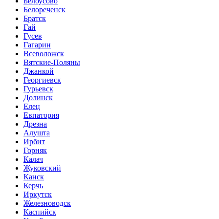
Белоусово
Белореченск
Братск
Гай
Гусев
Гагарин
Всеволожск
Вятские-Поляны
Джанкой
Георгиевск
Гурьевск
Долинск
Елец
Евпатория
Дрезна
Алушта
Ирбит
Горняк
Калач
Жуковский
Канск
Керчь
Иркутск
Железноводск
Каспийск