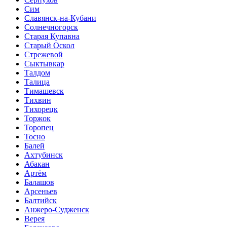
Сим
Славянск-на-Кубани
Солнечногорск
Старая Купавна
Старый Оскол
Стрежевой
Сыктывкар
Талдом
Талица
Тимашевск
Тихвин
Тихорецк
Торжок
Торопец
Тосно
Балей
Ахтубинск
Абакан
Артём
Балашов
Арсеньев
Балтийск
Анжеро-Судженск
Верея