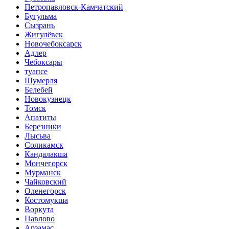
Петропавловск-Камчатский
Бугульма
Сызрань
Жигулёвск
Новочебоксарск
Адлер
Чебоксары
туапсе
Шумерля
Белебей
Новокузнецк
Томск
Апатиты
Березники
Лысьва
Соликамск
Кандалакша
Мончегорск
Мурманск
Чайковский
Оленегорск
Костомукша
Воркута
Павлово
Арзамас