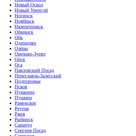
Новый Оскол
Новый Уренгой
Ногинск
Ноябрьск
Нязепетровск
Обнинск
Обь
Одинцово
Озёры
Орехово-Зуево
Орск
Оса
Павловский Посад
Переславль-Залесский
Подпорожье
Псков
Пушкино
Пущино
Раменское
Реутов
Ржев
Рыбинск
Сарапул
Сергиев Посад
Серпухов