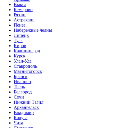
Выкса
Кемерово
Рязань
Астрахань
Пенза
Набережные челны
Липецк
Тула
Киров
Калининград
Курск
Улан-Удэ
Ставрополь
Магнитогорск
Брянск
Иваново
Тверь
Белгород
Сочи
Нижний Тагил
Архангельск
Владимир
Калуга
Чита
Смоленск