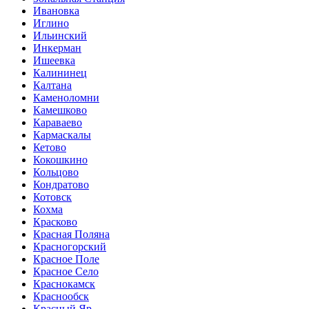
Ивановка
Иглино
Ильинский
Инкерман
Ишеевка
Калининец
Калтана
Каменоломни
Камешково
Караваево
Кармаскалы
Кетово
Кокошкино
Кольцово
Кондратово
Котовск
Кохма
Красково
Красная Поляна
Красногорский
Красное Поле
Красное Село
Краснокамск
Краснообск
Красный Яр