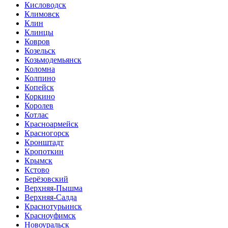
Кисловодск
Климовск
Клин
Клинцы
Ковров
Козельск
Козьмодемьянск
Коломна
Колпино
Копейск
Коркино
Королев
Котлас
Красноармейск
Красногорск
Кронштадт
Кропоткин
Крымск
Кстово
Берёзовский
Верхняя-Пышма
Верхняя-Салда
Краснотурьинск
Красноуфимск
Новоуральск