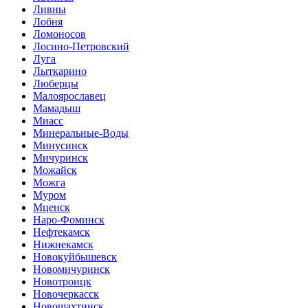
Ливны
Лобня
Ломоносов
Лосино-Петровский
Луга
Лыткарино
Люберцы
Малоярославец
Мамадыш
Миасс
Минеральные-Воды
Минусинск
Мичуринск
Можайск
Можга
Муром
Мценск
Наро-Фоминск
Нефтекамск
Нижнекамск
Новокуйбышевск
Новомичуринск
Новотроицк
Новочеркасск
Новошахтинск