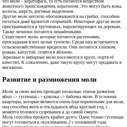
что моли – кератофаги, то есть питаются веществом
животного происхождения, кератином. Это могут быть кожа,
волосы, шерсть, роговые выделения.
Другие моли неплохо обосновываются на грибах, способны
питаться даже ядовитой спорыньёй. Некоторые другие моли
пристраиваются в трутовиках, паразитирующих на деревьях.
Также личинки питаются лишайниками.
Существуют моли, которые питаются растениями,
прокладывая в них целые туннели. Среди них встречаются
сельскохозяйственные вредители. Они питаются хлопком,
рожью, капустой, селятся в яблонях.
Зерновые и амбарные моли поселяются в крупе, портя её
качество. К сожалению, даже такую крупу могут продавать в
магазинах.
Развитие и размножения моли
Моли за свою жизнь проходят несколько этапов развития:
яйцо –> гусеница –> куколка –> бабочка моли. В условиях
квартиры, которые являются очень благоприятными для моли,
она способна жить и откладывать яйца круглый год, с
момента полового созревания и до самой смерти.
Моль способна прожить крайне долго. Одни только гусеницы
могут готовиться к окукливанию 2 с половиной года.