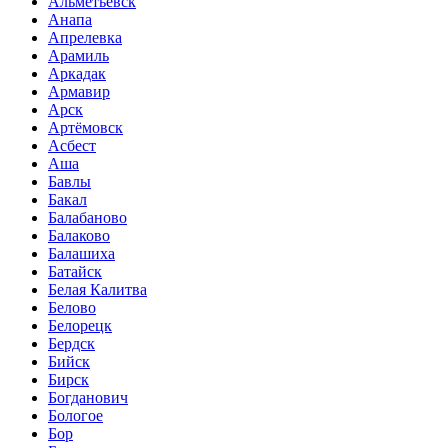
Альметьевск
Анапа
Апрелевка
Арамиль
Аркадак
Армавир
Арск
Артёмовск
Асбест
Аша
Бавлы
Бакал
Балабаново
Балаково
Балашиха
Батайск
Белая Калитва
Белово
Белорецк
Бердск
Бийск
Бирск
Богданович
Бологое
Бор