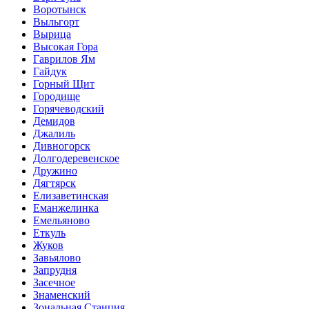
Воротынск
Выльгорт
Вырица
Высокая Гора
Гаврилов Ям
Гайдук
Горный Щит
Городище
Горячеводский
Демидов
Джалиль
Дивногорск
Долгодеревенское
Дружино
Дягтярск
Елизаветинская
Еманжелинка
Емельяново
Еткуль
Жуков
Завьялово
Запрудня
Засечное
Знаменский
Зональная Станция