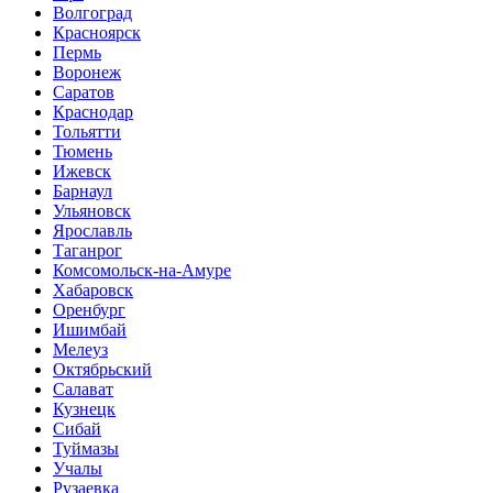
Волгоград
Красноярск
Пермь
Воронеж
Саратов
Краснодар
Тольятти
Тюмень
Ижевск
Барнаул
Ульяновск
Ярославль
Таганрог
Комсомольск-на-Амуре
Хабаровск
Оренбург
Ишимбай
Мелеуз
Октябрьский
Салават
Кузнецк
Сибай
Туймазы
Учалы
Рузаевка