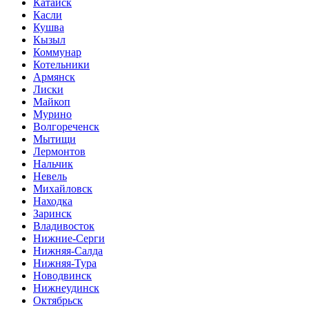
Катайск
Касли
Кушва
Кызыл
Коммунар
Котельники
Армянск
Лиски
Майкоп
Мурино
Волгореченск
Мытищи
Лермонтов
Нальчик
Невель
Михайловск
Находка
Заринск
Владивосток
Нижние-Серги
Нижняя-Салда
Нижняя-Тура
Новодвинск
Нижнеудинск
Октябрьск