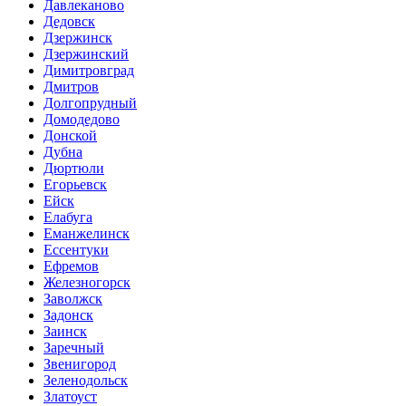
Давлеканово
Дедовск
Дзержинск
Дзержинский
Димитровград
Дмитров
Долгопрудный
Домодедово
Донской
Дубна
Дюртюли
Егорьевск
Ейск
Елабуга
Еманжелинск
Ессентуки
Ефремов
Железногорск
Заволжск
Задонск
Заинск
Заречный
Звенигород
Зеленодольск
Златоуст