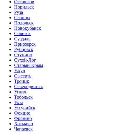
Осташков
Норильск
Руза
Сланцы
Подольск
Новокубанск
Советск
Суздаль
Приозерск
Рубцовск
Ступино
Сухой-Лог
Старый-Крым
Ужур
Сысерть
Троицк
Северодвинск
Углич
Тобольск
Ухта
Уссурийск
Фокино
Фрязино
Хотьково
Чапаевск