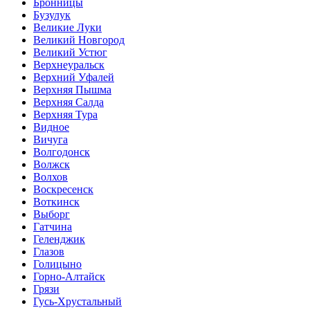
Бронницы
Бузулук
Великие Луки
Великий Новгород
Великий Устюг
Верхнеуральск
Верхний Уфалей
Верхняя Пышма
Верхняя Салда
Верхняя Тура
Видное
Вичуга
Волгодонск
Волжск
Волхов
Воскресенск
Воткинск
Выборг
Гатчина
Геленджик
Глазов
Голицыно
Горно-Алтайск
Грязи
Гусь-Хрустальный