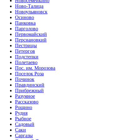
Новосемейкино
Ново-Талица
Новоульяновск
Осиново
Панковка
Парголово
Первомайский
Персиановкий
Пестрицы
Петергов
Подстепки
Полетаево
Пос. им. Морозова
Поселок Роза
Починок
Правдинский
Прибрежный
Разумное
Рассказово
Рощино
Рудня
Рыбное
Садовый
Саки
Саргазы