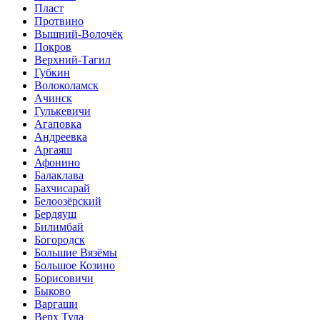
Пласт
Протвино
Вышний-Волочёк
Покров
Верхний-Тагил
Губкин
Волоколамск
Ачинск
Гулькевичи
Агаповка
Андреевка
Аргаяш
Афонино
Балаклава
Бахчисарай
Белоозёрский
Бердяуш
Билимбай
Богородск
Большие Вязёмы
Большое Козино
Борисовичи
Быково
Варгаши
Верх Тула