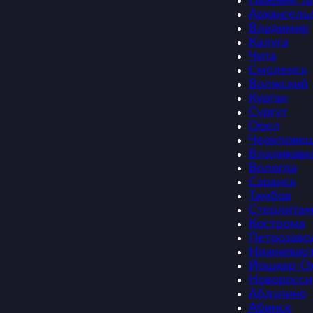
Нижний Та
Архангель
Владимир
Калуга
Чита
Смоленск
Волжский
Курган
Сургут
Орел
Череповец
Владикавк
Вологда
Саранск
Тамбов
Стерлитам
Кострома
Петрозаво
Нижневарт
Йошкар-О
Новоросси
Абдулино
Абинск