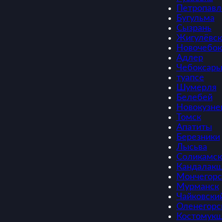
Петропавл
Бугульма
Сызрань
Жигулёвск
Новочебок
Адлер
Чебоксар
туапсе
Шумерля
Белебей
Новокузне
Томск
Апатиты
Березники
Лысьва
Соликамск
Кандалак
Мончегорс
Мурманск
Чайковски
Оленегорс
Костомук