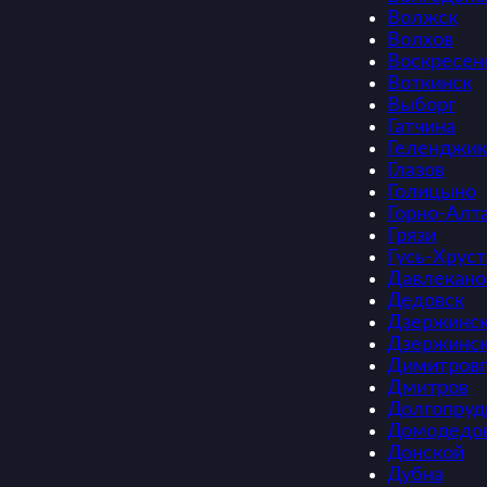
Волжск
Волхов
Воскресен
Воткинск
Выборг
Гатчина
Геленджик
Глазов
Голицыно
Горно-Алт
Грязи
Гусь-Хрус
Давлекано
Дедовск
Дзержинс
Дзержинс
Димитровг
Дмитров
Долгопруд
Домодедо
Донской
Дубна