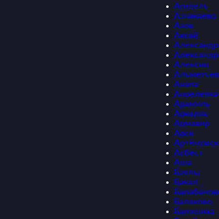
Агидель
Азнакаево
Азов
Аксай
Александр
Александр
Алексин
Альметьев
Анапа
Апрелевка
Арамиль
Аркадак
Армавир
Арск
Артёмовск
Асбест
Аша
Бавлы
Бакал
Балабанов
Балаково
Балашиха