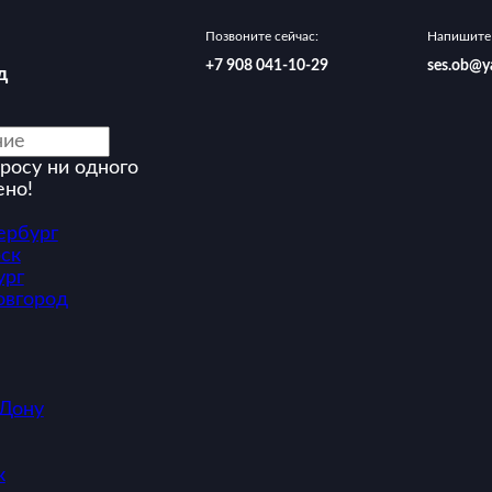
Позвоните сейчас:
Напишите 
‪+7 908 041-10-29
ses.ob@y
д
росу ни одного
ено!
ербург
ск
ург
овгород
-Дону
к