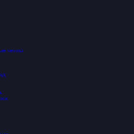
ые челны
ад
ь
рск