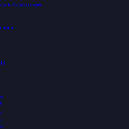
овск-Камчатский
сарск
ы
цк
ша
к
й
к
ша