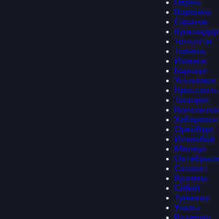
Пермь
Воронеж
Саратов
Краснодар
Тольятти
Тюмень
Ижевск
Барнаул
Ульяновск
Ярославль
Таганрог
Комсомоль
Хабаровск
Оренбург
Ишимбай
Мелеуз
Октябрьск
Салават
Кузнецк
Сибай
Туймазы
Учалы
Рузаевка