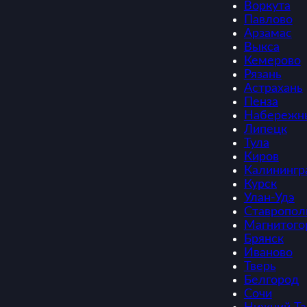
Воркута
Павлово
Арзамас
Выкса
Кемерово
Рязань
Астрахань
Пенза
Набережн
Липецк
Тула
Киров
Калинингр
Курск
Улан-Удэ
Ставропол
Магнитого
Брянск
Иваново
Тверь
Белгород
Сочи