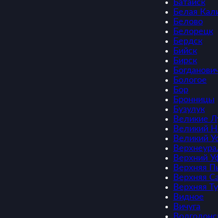
Батайск
Белая Кал
Белово
Белорецк
Бердск
Бийск
Бирск
Богданови
Бологое
Бор
Бронницы
Бузулук
Великие Л
Великий Н
Великий У
Верхнеура
Верхний У
Верхняя 
Верхняя С
Верхняя Т
Видное
Вичуга
Волгодонс