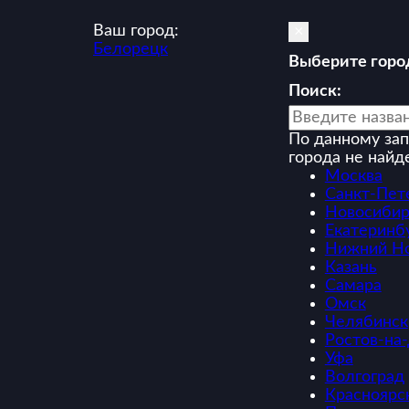
Ваш город:
×
Белорецк
Выберите горо
Поиск:
По данному зап
города не найд
Москва
Санкт-Пет
Новосибир
Екатеринб
Нижний Н
Казань
Самара
Омск
Челябинск
Ростов-на
Уфа
Волгоград
Красноярс