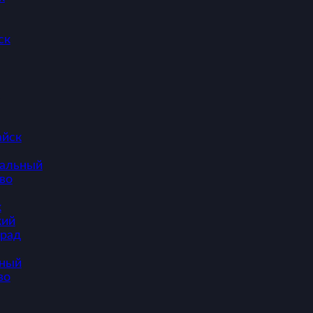
ск
айск
тальный
во
к
кий
рад
ный
во