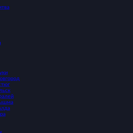
итва
ч
уки
овгород
стюг
льск
фалей
Пышма
алда
ура
к