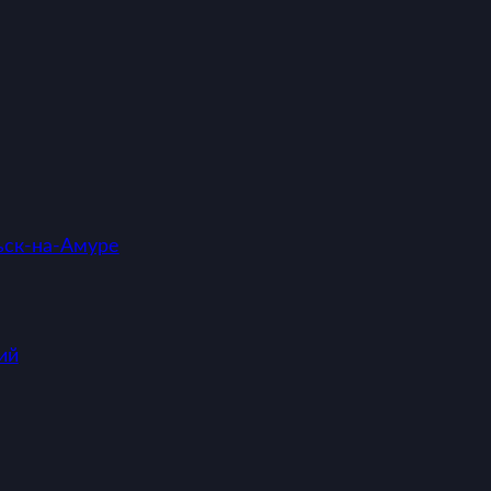
ск-на-Амуре
ий