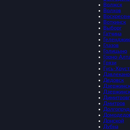
Волжск
Волхов
Воскресен
Воткинск
Выборг
Гатчина
Геленджик
Глазов
Голицыно
Горно-Алт
Грязи
Гусь-Хрус
Давлекано
Дедовск
Дзержинс
Дзержинс
Димитровг
Дмитров
Долгопруд
Домодедо
Донской
Дубна