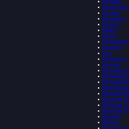
Батайск
Белая Кал
Белово
Белорецк
Бердск
Бийск
Бирск
Богданови
Бологое
Бор
Бронницы
Бузулук
Великие Л
Великий Н
Великий У
Верхнеура
Верхний У
Верхняя 
Верхняя С
Верхняя Т
Видное
Вичуга
Волгодонс