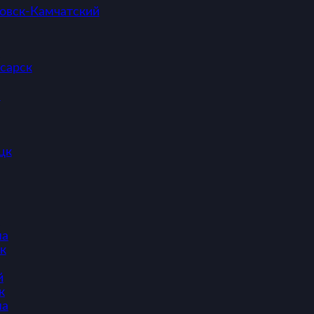
овск-Камчатский
сарск
ы
цк
ша
к
й
к
ша