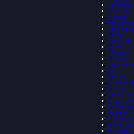
Петропавл
Бугульма
Сызрань
Жигулёвск
Новочебок
Адлер
Чебоксар
туапсе
Шумерля
Белебей
Новокузне
Томск
Апатиты
Березники
Лысьва
Соликамск
Кандалак
Мончегорс
Мурманск
Чайковски
Оленегорс
Костомук