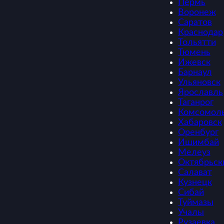
Пермь
Воронеж
Саратов
Краснодар
Тольятти
Тюмень
Ижевск
Барнаул
Ульяновск
Ярославль
Таганрог
Комсомоль
Хабаровск
Оренбург
Ишимбай
Мелеуз
Октябрьск
Салават
Кузнецк
Сибай
Туймазы
Учалы
Рузаевка