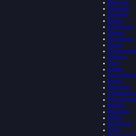
Воркута
Павлово
Арзамас
Выкса
Кемерово
Рязань
Астрахань
Пенза
Набережн
Липецк
Тула
Киров
Калинингр
Курск
Улан-Удэ
Ставропол
Магнитого
Брянск
Иваново
Тверь
Белгород
Сочи