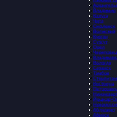
Нижний Та
Архангель
Владимир
Калуга
Чита
Смоленск
Волжский
Курган
Сургут
Орел
Череповец
Владикавк
Вологда
Саранск
Тамбов
Стерлитам
Кострома
Петрозаво
Нижневарт
Йошкар-О
Новоросси
Абдулино
Абинск