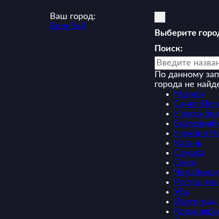
Ваш город:
×
Белебей
Выберите горо
Поиск:
По данному зап
города не найд
Москва
Санкт-Пет
Новосибир
Екатеринб
Нижний Н
Казань
Самара
Омск
Челябинск
Ростов-на
Уфа
Волгоград
Красноярс