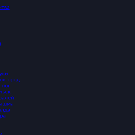
итва
ч
уки
овгород
стюг
льск
фалей
Пышма
алда
ура
к