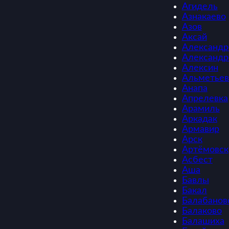
Агидель
Азнакаево
Азов
Аксай
Александр
Александр
Алексин
Альметьев
Анапа
Апрелевка
Арамиль
Аркадак
Армавир
Арск
Артёмовск
Асбест
Аша
Бавлы
Бакал
Балабанов
Балаково
Балашиха