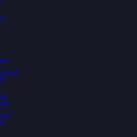
ск
айск
тальный
во
к
кий
рад
ный
во