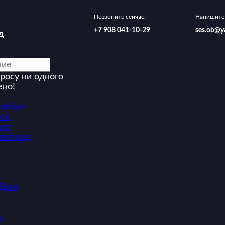
Позвоните сейчас:
Напишите 
‪+7 908 041-10-29
ses.ob@y
д
росу ни одного
ено!
ербург
ск
ург
овгород
-Дону
к