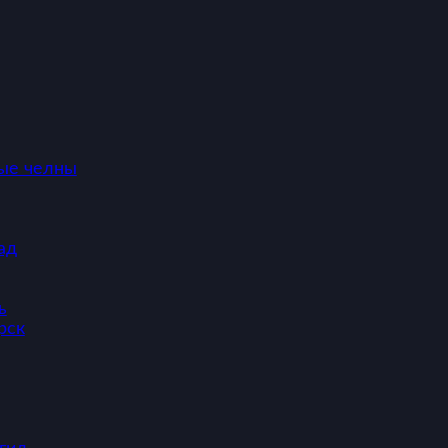
ые челны
ад
ь
рск