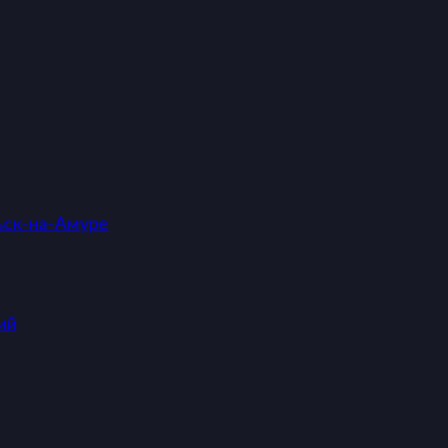
ск-на-Амуре
ий