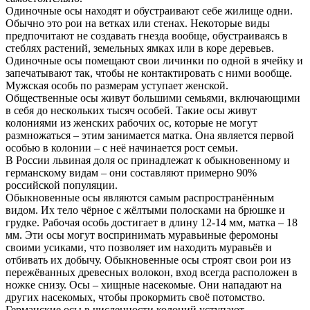
Одиночные осы находят и обустраивают себе жилище одни.
Обычно это рои на ветках или стенах. Некоторые виды
предпочитают не создавать гнезда вообще, обустраиваясь в
стеблях растений, земельных ямках или в коре деревьев.
Одиночные осы помещают свои личинки по одной в ячейку и
запечатывают так, чтобы не контактировать с ними вообще.
Мужская особь по размерам уступает женской.
Общественные осы живут большими семьями, включающими
в себя до нескольких тысяч особей. Такие осы живут
колониями из женских рабочих ос, которые не могут
размножаться – этим занимается матка. Она является первой
особью в колонии – с неё начинается рост семьи.
В России львиная доля ос принадлежат к обыкновенному и
германскому видам – они составляют примерно 90%
российской популяции.
Обыкновенные осы являются самым распространённым
видом. Их тело чёрное с жёлтыми полосками на брюшке и
грудке. Рабочая особь достигает в длину 12-14 мм, матка – 18
мм. Эти осы могут воспринимать муравьиные феромоны
своими усиками, что позволяет им находить муравьёв и
отбивать их добычу. Обыкновенные осы строят свои рои из
пережёванных древесных волокон, вход всегда расположен в
ножке снизу. Осы – хищные насекомые. Они нападают на
других насекомых, чтобы прокормить своё потомство.
Германские осы в численности колоний уступают