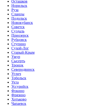
Осташков
Норильск
Руза
Сланцы
Подольск
Новокубанск
Советск
Суздаль
Приозерск
Рубцовск
Ступино
Сухой-Лог
Старый-Крым
Ужур
Сысерть
Троицк
Северодвинск
Углич
Тобольск
Ухта
Уссурийск
Фокино
Фрязино
Хотьково
Чапаевск