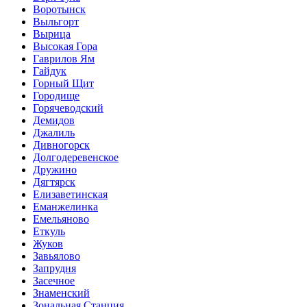
Воротынск
Выльгорт
Вырица
Высокая Гора
Гаврилов Ям
Гайдук
Горный Щит
Городище
Горячеводский
Демидов
Джалиль
Дивногорск
Долгодеревенское
Дружино
Дягтярск
Елизаветинская
Еманжелинка
Емельяново
Еткуль
Жуков
Завьялово
Запрудня
Засечное
Знаменский
Зональная Станция