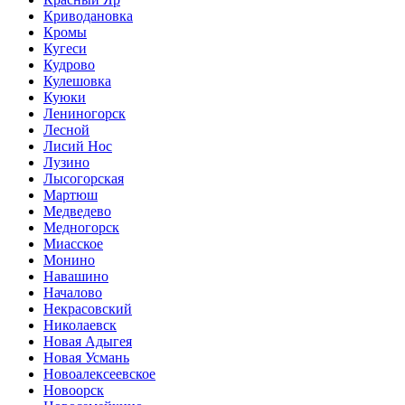
Криводановка
Кромы
Кугеси
Кудрово
Кулешовка
Куюки
Лениногорск
Лесной
Лисий Нос
Лузино
Лысогорская
Мартюш
Медведево
Медногорск
Миасское
Монино
Навашино
Началово
Некрасовский
Николаевск
Новая Адыгея
Новая Усмань
Новоалексеевское
Новоорск