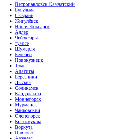
Петропавловск-Камчатский
Бугульма
Сызрань
Жигулёвск
Новочебоксарск
Адлер
Чебоксары
туапсе
Шумерля
Белебей
Новокузнецк
Томск
Апатиты
Березники
Лысьва
Соликамск
Кандалакша
Мончегорск
Мурманск
Чайковский
Оленегорск
Костомукша
Воркута
Павлово
Арзамас