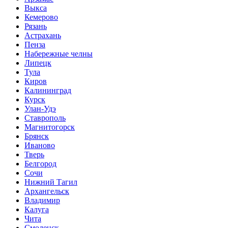
Выкса
Кемерово
Рязань
Астрахань
Пенза
Набережные челны
Липецк
Тула
Киров
Калининград
Курск
Улан-Удэ
Ставрополь
Магнитогорск
Брянск
Иваново
Тверь
Белгород
Сочи
Нижний Тагил
Архангельск
Владимир
Калуга
Чита
Смоленск