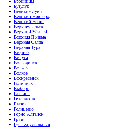
Бронницы
Бузулук
Великие Луки
Великий Новгород
Великий Устюг
Верхнеуральск
Верхний Уфалей
Верхняя Пышма
Верхняя Салда
Верхняя Тура
Видное
Вичуга
Волгодонск
Волжск
Волхов
Воскресенск
Воткинск
Выборг
Гатчина
Геленджик
Глазов
Голицыно
Горно-Алтайск
Грязи
Гусь-Хрустальный