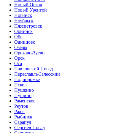
Новый Оскол
Новый Уренгой
Ногинск
Ноябрьск
Нязепетровск
Обнинск
Обь
Одинцово
Озёры
Орехово-Зуево
Орск
Оса
Павловский Посад
Переславль-Залесский
Подпорожье
Псков
Пушкино
Пущино
Раменское
Реутов
Ржев
Рыбинск
Сарапул
Сергиев Посад
Серпухов