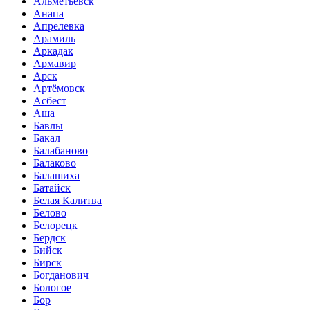
Альметьевск
Анапа
Апрелевка
Арамиль
Аркадак
Армавир
Арск
Артёмовск
Асбест
Аша
Бавлы
Бакал
Балабаново
Балаково
Балашиха
Батайск
Белая Калитва
Белово
Белорецк
Бердск
Бийск
Бирск
Богданович
Бологое
Бор