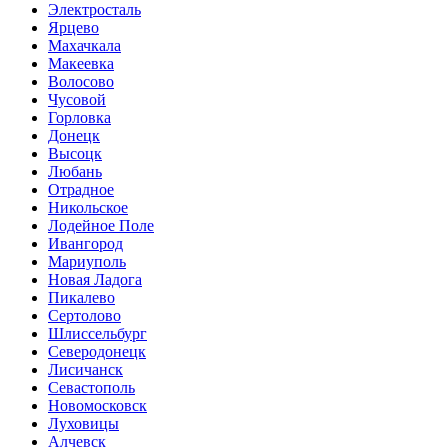
Электросталь
Ярцево
Махачкала
Макеевка
Волосово
Чусовой
Горловка
Донецк
Высоцк
Любань
Отрадное
Никольское
Лодейное Поле
Ивангород
Мариуполь
Новая Ладога
Пикалево
Сертолово
Шлиссельбург
Северодонецк
Лисичанск
Севастополь
Новомосковск
Луховицы
Алчевск