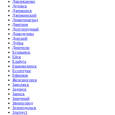
Давлеканово
Дедовск
Дзержинск
Дзержинский
Димитровград
Дмитров
Долгопрудный
Домодедово
Донской
Дубна
Дюртюли
Егорьевск
Ейск
Елабуга
Еманжелинск
Ессентуки
Ефремов
Железногорск
Заволжск
Задонск
Заинск
Заречный
Звенигород
Зеленодольск
Златоуст