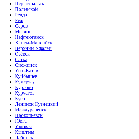
Первоуральск
Полевской
Ревда
Реж
Серов
Мегион
Нефтеюганск
Ханты-Мансийск
Верхний-Уфалей
Озёрск
Сатка
Снежинск
Усть-Катав
Куйбышев
Кумертау
Курлово
Курчатов
Куса
Ленинск-Кузнецкий
Междуреченск
Прокопьевск
Юрга
Узловая
Кыштым
Лабинск