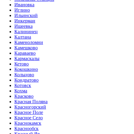
Ивановка
Иглино
Ильинский
Инкерман
Ишеевка
Калининец
Калтана
Каменоломни
Камешково
Караваево
Кармаскалы
Кетово
Кокошкино
Кольцово
Кондратово
Котовск
Кохма
Красково
Красная Поляна
Красногорский
Красное Поле
Красное Село
Краснокамск
Краснообск
Красный Яр