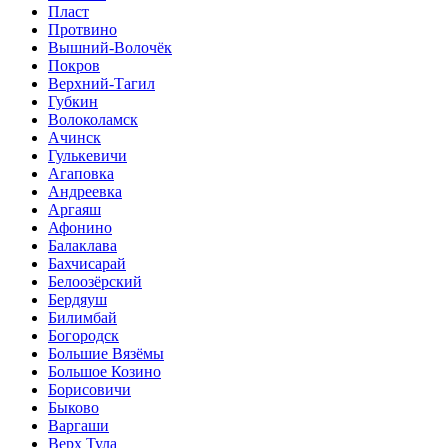
Пласт
Протвино
Вышний-Волочёк
Покров
Верхний-Тагил
Губкин
Волоколамск
Ачинск
Гулькевичи
Агаповка
Андреевка
Аргаяш
Афонино
Балаклава
Бахчисарай
Белоозёрский
Бердяуш
Билимбай
Богородск
Большие Вязёмы
Большое Козино
Борисовичи
Быково
Варгаши
Верх Тула