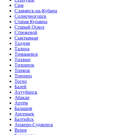
Сим
Славянск-на-Кубани
Солнечногорск
Старая Купавна
Старый Оскол
Стрежевой
Сыктывкар
Талдом
Талица
Тимашевск
Тихвин
Тихорецк
Торжок
Торопец
Тосно
Балей
Ахтубинск
Абакан
Артём
Балашов
Арсеньев
Балтийск
Анжеро-Судженск
Верея