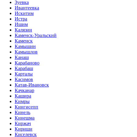
Зуевка
Ивантеевка
Искитим
Истра
Ишим
Калязин
Каменск-Уральский
Каменск
Камышин
Камышлов
Канаш
Карабаново
Карабаш
Карталы
Касимов
Катав-Ивановск
Качканар
Кашира
Кимры
Кингисепп
Кинель
Кинешма
Киржач
Кириши
Киселевск