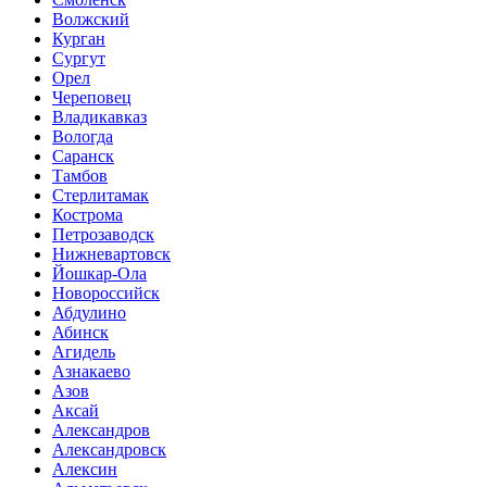
Волжский
Курган
Сургут
Орел
Череповец
Владикавказ
Вологда
Саранск
Тамбов
Стерлитамак
Кострома
Петрозаводск
Нижневартовск
Йошкар-Ола
Новороссийск
Абдулино
Абинск
Агидель
Азнакаево
Азов
Аксай
Александров
Александровск
Алексин