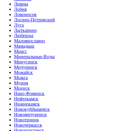
Ливны
Лобня
Ломоносов
Лосино-Петровский
Луга
Лыткарино
Люберцы
Малоярославец
Мамадыш
Миасс
Минеральные-Воды
Минусинск
Мичуринск
Можайск
Можга
Муром
Мценск
Наро-Фоминск
Нефтекамск
Нижнекамск
Новокуйбышевск
Новомичуринск
Новотроицк
Новочеркасск
Новошахтинск