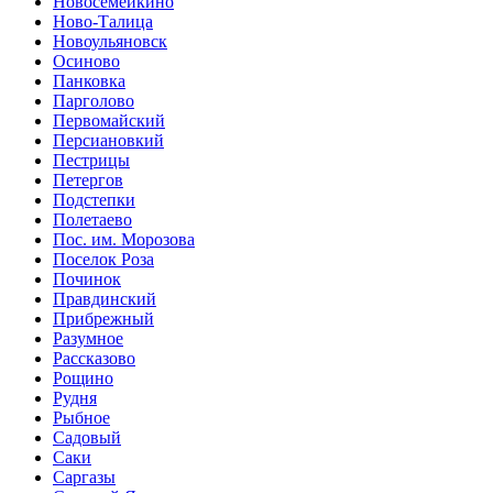
Новосемейкино
Ново-Талица
Новоульяновск
Осиново
Панковка
Парголово
Первомайский
Персиановкий
Пестрицы
Петергов
Подстепки
Полетаево
Пос. им. Морозова
Поселок Роза
Починок
Правдинский
Прибрежный
Разумное
Рассказово
Рощино
Рудня
Рыбное
Садовый
Саки
Саргазы