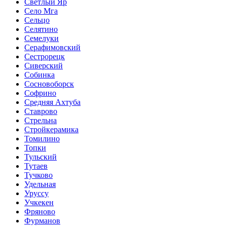
Светлый Яр
Село Мга
Сельцо
Селятино
Семелуки
Серафимовский
Сестрорецк
Сиверский
Собинка
Сосновоборск
Софрино
Средняя Ахтуба
Ставрово
Стрельна
Стройкерамика
Томилино
Топки
Тульский
Тутаев
Тучково
Удельная
Уруссу
Учкекен
Фряново
Фурманов