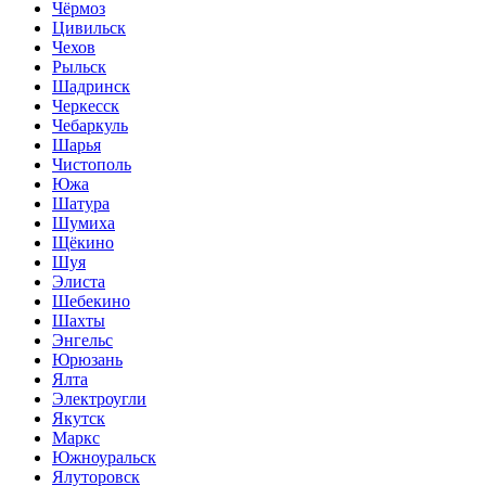
Чёрмоз
Цивильск
Чехов
Рыльск
Шадринск
Черкесск
Чебаркуль
Шарья
Чистополь
Южа
Шатура
Шумиха
Щёкино
Шуя
Элиста
Шебекино
Шахты
Энгельс
Юрюзань
Ялта
Электроугли
Якутск
Маркс
Южноуральск
Ялуторовск