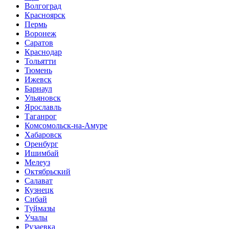
Волгоград
Красноярск
Пермь
Воронеж
Саратов
Краснодар
Тольятти
Тюмень
Ижевск
Барнаул
Ульяновск
Ярославль
Таганрог
Комсомольск-на-Амуре
Хабаровск
Оренбург
Ишимбай
Мелеуз
Октябрьский
Салават
Кузнецк
Сибай
Туймазы
Учалы
Рузаевка