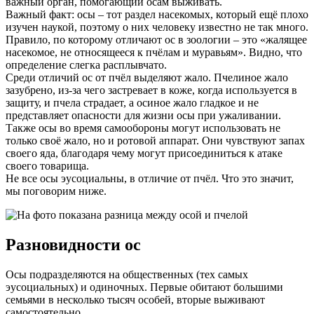
важный орган, помогающий осам выживать.
Важный факт: осы – тот раздел насекомых, который ещё плохо
изучен наукой, поэтому о них человеку известно не так много.
Правило, по которому отличают ос в зоологии – это «жалящее
насекомое, не относящееся к пчёлам и муравьям». Видно, что
определение слегка расплывчато.
Среди отличий ос от пчёл выделяют жало. Пчелиное жало
зазубрено, из-за чего застревает в коже, когда используется в
защиту, и пчела страдает, а осиное жало гладкое и не
представляет опасности для жизни осы при ужаливании.
Также осы во время самообороны могут использовать не
только своё жало, но и ротовой аппарат. Они чувствуют запах
своего яда, благодаря чему могут присоединиться к атаке
своего товарища.
Не все осы эусоциальны, в отличие от пчёл. Что это значит,
мы поговорим ниже.
Разновидности ос
Осы подразделяются на общественных (тех самых
эусоциальных) и одиночных. Первые обитают большими
семьями в несколько тысяч особей, вторые выживают
самостоятельно.