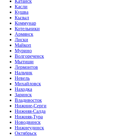
Катайск
Касли
Кушва
Кызыл
Коммунар
Котельники
Армянск
Лиски
Майкоп
Мурино
Волгореченск
Мытищи
Лермонтов
Нальчик
Невель
Михайловск
Находка
Заринск
Владивосток
Нижние-Серги
Нижняя-Салда
Нижняя-Тура
Новодвинск
Нижнеудинск
Октябрьск