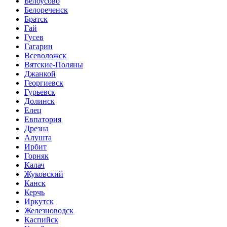
Белоусово
Белореченск
Братск
Гай
Гусев
Гагарин
Всеволожск
Вятские-Поляны
Джанкой
Георгиевск
Гурьевск
Долинск
Елец
Евпатория
Дрезна
Алушта
Ирбит
Горняк
Калач
Жуковский
Канск
Керчь
Иркутск
Железноводск
Каспийск