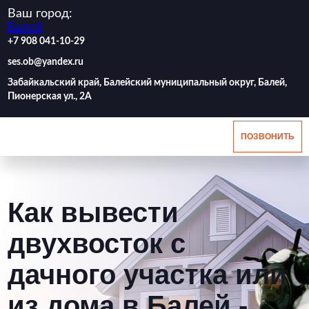
Ваш город:
Балей
‪+7 908 041-10-29
ses.ob@yandex.ru
Забайкальский край, Балейский муниципальный округ, Балей,
Пионерская ул., 2А
ПОЗВОНИТЬ
Как вывести
двухвосток с
дачного участка или
из дома в Балей -