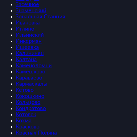
Засечное
Знаменский
Зональная Станция
Ивановка
Иглино
Ильинский
Инкерман
Ишеевка
Калининец
Калтана
Каменоломни
Камешково
Караваево
Кармаскалы
Кетово
Кокошкино
Кольцово
Кондратово
Котовск
Кохма
Красково
Красная Поляна