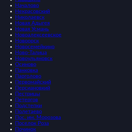
Началово
Некрасовский
Николаевск
Новая Адыгея
Новая Усмань
Новоалексеевское
Новоорск
Новосемейкино
Ново-Талица
Новоульяновск
Осиново
Панковка
Парголово
Первомайский
Персиановкий
Пестрицы
Петергов
Подстепки
Полетаево
Пос. им. Морозова
Поселок Роза
Починок