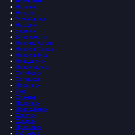
Лермонтов
Нальчик
Невель
Михайловск
Находка
Заринск
Владивосток
Нижние-Серги
Нижняя-Салда
Нижняя-Тура
Новодвинск
Нижнеудинск
Октябрьск
Осташков
Норильск
Руза
Сланцы
Подольск
Новокубанск
Советск
Суздаль
Приозерск
Рубцовск