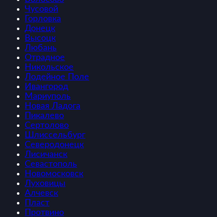
Чусовой
Горловка
Донецк
Высоцк
Любань
Отрадное
Никольское
Лодейное Поле
Ивангород
Мариуполь
Новая Ладога
Пикалево
Сертолово
Шлиссельбург
Северодонецк
Лисичанск
Севастополь
Новомосковск
Луховицы
Алчевск
Пласт
Протвино