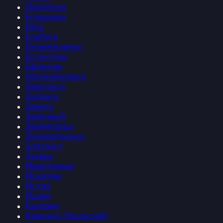
Дюртюли
Егорьевск
Ейск
Елабуга
Еманжелинск
Ессентуки
Ефремов
Железногорск
Заволжск
Задонск
Заинск
Заречный
Звенигород
Зеленодольск
Златоуст
Зуевка
Ивантеевка
Искитим
Истра
Ишим
Калязин
Каменск-Уральский