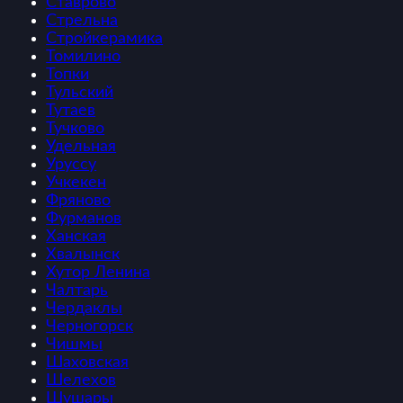
Ставрово
Стрельна
Стройкерамика
Томилино
Топки
Тульский
Тутаев
Тучково
Удельная
Уруссу
Учкекен
Фряново
Фурманов
Ханская
Хвалынск
Хутор Ленина
Чалтарь
Чердаклы
Черногорск
Чишмы
Шаховская
Шелехов
Шушары