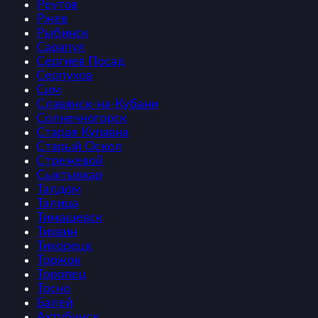
Реутов
Ржев
Рыбинск
Сарапул
Сергиев Посад
Серпухов
Сим
Славянск-на-Кубани
Солнечногорск
Старая Купавна
Старый Оскол
Стрежевой
Сыктывкар
Талдом
Талица
Тимашевск
Тихвин
Тихорецк
Торжок
Торопец
Тосно
Балей
Ахтубинск