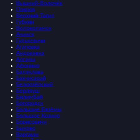
Вышний-Волочёк
Покров
Верхний-Тагил
Губкин
Волоколамск
Ачинск
Гулькевичи
Агаповка
Андреевка
Аргаяш
Афонино
Балаклава
Бахчисарай
Белоозёрский
Бердяуш
Билимбай
Богородск
Большие Вязёмы
Большое Козино
Борисовичи
Быково
Варгаши