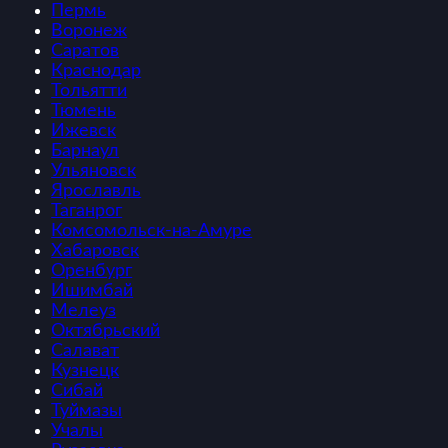
Пермь
Воронеж
Саратов
Краснодар
Тольятти
Тюмень
Ижевск
Барнаул
Ульяновск
Ярославль
Таганрог
Комсомольск-на-Амуре
Хабаровск
Оренбург
Ишимбай
Мелеуз
Октябрьский
Салават
Кузнецк
Сибай
Туймазы
Учалы