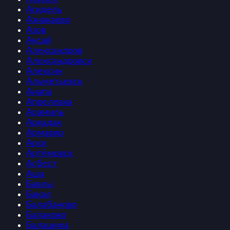
Агидель
Азнакаево
Азов
Аксай
Александров
Александровск
Алексин
Альметьевск
Анапа
Апрелевка
Арамиль
Аркадак
Армавир
Арск
Артёмовск
Асбест
Аша
Бавлы
Бакал
Балабаново
Балаково
Балашиха