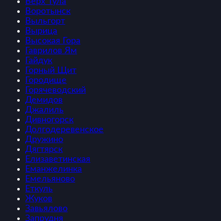
Верх Тула
Воротынск
Выльгорт
Вырица
Высокая Гора
Гаврилов Ям
Гайдук
Горный Щит
Городище
Горячеводский
Демидов
Джалиль
Дивногорск
Долгодеревенское
Дружино
Дягтярск
Елизаветинская
Еманжелинка
Емельяново
Еткуль
Жуков
Завьялово
Запрудня