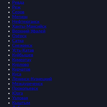
Ревда
Реж
Серов
Мегион
Нефтеюганск
Ханты-Мансийск
Верхний-Уфалей
Озёрск
Сатка
Снежинск
Усть-Катав
Куйбышев
Кумертау
Курлово
Курчатов
Куса
Ленинск-Кузнецкий
Междуреченск
Прокопьевск
Юрга
Узловая
Кыштым