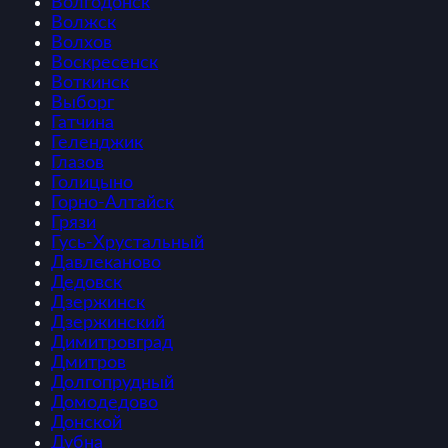
Волгодонск
Волжск
Волхов
Воскресенск
Воткинск
Выборг
Гатчина
Геленджик
Глазов
Голицыно
Горно-Алтайск
Грязи
Гусь-Хрустальный
Давлеканово
Дедовск
Дзержинск
Дзержинский
Димитровград
Дмитров
Долгопрудный
Домодедово
Донской
Дубна