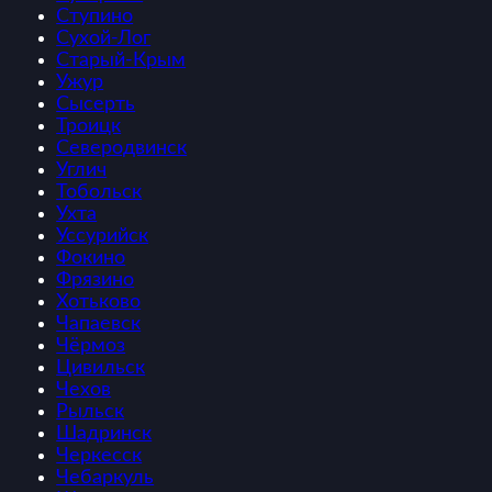
Ступино
Сухой-Лог
Старый-Крым
Ужур
Сысерть
Троицк
Северодвинск
Углич
Тобольск
Ухта
Уссурийск
Фокино
Фрязино
Хотьково
Чапаевск
Чёрмоз
Цивильск
Чехов
Рыльск
Шадринск
Черкесск
Чебаркуль