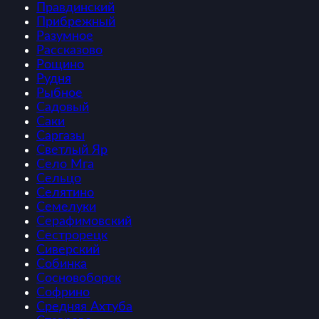
Правдинский
Прибрежный
Разумное
Рассказово
Рощино
Рудня
Рыбное
Садовый
Саки
Саргазы
Светлый Яр
Село Мга
Сельцо
Селятино
Семелуки
Серафимовский
Сестрорецк
Сиверский
Собинка
Сосновоборск
Софрино
Средняя Ахтуба