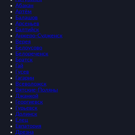
Абакан
Артём
Балашов
Арсеньев
Балтийск
Анжеро-Судженск
Верея
Белоусово
Белореченск
Братск
Гай
Гусев
Гагарин
Всеволожск
Вятские-Поляны
Джанкой
Георгиевск
Гурьевск
Долинск
Елец
Евпатория
Дрезна