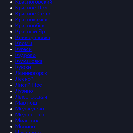
Красногорский
Красное Поле
Красное Село
Краснокамск
Краснообск
Красный Яр
Криводановка
Кромы
Кугеси
Кудрово
Кулешовка
Куюки
Лениногорск
Лесной
Лисий Нос
Лузино
Лысогорская
Мартюш
Медведево
Медногорск
Миасское
Монино
Навашино