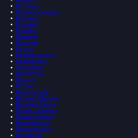
Козельск
Козьмодемьянск
Коломна
Колпино
Копейск
Коркино
Королев
Котлас
Красноармейск
Красногорск
Кронштадт
Кропоткин
Крымск
Кстово
Берёзовский
Верхняя-Пышма
Верхняя-Салда
Краснотурьинск
Красноуфимск
Новоуральск
Первоуральск
Полевской