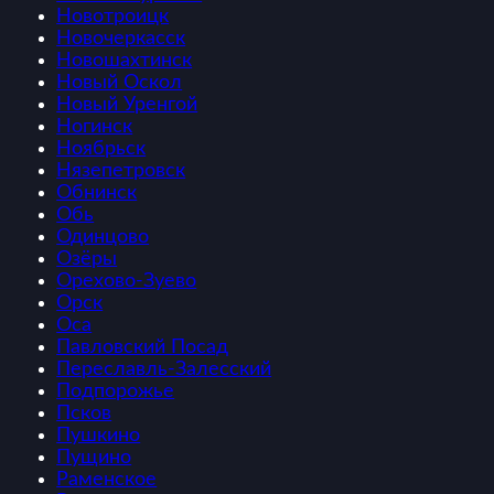
Новотроицк
Новочеркасск
Новошахтинск
Новый Оскол
Новый Уренгой
Ногинск
Ноябрьск
Нязепетровск
Обнинск
Обь
Одинцово
Озёры
Орехово-Зуево
Орск
Оса
Павловский Посад
Переславль-Залесский
Подпорожье
Псков
Пушкино
Пущино
Раменское