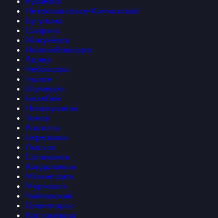
Рузаевка
Петропавловск-Камчатский
Бугульма
Сызрань
Жигулёвск
Новочебоксарск
Адлер
Чебоксары
туапсе
Шумерля
Белебей
Новокузнецк
Томск
Апатиты
Березники
Лысьва
Соликамск
Кандалакша
Мончегорск
Мурманск
Чайковский
Оленегорск
Костомукша