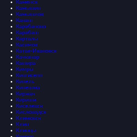
Каменск
Камышин
Камышлов
Канаш
Карабаново
Карабаш
Карталы
Касимов
Катав-Ивановск
Качканар
Кашира
Кимры
Кингисепп
Кинель
Кинешма
Киржач
Кириши
Киселевск
Кисловодск
Климовск
Клин
Клинцы
Ковров