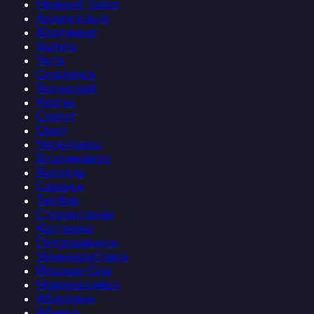
Нижний Тагил
Архангельск
Владимир
Калуга
Чита
Смоленск
Волжский
Курган
Сургут
Орел
Череповец
Владикавказ
Вологда
Саранск
Тамбов
Стерлитамак
Кострома
Петрозаводск
Нижневартовск
Йошкар-Ола
Новороссийск
Абдулино
Абинск