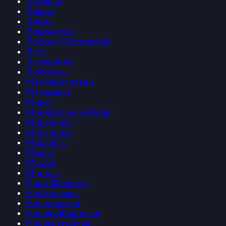
Лабинск
Ливны
Лобня
Ломоносов
Лосино-Петровский
Луга
Лыткарино
Люберцы
Малоярославец
Мамадыш
Миасс
Минеральные-Воды
Минусинск
Мичуринск
Можайск
Можга
Муром
Мценск
Наро-Фоминск
Нефтекамск
Нижнекамск
Новокуйбышевск
Новомичуринск