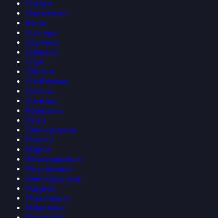
Шарья
Чистополь
Южа
Шатура
Шумиха
Щёкино
Шуя
Элиста
Шебекино
Шахты
Энгельс
Юрюзань
Ялта
Электроугли
Якутск
Маркс
Южноуральск
Ялуторовск
Электросталь
Ярцево
Махачкала
Макеевка
Волосово