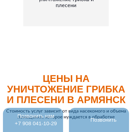
плесени
ЦЕНЫ НА
УНИЧТОЖЕНИЕ ГРИБКА
И ПЛЕСЕНИ В АРМЯНСК
Стоимость услуг зависит от вида насекомого и объема
Позвонить нам
помещения, которое нуждается в обработке
Позвонить
‪+7 908 041-10-29