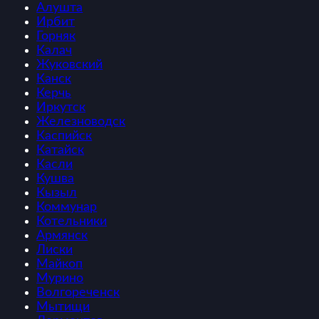
Алушта
Ирбит
Горняк
Калач
Жуковский
Канск
Керчь
Иркутск
Железноводск
Каспийск
Катайск
Касли
Кушва
Кызыл
Коммунар
Котельники
Армянск
Лиски
Майкоп
Мурино
Волгореченск
Мытищи