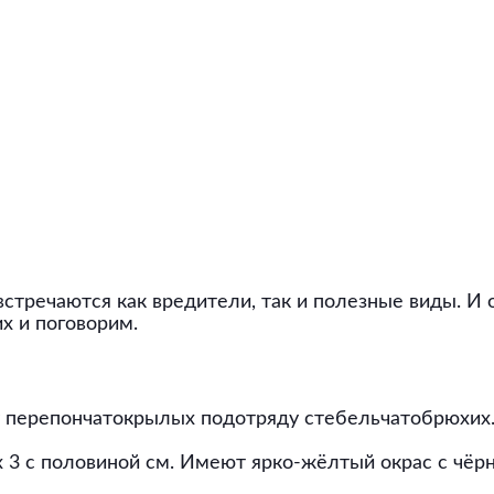
тречаются как вредители, так и полезные виды. И о
их и поговорим.
у перепончатокрылых подотряду стебельчатобрюхих.
 3 с половиной см. Имеют ярко-жёлтый окрас с чёрн