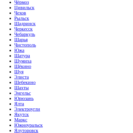
Чёрмоз
Цивильск
Чехов
Рыльск
Шадринск
Черкесск
Чебаркуль
Шарья
Чистополь
Южа
Шатура
Шумиха
Щёкино
Шуя
Элиста
Шебекино
Шахты
Энгельс
Юрюзань
Ялта
Электроугли
Якутск
Маркс
Южноуральск
Ялуторовск