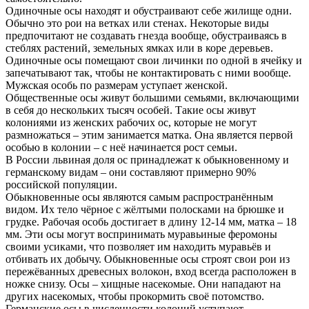
Одиночные осы находят и обустраивают себе жилище одни.
Обычно это рои на ветках или стенах. Некоторые виды
предпочитают не создавать гнезда вообще, обустраиваясь в
стеблях растений, земельных ямках или в коре деревьев.
Одиночные осы помещают свои личинки по одной в ячейку и
запечатывают так, чтобы не контактировать с ними вообще.
Мужская особь по размерам уступает женской.
Общественные осы живут большими семьями, включающими
в себя до нескольких тысяч особей. Такие осы живут
колониями из женских рабочих ос, которые не могут
размножаться – этим занимается матка. Она является первой
особью в колонии – с неё начинается рост семьи.
В России львиная доля ос принадлежат к обыкновенному и
германскому видам – они составляют примерно 90%
российской популяции.
Обыкновенные осы являются самым распространённым
видом. Их тело чёрное с жёлтыми полосками на брюшке и
грудке. Рабочая особь достигает в длину 12-14 мм, матка – 18
мм. Эти осы могут воспринимать муравьиные феромоны
своими усиками, что позволяет им находить муравьёв и
отбивать их добычу. Обыкновенные осы строят свои рои из
пережёванных древесных волокон, вход всегда расположен в
ножке снизу. Осы – хищные насекомые. Они нападают на
других насекомых, чтобы прокормить своё потомство.
Германские осы в численности колоний уступают