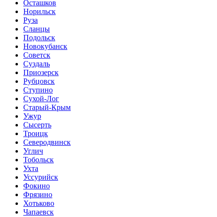
Осташков
Норильск
Руза
Сланцы
Подольск
Новокубанск
Советск
Суздаль
Приозерск
Рубцовск
Ступино
Сухой-Лог
Старый-Крым
Ужур
Сысерть
Троицк
Северодвинск
Углич
Тобольск
Ухта
Уссурийск
Фокино
Фрязино
Хотьково
Чапаевск