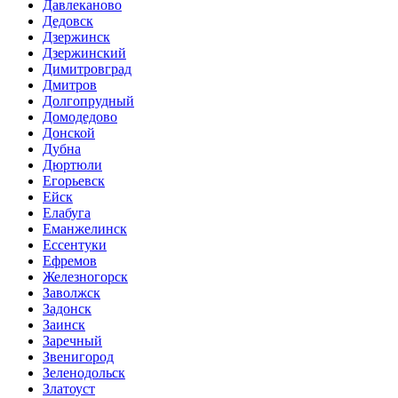
Давлеканово
Дедовск
Дзержинск
Дзержинский
Димитровград
Дмитров
Долгопрудный
Домодедово
Донской
Дубна
Дюртюли
Егорьевск
Ейск
Елабуга
Еманжелинск
Ессентуки
Ефремов
Железногорск
Заволжск
Задонск
Заинск
Заречный
Звенигород
Зеленодольск
Златоуст