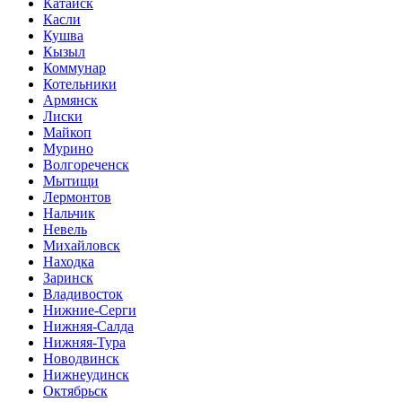
Катайск
Касли
Кушва
Кызыл
Коммунар
Котельники
Армянск
Лиски
Майкоп
Мурино
Волгореченск
Мытищи
Лермонтов
Нальчик
Невель
Михайловск
Находка
Заринск
Владивосток
Нижние-Серги
Нижняя-Салда
Нижняя-Тура
Новодвинск
Нижнеудинск
Октябрьск