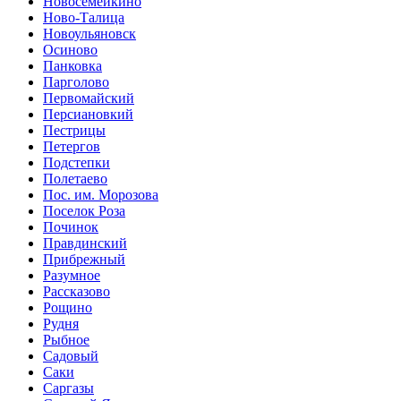
Новосемейкино
Ново-Талица
Новоульяновск
Осиново
Панковка
Парголово
Первомайский
Персиановкий
Пестрицы
Петергов
Подстепки
Полетаево
Пос. им. Морозова
Поселок Роза
Починок
Правдинский
Прибрежный
Разумное
Рассказово
Рощино
Рудня
Рыбное
Садовый
Саки
Саргазы