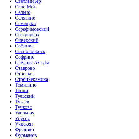
Светлый Яр
Село Мга
Сельцо
Селятино
Семелуки
Серафимовский
Сестрорецк
Сиверский
Собинка
Сосновоборск
Софрино
Средняя Ахтуба
Ставрово
Стрельна
Стройкерамика
Томилино
Топки
Тульский
Тутаев
Тучково
Удельная
Уруссу
Учкекен
Фряново
Фурманов