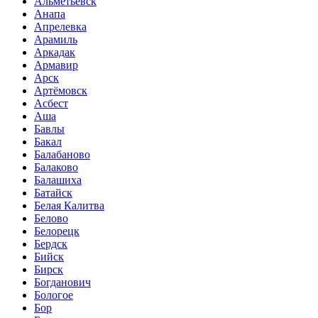
Альметьевск
Анапа
Апрелевка
Арамиль
Аркадак
Армавир
Арск
Артёмовск
Асбест
Аша
Бавлы
Бакал
Балабаново
Балаково
Балашиха
Батайск
Белая Калитва
Белово
Белорецк
Бердск
Бийск
Бирск
Богданович
Бологое
Бор