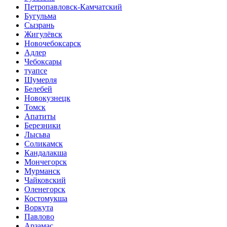
Петропавловск-Камчатский
Бугульма
Сызрань
Жигулёвск
Новочебоксарск
Адлер
Чебоксары
туапсе
Шумерля
Белебей
Новокузнецк
Томск
Апатиты
Березники
Лысьва
Соликамск
Кандалакша
Мончегорск
Мурманск
Чайковский
Оленегорск
Костомукша
Воркута
Павлово
Арзамас