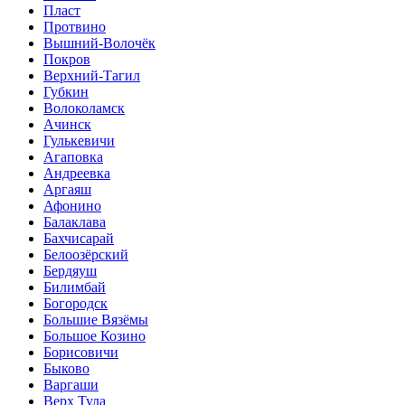
Пласт
Протвино
Вышний-Волочёк
Покров
Верхний-Тагил
Губкин
Волоколамск
Ачинск
Гулькевичи
Агаповка
Андреевка
Аргаяш
Афонино
Балаклава
Бахчисарай
Белоозёрский
Бердяуш
Билимбай
Богородск
Большие Вязёмы
Большое Козино
Борисовичи
Быково
Варгаши
Верх Тула