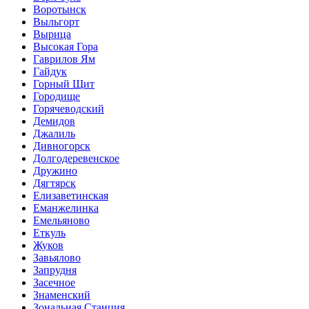
Воротынск
Выльгорт
Вырица
Высокая Гора
Гаврилов Ям
Гайдук
Горный Щит
Городище
Горячеводский
Демидов
Джалиль
Дивногорск
Долгодеревенское
Дружино
Дягтярск
Елизаветинская
Еманжелинка
Емельяново
Еткуль
Жуков
Завьялово
Запрудня
Засечное
Знаменский
Зональная Станция