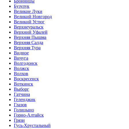
Бронницы
Бузулук
Великие Луки
Великий Новгород
Великий Устюг
Верхнеуральск
Верхний Уфалей
Верхняя Пышма
Верхняя Салда
Верхняя Тура
Видное
Вичуга
Волгодонск
Волжск
Волхов
Воскресенск
Воткинск
Выборг
Гатчина
Геленджик
Глазов
Голицыно
Горно-Алтайск
Грязи
Гусь-Хрустальный