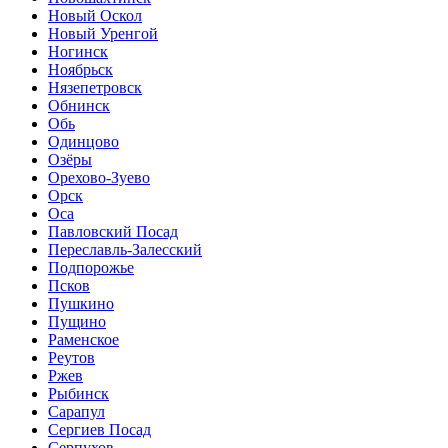
Новый Оскол
Новый Уренгой
Ногинск
Ноябрьск
Нязепетровск
Обнинск
Обь
Одинцово
Озёры
Орехово-Зуево
Орск
Оса
Павловский Посад
Переславль-Залесский
Подпорожье
Псков
Пушкино
Пущино
Раменское
Реутов
Ржев
Рыбинск
Сарапул
Сергиев Посад
Серпухов