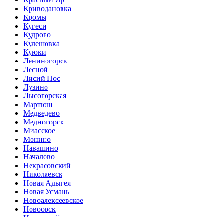
Криводановка
Кромы
Кугеси
Кудрово
Кулешовка
Куюки
Лениногорск
Лесной
Лисий Нос
Лузино
Лысогорская
Мартюш
Медведево
Медногорск
Миасское
Монино
Навашино
Началово
Некрасовский
Николаевск
Новая Адыгея
Новая Усмань
Новоалексеевское
Новоорск