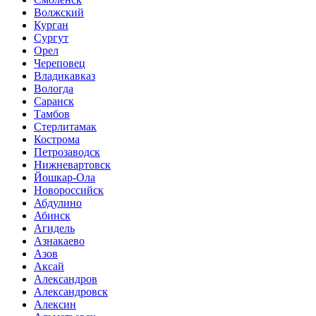
Волжский
Курган
Сургут
Орел
Череповец
Владикавказ
Вологда
Саранск
Тамбов
Стерлитамак
Кострома
Петрозаводск
Нижневартовск
Йошкар-Ола
Новороссийск
Абдулино
Абинск
Агидель
Азнакаево
Азов
Аксай
Александров
Александровск
Алексин