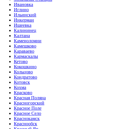
Ивановка
Иглино
Ильинский
Инкерман
Ишеевка
Калининец
Калтана
Каменоломни
Камешково
Караваево
Кармаскалы
Кетово
Кокошкино
Кольцово
Кондратово
Котовск
Кохма
Красково
Красная Поляна
Красногорский
Красное Поле
Красное Село
Краснокамск
Краснообск
Красный Яр