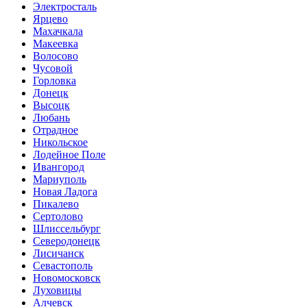
Электросталь
Ярцево
Махачкала
Макеевка
Волосово
Чусовой
Горловка
Донецк
Высоцк
Любань
Отрадное
Никольское
Лодейное Поле
Ивангород
Мариуполь
Новая Ладога
Пикалево
Сертолово
Шлиссельбург
Северодонецк
Лисичанск
Севастополь
Новомосковск
Луховицы
Алчевск