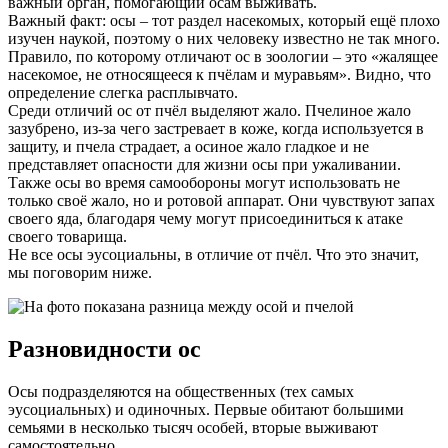
важный орган, помогающий осам выживать.
Важный факт: осы – тот раздел насекомых, который ещё плохо
изучен наукой, поэтому о них человеку известно не так много.
Правило, по которому отличают ос в зоологии – это «жалящее
насекомое, не относящееся к пчёлам и муравьям». Видно, что
определение слегка расплывчато.
Среди отличий ос от пчёл выделяют жало. Пчелиное жало
зазубрено, из-за чего застревает в коже, когда используется в
защиту, и пчела страдает, а осиное жало гладкое и не
представляет опасности для жизни осы при ужаливании.
Также осы во время самообороны могут использовать не
только своё жало, но и ротовой аппарат. Они чувствуют запах
своего яда, благодаря чему могут присоединиться к атаке
своего товарища.
Не все осы эусоциальны, в отличие от пчёл. Что это значит,
мы поговорим ниже.
Разновидности ос
Осы подразделяются на общественных (тех самых
эусоциальных) и одиночных. Первые обитают большими
семьями в несколько тысяч особей, вторые выживают
самостоятельно.