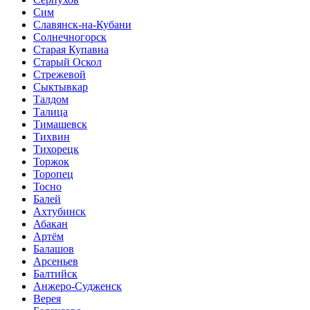
Сим
Славянск-на-Кубани
Солнечногорск
Старая Купавна
Старый Оскол
Стрежевой
Сыктывкар
Талдом
Талица
Тимашевск
Тихвин
Тихорецк
Торжок
Торопец
Тосно
Балей
Ахтубинск
Абакан
Артём
Балашов
Арсеньев
Балтийск
Анжеро-Судженск
Верея