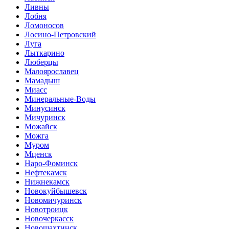
Ливны
Лобня
Ломоносов
Лосино-Петровский
Луга
Лыткарино
Люберцы
Малоярославец
Мамадыш
Миасс
Минеральные-Воды
Минусинск
Мичуринск
Можайск
Можга
Муром
Мценск
Наро-Фоминск
Нефтекамск
Нижнекамск
Новокуйбышевск
Новомичуринск
Новотроицк
Новочеркасск
Новошахтинск