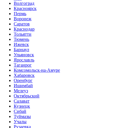
Волгоград
Красноярск
Пермь
Воронеж
Саратов
Краснодар
Тольятти
Тюмень
Ижевск
Барнаул
Ульяновск
Ярославль
Таганрог
Комсомольск-на-Амуре
Хабаровск
Оренбург
Ишимбай
Мелеуз
Октябрьский
Салават
Кузнецк
Сибай
Туймазы
Учалы
Рузаевка