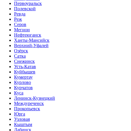
Первоуральск
Полевской
Ревда
Реж
Серов
Мегион
Нефтеюганск
Ханты-Мансийск
Верхний-Уфалей
Озёрск
Сатка
Снежинск
Усть-Катав
Куйбышев
Кумертау
Курлово
Курчатов
Куса
Ленинск-Кузнецкий
Междуреченск
Прокопьевск
Юрга
Узловая
Кыштым
Лабинск