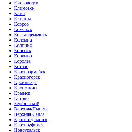
Кисловодск
Климовск
Клин
Клинцы
Ковров
Козельск
Козьмодемьянск
Коломна
Колпино
Копейск
Коркино
Королев
Котлас
Красноармейск
Красногорск
Кронштадт
Кропоткин
Крымск
Кстово
Берёзовский
Верхняя-Пышма
Верхняя-Салда
Краснотурьинск
Красноуфимск
Новоуральск