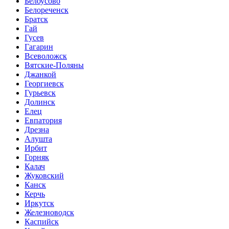
Белоусово
Белореченск
Братск
Гай
Гусев
Гагарин
Всеволожск
Вятские-Поляны
Джанкой
Георгиевск
Гурьевск
Долинск
Елец
Евпатория
Дрезна
Алушта
Ирбит
Горняк
Калач
Жуковский
Канск
Керчь
Иркутск
Железноводск
Каспийск