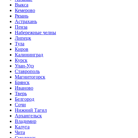
Выкса
Кемерово
Рязань
Астрахань
Пенза
Набережные челны
Липецк
Тула
Киров
Калининград
Курск
Улан-Удэ
Ставрополь
Магнитогорск
Брянск
Иваново
Тверь
Белгород
Сочи
Нижний Тагил
Архангельск
Владимир
Калуга
Чита
Смоленск