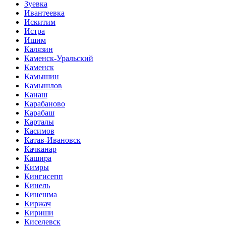
Зуевка
Ивантеевка
Искитим
Истра
Ишим
Калязин
Каменск-Уральский
Каменск
Камышин
Камышлов
Канаш
Карабаново
Карабаш
Карталы
Касимов
Катав-Ивановск
Качканар
Кашира
Кимры
Кингисепп
Кинель
Кинешма
Киржач
Кириши
Киселевск