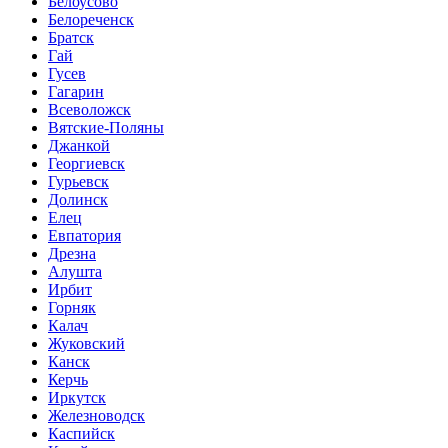
Белоусово
Белореченск
Братск
Гай
Гусев
Гагарин
Всеволожск
Вятские-Поляны
Джанкой
Георгиевск
Гурьевск
Долинск
Елец
Евпатория
Дрезна
Алушта
Ирбит
Горняк
Калач
Жуковский
Канск
Керчь
Иркутск
Железноводск
Каспийск