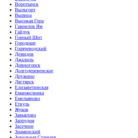
Воротынск
Выльгорт
Вырица
Высокая Гора
Гаврилов Ям
Гайдук
Горный Щит
Городище
Горячеводский
Демидов
Джалиль
Дивногорск
Долгодеревенское
Дружино
Дягтярск
Елизаветинская
Еманжелинка
Емельяново
Еткуль
Жуков
Завьялово
Запрудня
Засечное
Знаменский
Зональная Станция