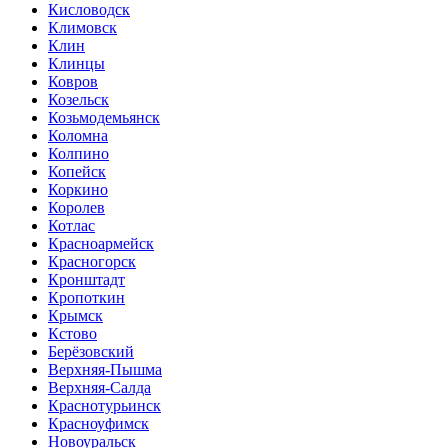
Кисловодск
Климовск
Клин
Клинцы
Ковров
Козельск
Козьмодемьянск
Коломна
Колпино
Копейск
Коркино
Королев
Котлас
Красноармейск
Красногорск
Кронштадт
Кропоткин
Крымск
Кстово
Берёзовский
Верхняя-Пышма
Верхняя-Салда
Краснотурьинск
Красноуфимск
Новоуральск