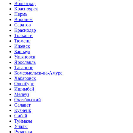
Волгоград
Красноярск
Пермь
Воронеж
Саратов
Краснодар
Тольятти
Тюмень
Ижевск
Барнаул
Ульяновск
Ярославль
Таганрог
Комсомольск-на-Амуре
Хабаровск
Оренбург
Ишимбай
Мелеуз
Октябрьский
Салават
Кузнецк
Сибай
Туймазы
Учалы
Рузаевка