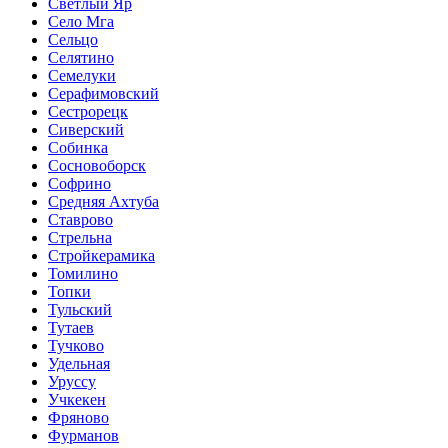
Светлый Яр
Село Мга
Сельцо
Селятино
Семелуки
Серафимовский
Сестрорецк
Сиверский
Собинка
Сосновоборск
Софрино
Средняя Ахтуба
Ставрово
Стрельна
Стройкерамика
Томилино
Топки
Тульский
Тутаев
Тучково
Удельная
Уруссу
Учкекен
Фряново
Фурманов