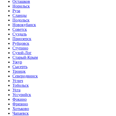
Осташков
Норильск
Руза
Сланцы
Подольск
Новокубанск
Советск
Суздаль
Приозерск
Рубцовск
Ступино
Сухой-Лог
Старый-Крым
Ужур
Сысерть
Троицк
Северодвинск
Углич
Тобольск
Ухта
Уссурийск
Фокино
Фрязино
Хотьково
Чапаевск