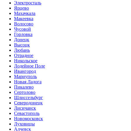
Электросталь
Ярцево
Махачкала
Макеевка
Волосово
Чусовой
Горловка
Донецк
Высоцк
Любань
Отрадное
Никольское
Лодейное Поле
Ивангород
Мариуполь
Новая Ладога
Пикалево
Сертолово
Шлиссельбург
Северодонецк
Лисичанск
Севастополь
Новомосковск
Луховицы
Алчевск