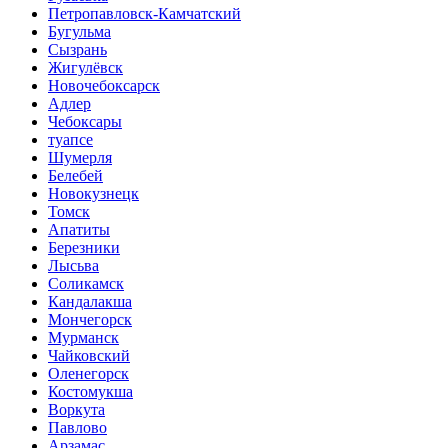
Петропавловск-Камчатский
Бугульма
Сызрань
Жигулёвск
Новочебоксарск
Адлер
Чебоксары
туапсе
Шумерля
Белебей
Новокузнецк
Томск
Апатиты
Березники
Лысьва
Соликамск
Кандалакша
Мончегорск
Мурманск
Чайковский
Оленегорск
Костомукша
Воркута
Павлово
Арзамас