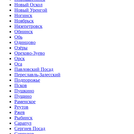
Новый Оскол
Новый Уренгой
Ногинск
Ноябрьск
Нязепетровск
Обнинск
Обь
Одинцово
Озёры
Орехово-Зуево
Орск
Оса
Павловский Посад
Переславль-Залесский
Подпорожье
Псков
Пушкино
Пущино
Раменское
Реутов
Ржев
Рыбинск
Сарапул
Сергиев Посад
Серпухов