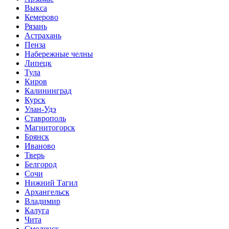
Выкса
Кемерово
Рязань
Астрахань
Пенза
Набережные челны
Липецк
Тула
Киров
Калининград
Курск
Улан-Удэ
Ставрополь
Магнитогорск
Брянск
Иваново
Тверь
Белгород
Сочи
Нижний Тагил
Архангельск
Владимир
Калуга
Чита
Смоленск