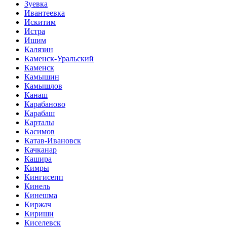
Зуевка
Ивантеевка
Искитим
Истра
Ишим
Калязин
Каменск-Уральский
Каменск
Камышин
Камышлов
Канаш
Карабаново
Карабаш
Карталы
Касимов
Катав-Ивановск
Качканар
Кашира
Кимры
Кингисепп
Кинель
Кинешма
Киржач
Кириши
Киселевск