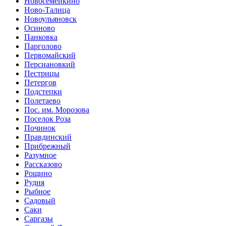
Новосемейкино
Ново-Талица
Новоульяновск
Осиново
Панковка
Парголово
Первомайский
Персиановкий
Пестрицы
Петергов
Подстепки
Полетаево
Пос. им. Морозова
Поселок Роза
Починок
Правдинский
Прибрежный
Разумное
Рассказово
Рощино
Рудня
Рыбное
Садовый
Саки
Саргазы