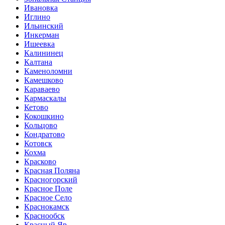
Ивановка
Иглино
Ильинский
Инкерман
Ишеевка
Калининец
Калтана
Каменоломни
Камешково
Караваево
Кармаскалы
Кетово
Кокошкино
Кольцово
Кондратово
Котовск
Кохма
Красково
Красная Поляна
Красногорский
Красное Поле
Красное Село
Краснокамск
Краснообск
Красный Яр