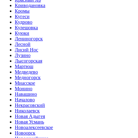
Криводановка
Кромы
Кугеси
Кудрово
Кулешовка
Куюки
Лениногорск
Лесной
Лисий Нос
Лузино
Лысогорская
Мартюш
Медведево
Медногорск
Миасское
Монино
Навашино
Началово
Некрасовский
Николаевск
Новая Адыгея
Новая Усмань
Новоалексеевское
Новоорск