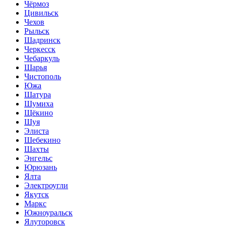
Чёрмоз
Цивильск
Чехов
Рыльск
Шадринск
Черкесск
Чебаркуль
Шарья
Чистополь
Южа
Шатура
Шумиха
Щёкино
Шуя
Элиста
Шебекино
Шахты
Энгельс
Юрюзань
Ялта
Электроугли
Якутск
Маркс
Южноуральск
Ялуторовск