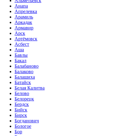
Альметьевск
Анапа
Апрелевка
Арамиль
Аркадак
Армавир
Арск
Артёмовск
Асбест
Аша
Бавлы
Бакал
Балабаново
Балаково
Балашиха
Батайск
Белая Калитва
Белово
Белорецк
Бердск
Бийск
Бирск
Богданович
Бологое
Бор