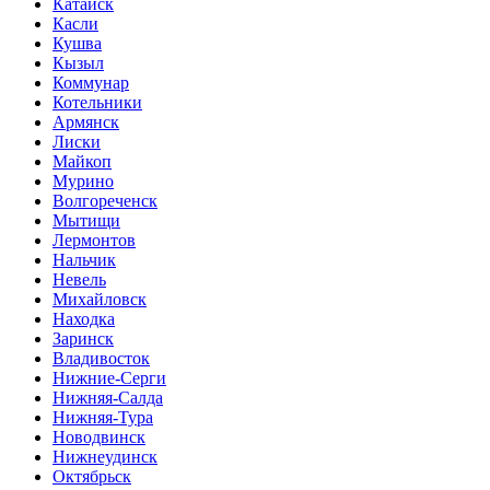
Катайск
Касли
Кушва
Кызыл
Коммунар
Котельники
Армянск
Лиски
Майкоп
Мурино
Волгореченск
Мытищи
Лермонтов
Нальчик
Невель
Михайловск
Находка
Заринск
Владивосток
Нижние-Серги
Нижняя-Салда
Нижняя-Тура
Новодвинск
Нижнеудинск
Октябрьск