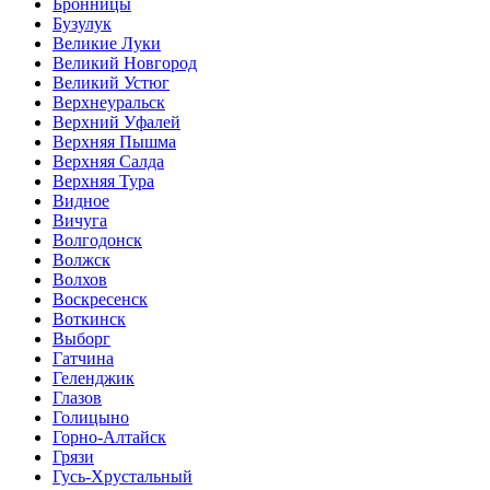
Бронницы
Бузулук
Великие Луки
Великий Новгород
Великий Устюг
Верхнеуральск
Верхний Уфалей
Верхняя Пышма
Верхняя Салда
Верхняя Тура
Видное
Вичуга
Волгодонск
Волжск
Волхов
Воскресенск
Воткинск
Выборг
Гатчина
Геленджик
Глазов
Голицыно
Горно-Алтайск
Грязи
Гусь-Хрустальный