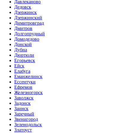
Давлеканово
Дедовск
Дзержинск
Дзержинский
Димитровград
Дмитров
Долгопрудный
Домодедово
Донской
Дубна
Дюртюли
Егорьевск
Ейск
Елабуга
Еманжелинск
Ессентуки
Ефремов
Железногорск
Заволжск
Задонск
Заинск
Заречный
Звенигород
Зеленодольск
Златоуст