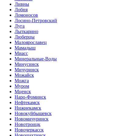
Ливны
Лобня
Ломоносов
Лосино-Петровский
Луга
Лыткарино
Люберцы
Малоярославец
Мамадыш
Миасс
Минеральные-Воды
Минусинск
Мичуринск
Можайск
Можга
Муром
Мценск
Наро-Фоминск
Нефтекамск
Нижнекамск
Новокуйбышевск
Новомичуринск
Новотроицк
Новочеркасск
Новошахтинск