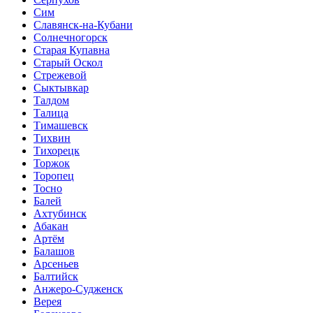
Сим
Славянск-на-Кубани
Солнечногорск
Старая Купавна
Старый Оскол
Стрежевой
Сыктывкар
Талдом
Талица
Тимашевск
Тихвин
Тихорецк
Торжок
Торопец
Тосно
Балей
Ахтубинск
Абакан
Артём
Балашов
Арсеньев
Балтийск
Анжеро-Судженск
Верея