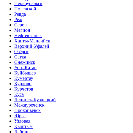
Первоуральск
Полевской
Ревда
Реж
Серов
Мегион
Нефтеюганск
Ханты-Мансийск
Верхний-Уфалей
Озёрск
Сатка
Снежинск
Усть-Катав
Куйбышев
Кумертау
Курлово
Курчатов
Куса
Ленинск-Кузнецкий
Междуреченск
Прокопьевск
Юрга
Узловая
Кыштым
Лабинск