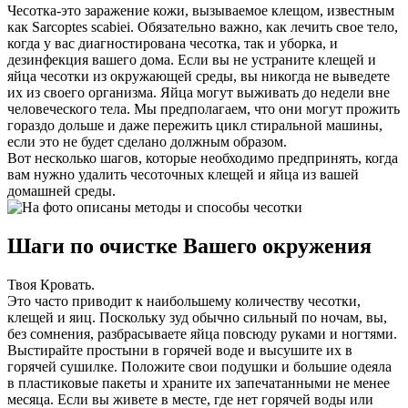
Чесотка-это заражение кожи, вызываемое клещом, известным
как Sarcoptes scabiei. Обязательно важно, как лечить свое тело,
когда у вас диагностирована чесотка, так и уборка, и
дезинфекция вашего дома. Если вы не устраните клещей и
яйца чесотки из окружающей среды, вы никогда не выведете
их из своего организма. Яйца могут выживать до недели вне
человеческого тела. Мы предполагаем, что они могут прожить
гораздо дольше и даже пережить цикл стиральной машины,
если это не будет сделано должным образом.
Вот несколько шагов, которые необходимо предпринять, когда
вам нужно удалить чесоточных клещей и яйца из вашей
домашней среды.
Шаги по очистке Вашего окружения
Твоя Кровать.
Это часто приводит к наибольшему количеству чесотки,
клещей и яиц. Поскольку зуд обычно сильный по ночам, вы,
без сомнения, разбрасываете яйца повсюду руками и ногтями.
Выстирайте простыни в горячей воде и высушите их в
горячей сушилке. Положите свои подушки и большие одеяла
в пластиковые пакеты и храните их запечатанными не менее
месяца. Если вы живете в месте, где нет горячей воды или