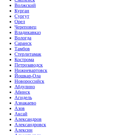
Волжский
Курган
Сургут
Орел
Череповец
Владикавказ
Вологда
Саранск
Тамбов
Стерлитамак
Кострома
Петрозаводск
Нижневартовск
Йошкар-Ола
Новороссийск
Абдулино
Абинск
Агидель
Азнакаево
Азов
Аксай
Александров
Александровск
Алексин