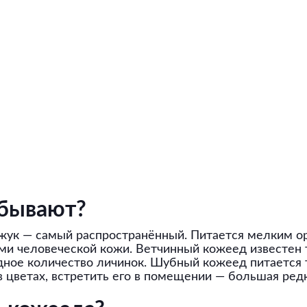
 бывают?
 жук — самый распространённый. Питается мелким о
и человеческой кожи. Ветчинный кожеед известен т
дное количество личинок. Шубный кожеед питается
 цветах, встретить его в помещении — большая редк