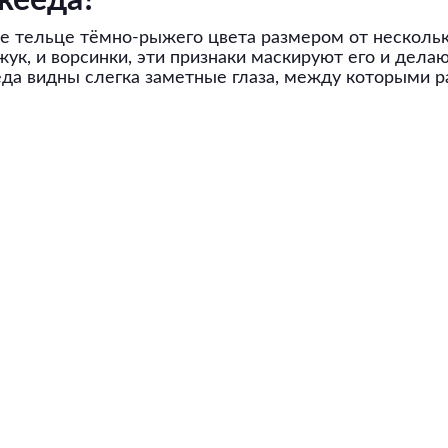
жееда?
е тельце тёмно-рыжего цвета размером от несколь
жук, и ворсинки, эти признаки маскируют его и дела
еда видны слегка заметные глаза, между которыми р